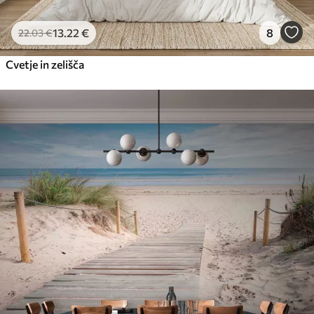
13
.22
€
8
22
.03
€
Cvetje in zelišča