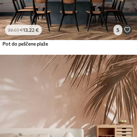
13
.22
€
5
22
.03
€
Pot do peščene plaže