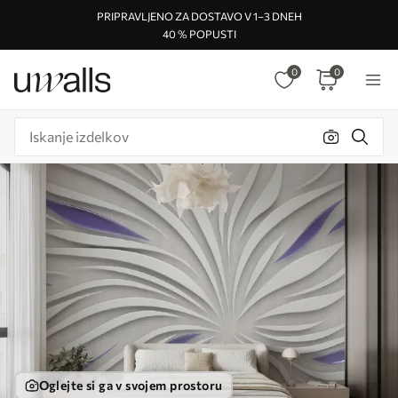
PRIPRAVLJENO ZA DOSTAVO V 1–3 DNEH
40 % POPUSTI
0
0
Oglejte si ga v svojem prostoru