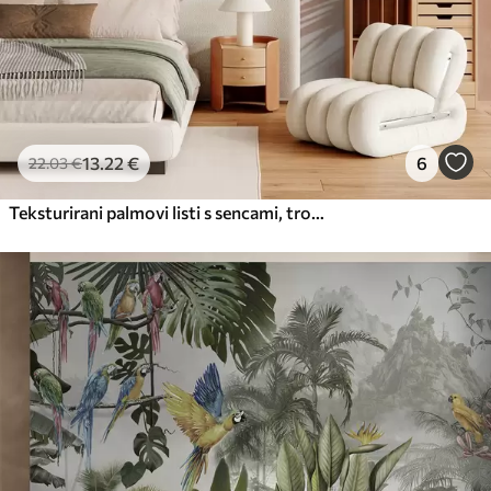
13
.22
€
6
22
.03
€
Teksturirani palmovi listi s sencami, tropsko vzdušje, minimalizem