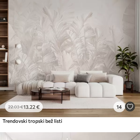
Premium
56
.67
34
.00
€
/m²
Premium vinil
65
.00
39
.00
€
/m²
Peel and Stick
81
.67
49
.00
€
/m²
13
.22
€
14
22
.03
€
Trendovski tropski bež listi