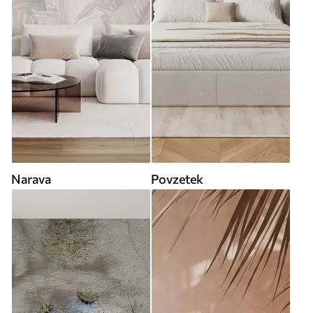
Narava
Povzetek