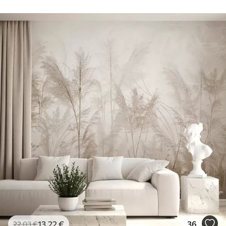
13
.22
€
36
22
.03
€