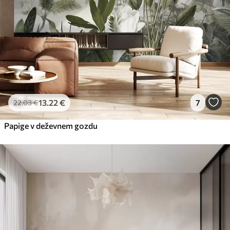
13
.22
€
7
22
.03
€
Papige v deževnem gozdu