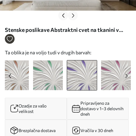
Stenske poslikave Abstraktni cvet na tkanini v
vijoličnih barvah Št. u06452v3
Ta oblika je na voljo tudi v drugih barvah:
Pripravljeno za
Ozadje za vašo
dostavo v 1–3 delovnih
velikost
dneh
Brezplačna dostava
Vračila v 30 dneh