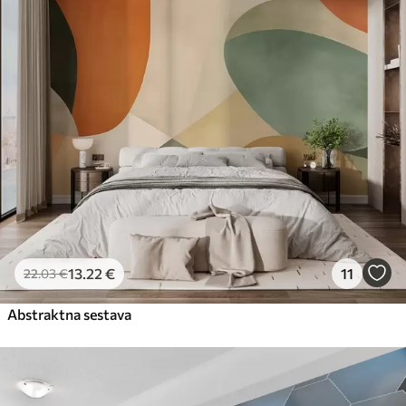
13
.22
€
11
22
.03
€
Abstraktna sestava