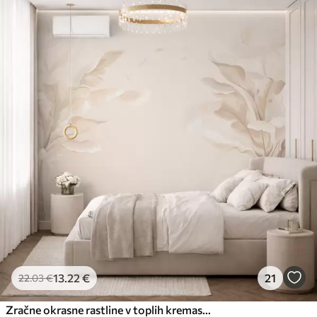
13
.22
€
21
22
.03
€
Zračne okrasne rastline v toplih kremastih odtenkih