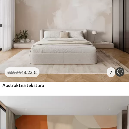
13
.22
€
7
22
.03
€
Abstraktna tekstura