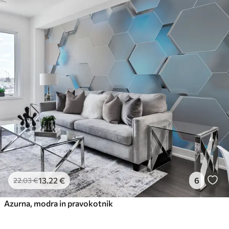
13
.22
€
6
22
.03
€
Azurna, modra in pravokotnik