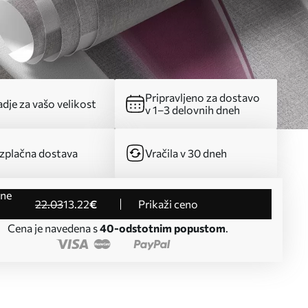
Pripravljeno za dostavo
dje za vašo velikost
v 1–3 delovnih dneh
zplačna dostava
Vračila v 30 dneh
22
.03
13
.22
€
Prikaži ceno
Cena je navedena s
40-odstotnim popustom
.