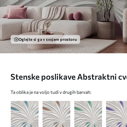
Oglejte si ga v svojem prostoru
Stenske poslikave Abstraktni cve
barvah Št. u06452v4
Ta oblika je na voljo tudi v drugih barvah: