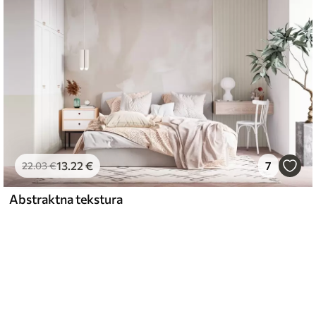
13
.22
€
7
22
.03
€
Abstraktna tekstura