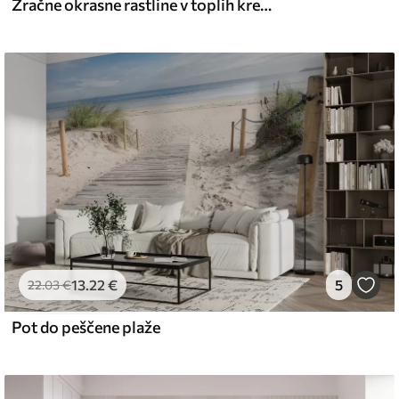
Zračne okrasne rastline v toplih kremastih odtenkih
13
.22
€
5
22
.03
€
Pot do peščene plaže