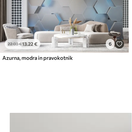
13
.22
€
6
22
.03
€
Azurna, modra in pravokotnik