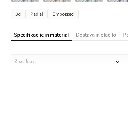
3d
Radial
Embossed
Specifikacije in material
Dostava in plačilo
P
Značilnosti
Material
Izbirate lahko med tremi vi
različne prostore in različne
med postopkom prilagajanj
Avtor
UWALLS
Številka člena
u06452v4