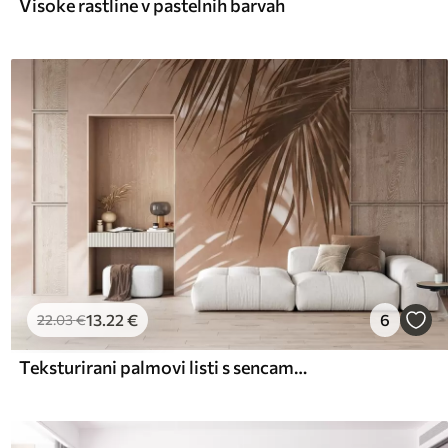
Visoke rastline v pastelnih barvah
13
.22
€
6
22
.03
€
Teksturirani palmovi listi s sencami, tropsko vzdušje, minimalizem