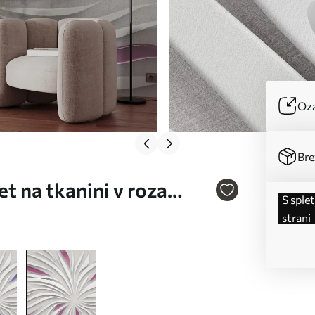
Oza
Bre
t na tkanini v roza
s spletne
strani