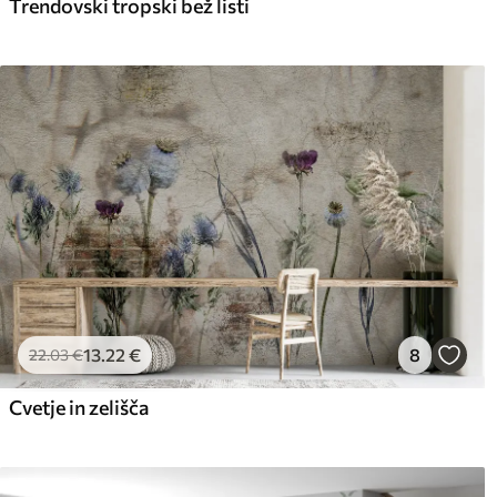
Trendovski tropski bež listi
13
.22
€
8
22
.03
€
Cvetje in zelišča