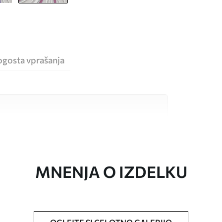
ogosta vprašanja
sokokakovostnimi materiali, ki so primerni za
 proračune. Več informacij je na voljo spodaj ali
a.
MNENJA O IZDELKU