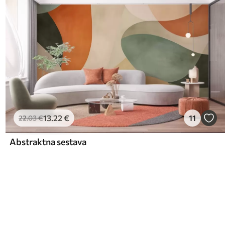
13
.22
€
11
22
.03
€
Abstraktna sestava