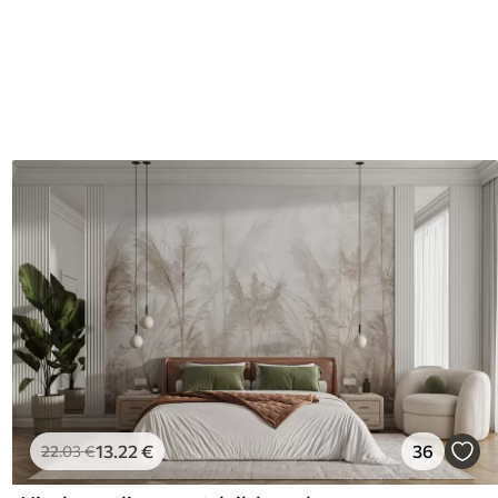
13
.22
€
36
22
.03
€