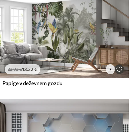
13
.22
€
7
22
.03
€
Papige v deževnem gozdu