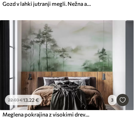
Gozd v lahki jutranji megli. Nežna atmosferska slika v slogu umetniške pokrajine
13
.22
€
22
.03
€
3
Meglena pokrajina z visokimi drevesi in gorami v pridušenih zelenih in sivih tonih, minimalističen slog, teksturirana