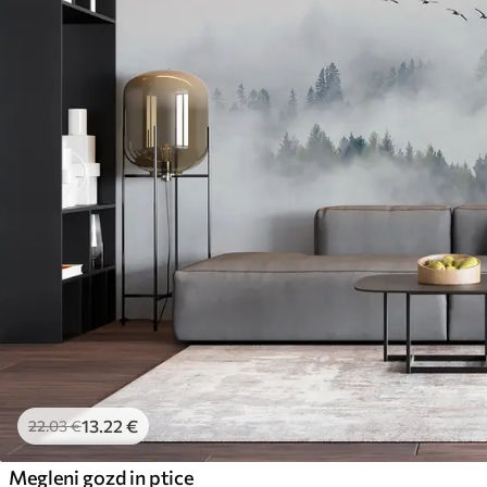
13
.22
€
22
.03
€
Megleni gozd in ptice