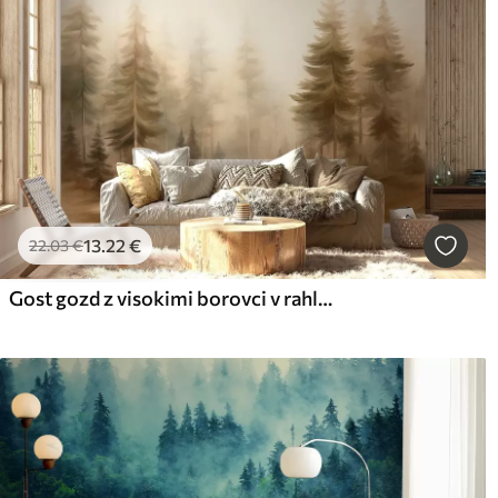
13
.22
€
22
.03
€
Gost gozd z visokimi borovci v rahli megli, teksturirana krajinska umetnost