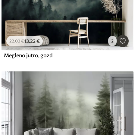
13
.22
€
22
.03
€
2
Megleno jutro, gozd