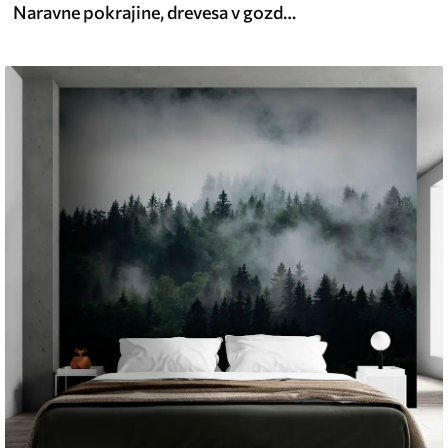
Naravne pokrajine, drevesa v gozdu, grunge tekstura, sive barve