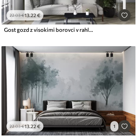
13
.22
€
22
.03
€
Gost gozd z visokimi borovci v rahli megli, teksturirana krajinska umetnost
13
.22
€
22
.03
€
1