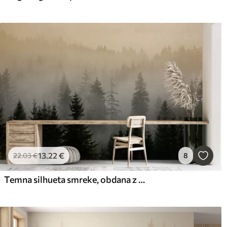
13
.22
€
22
.03
€
8
Temna silhueta smreke, obdana z meglo