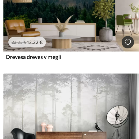
13
.22
€
22
.03
€
Drevesa dreves v megli