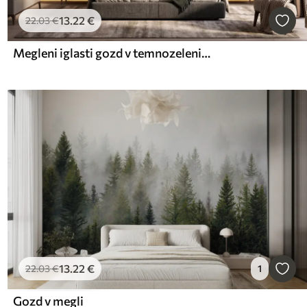
13
.22
€
22
.03
€
Megleni iglasti gozd v temnozelenih odtenkih v slogu akvarela
13
.22
€
22
.03
€
1
Gozd v megli