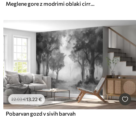
Meglene gore z modrimi oblaki cirrus na nebu
13
.22
€
22
.03
€
Pobarvan gozd v sivih barvah