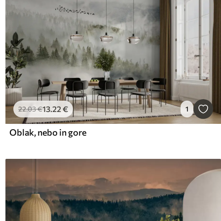
13
.22
€
22
.03
€
1
Oblak, nebo in gore