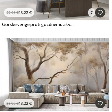
13
.22
€
22
.03
€
7
Gorske verige proti gozdnemu akvarelu
13
.22
€
22
.03
€