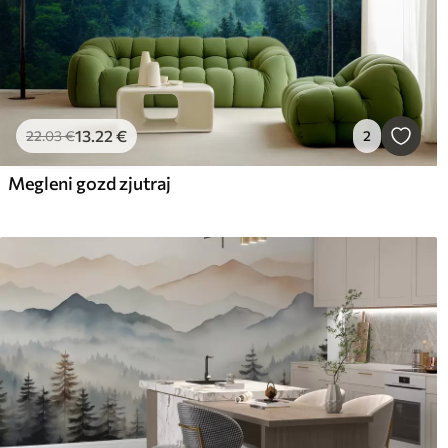
13
.22
€
22
.03
€
2
Megleni gozd zjutraj