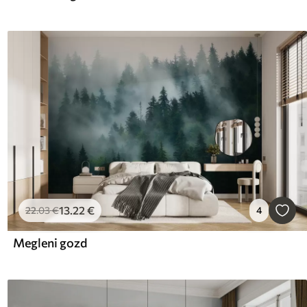
13
.22
€
22
.03
€
4
Megleni gozd