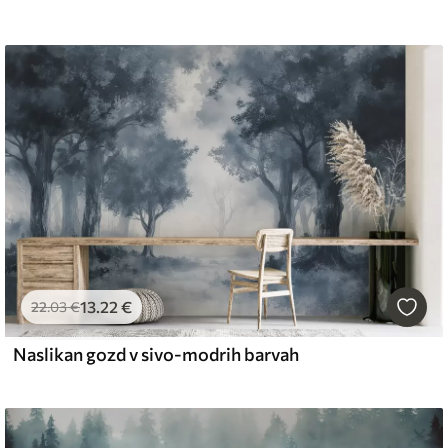
13
.22
€
22
.03
€
Naslikan gozd v sivo-modrih barvah