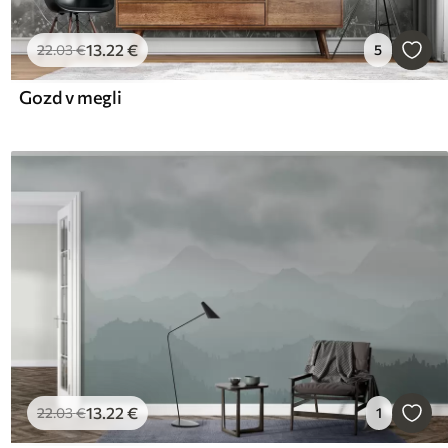
13
.22
€
22
.03
€
5
Gozd v megli
13
.22
€
22
.03
€
1