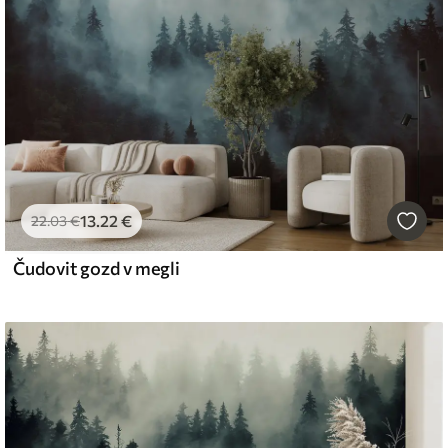
13
.22
€
22
.03
€
Čudovit gozd v megli