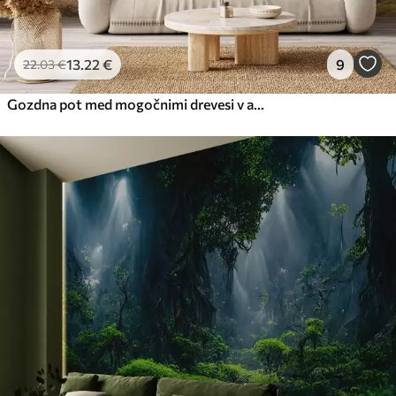
13
.22
€
9
22
.03
€
Gozdna pot med mogočnimi drevesi v akvarelnem slogu