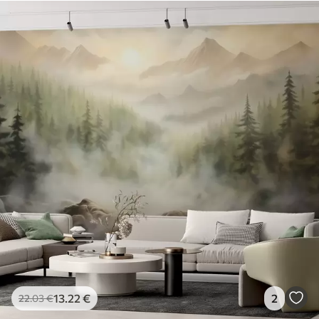
13
.22
€
2
22
.03
€