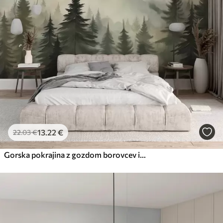
56
.67
34
.00
€
/m²
Premium vinil
65
.00
39
.00
€
/m²
Peel and Stick
81
.67
49
.00
€
/m²
13
.22
€
22
.03
€
Gorska pokrajina z gozdom borovcev in večplastnimi gorami ob zori z rahlo meglo akvarelna imitacija umetnosti