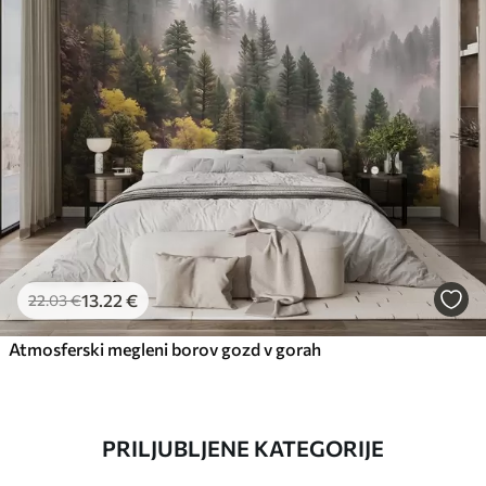
13
.22
€
22
.03
€
Atmosferski megleni borov gozd v gorah
PRILJUBLJENE KATEGORIJE