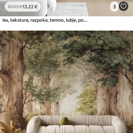
13
.22
€
3
22
.03
€
les, tekstura, razpoke, temno, lubje, površina