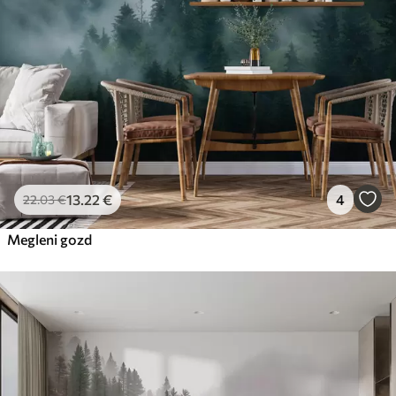
13
.22
€
4
22
.03
€
Megleni gozd