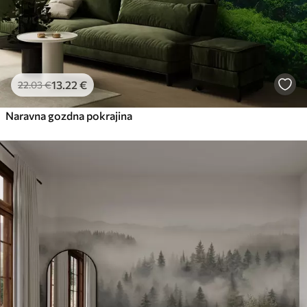
13
.22
€
22
.03
€
Naravna gozdna pokrajina