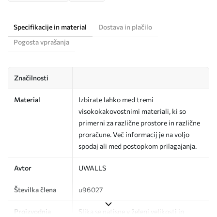
Specifikacije in material
Dostava in plačilo
Pogosta vprašanja
Značilnosti
Material
Izbirate lahko med tremi
visokokakovostnimi materiali, ki so
primerni za različne prostore in različne
proračune. Več informacij je na voljo
spodaj ali med postopkom prilagajanja.
Avtor
UWALLS
Številka člena
u96027
Proizvodnja
Slika se natisne v želeni velikosti in