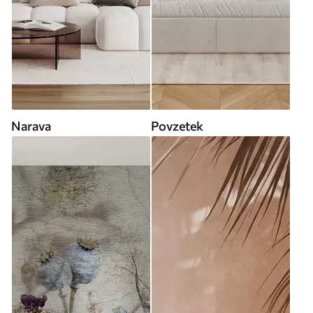
Narava
Povzetek