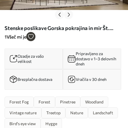
Stenske poslikave Gorska pokrajina in mir Št.
u96027
1
Všeč mi je
Pripravljeno za
Ozadje za vašo
dostavo v 1–3 delovnih
velikost
dneh
Brezplačna dostava
Vračila v 30 dneh
Forest Fog
Forest
Pinetree
Woodland
Vintage nature
Treetop
Nature
Landschaft
Bird's eye view
Hygge