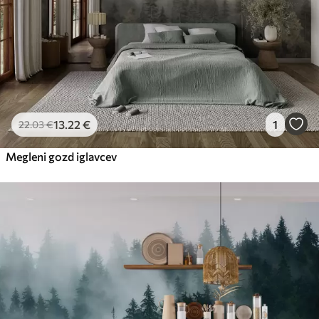
13
.22
€
1
22
.03
€
Megleni gozd iglavcev