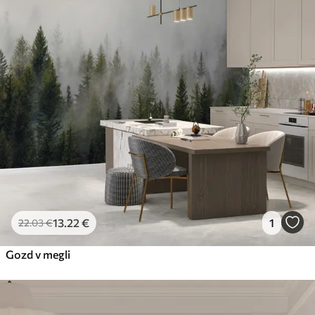
13
.22
€
1
22
.03
€
Gozd v megli