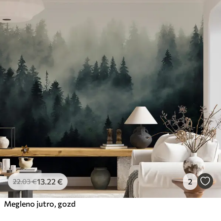
13
.22
€
2
22
.03
€
Megleno jutro, gozd