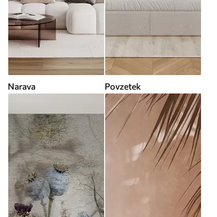
Narava
Povzetek