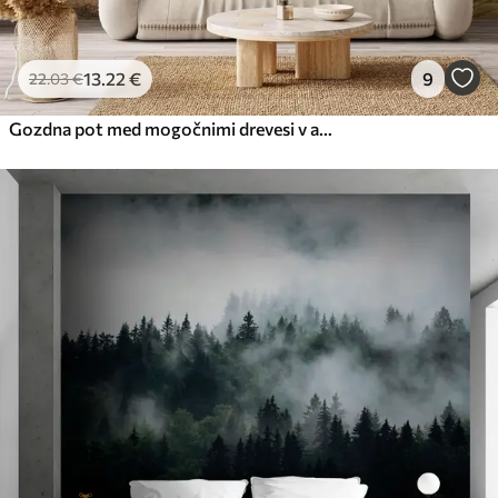
13
.22
€
9
22
.03
€
Gozdna pot med mogočnimi drevesi v akvarelnem slogu