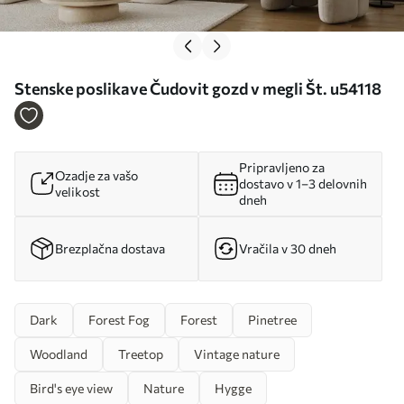
Stenske poslikave Čudovit gozd v megli Št. u54118
Pripravljeno za
Ozadje za vašo
dostavo v 1–3 delovnih
velikost
dneh
Brezplačna dostava
Vračila v 30 dneh
Dark
Forest Fog
Forest
Pinetree
Woodland
Treetop
Vintage nature
Bird's eye view
Nature
Hygge