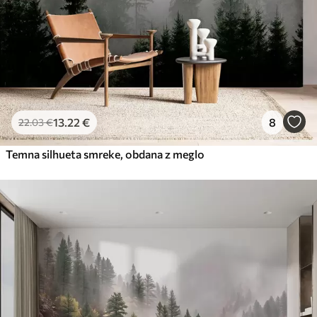
13
.22
€
8
22
.03
€
Temna silhueta smreke, obdana z meglo