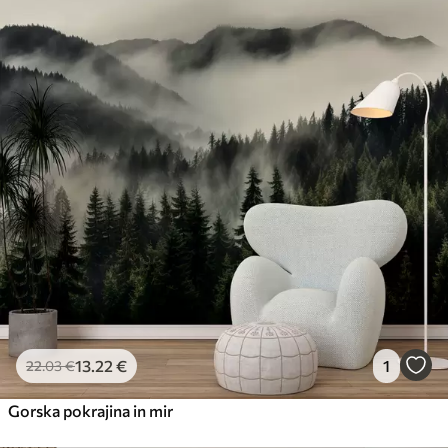
13
.22
€
1
22
.03
€
Gorska pokrajina in mir