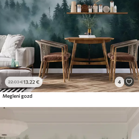
56
.67
34
.00
€
/m²
Premium vinil
65
.00
39
.00
€
/m²
Peel and Stick
81
.67
49
.00
€
/m²
13
.22
€
4
22
.03
€
Megleni gozd