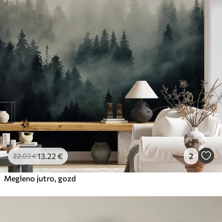
13
.22
€
2
22
.03
€
Megleno jutro, gozd