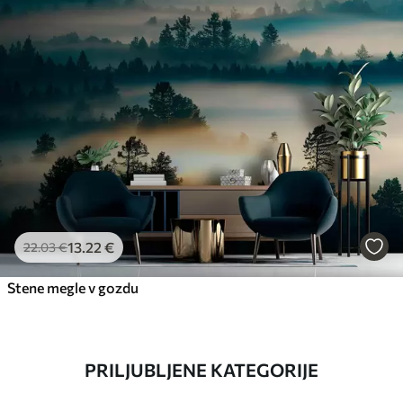
13
.22
€
22
.03
€
Stene megle v gozdu
PRILJUBLJENE KATEGORIJE