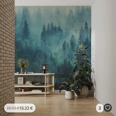
13
.22
€
2
22
.03
€