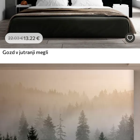
13
.22
€
22
.03
€
Gozd v jutranji megli