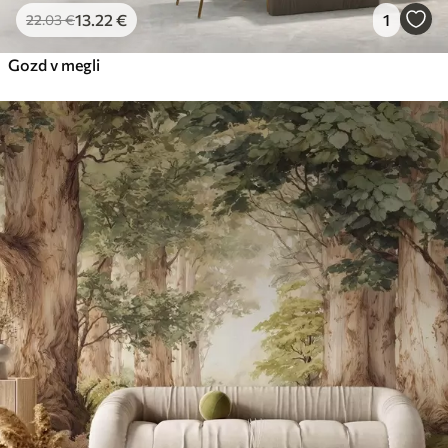
13
.22
€
1
22
.03
€
Gozd v megli