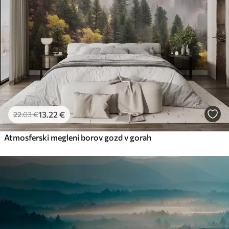
13
.22
€
22
.03
€
Atmosferski megleni borov gozd v gorah