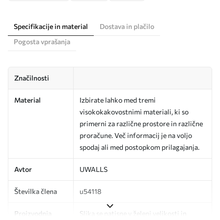
Specifikacije in material
Dostava in plačilo
Pogosta vprašanja
Značilnosti
Material
Izbirate lahko med tremi
visokokakovostnimi materiali, ki so
primerni za različne prostore in različne
proračune. Več informacij je na voljo
spodaj ali med postopkom prilagajanja.
Avtor
UWALLS
Številka člena
u54118
Proizvodnja
Slika se natisne v želeni velikosti in