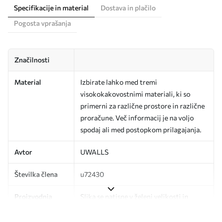
Specifikacije in material
Dostava in plačilo
Pogosta vprašanja
Značilnosti
Material
Izbirate lahko med tremi
visokokakovostnimi materiali, ki so
primerni za različne prostore in različne
proračune. Več informacij je na voljo
spodaj ali med postopkom prilagajanja.
Avtor
UWALLS
Številka člena
u72430
Proizvodnja
Slika se natisne v želeni velikosti in
razreže na enake trakove širine do 50
cm.