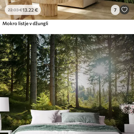
13
.22
€
7
22
.03
€
Mokro listje v džungli