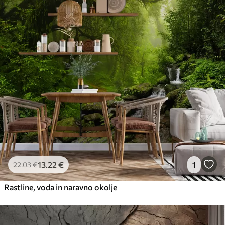
13
.22
€
1
22
.03
€
Rastline, voda in naravno okolje