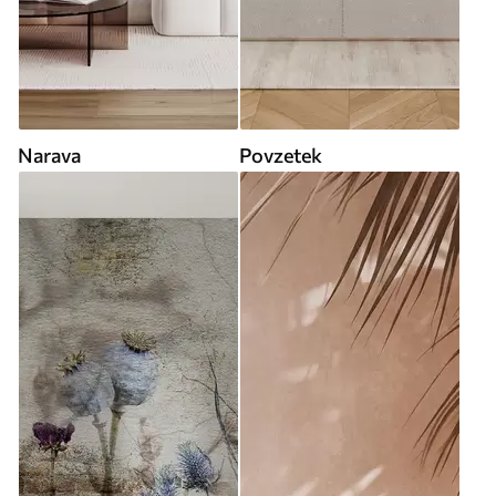
Narava
Povzetek