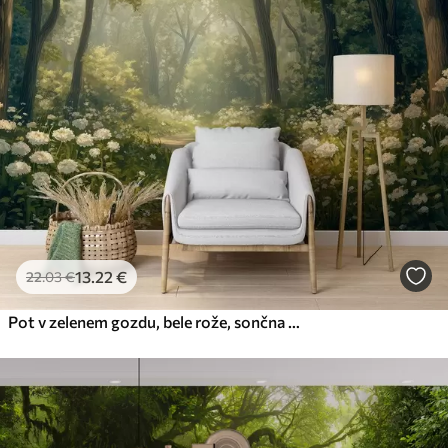
13
.22
€
22
.03
€
Pot v zelenem gozdu, bele rože, sončna svetloba, risba v akrilnem slogu