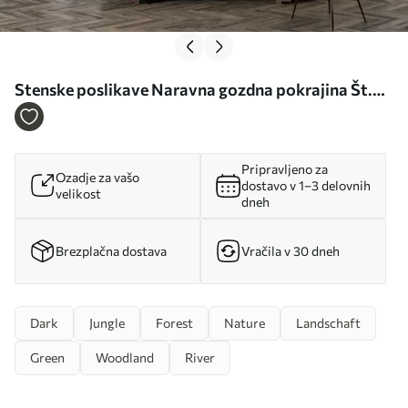
Stenske poslikave Naravna gozdna pokrajina Št.
u72430
Pripravljeno za
Ozadje za vašo
dostavo v 1–3 delovnih
velikost
dneh
Brezplačna dostava
Vračila v 30 dneh
Dark
Jungle
Forest
Nature
Landschaft
Green
Woodland
River