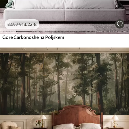
13
.22
€
22
.03
€
Gore Carkonoshe na Poljskem