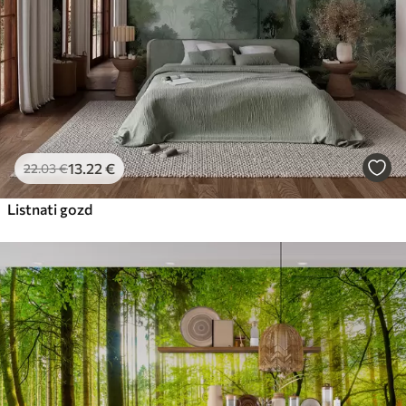
13
.22
€
22
.03
€
Listnati gozd