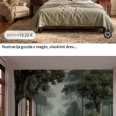
13
.22
€
22
.03
€
Ilustracija gozda z meglo, visokimi drevesi in potjo