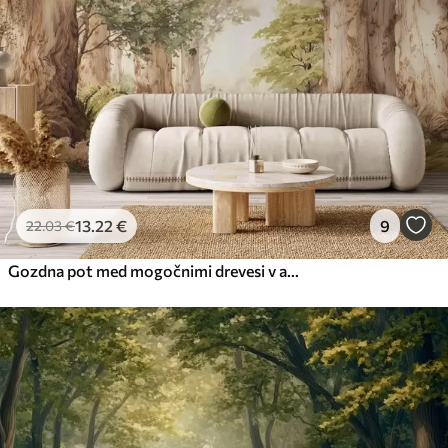
Premium vinil
65
.00
39
.00
€
/m²
Peel and Stick
81
.67
49
.00
€
/m²
13
.22
€
9
22
.03
€
Gozdna pot med mogočnimi drevesi v akvarelnem slogu