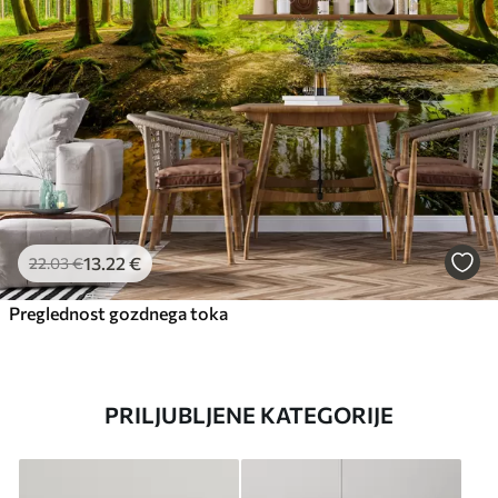
13
.22
€
22
.03
€
Preglednost gozdnega toka
PRILJUBLJENE KATEGORIJE