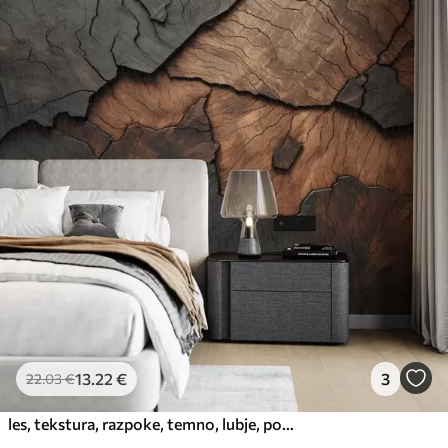
13
.22
€
3
22
.03
€
les, tekstura, razpoke, temno, lubje, površina