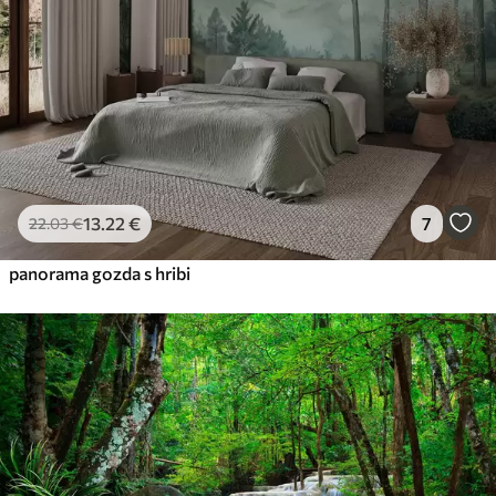
13
.22
€
7
22
.03
€
panorama gozda s hribi