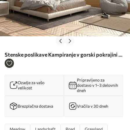
Stenske poslikave Kampiranje v gorski pokrajini Št.
u96206
Pripravljeno za
Ozadje za vašo
dostavo v 1–3 delovnih
velikost
dneh
Brezplačna dostava
Vračila v 30 dneh
Meadow
Landschaft
Road
Grassland