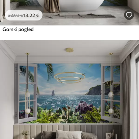
13
.22
€
22
.03
€
Gorski pogled