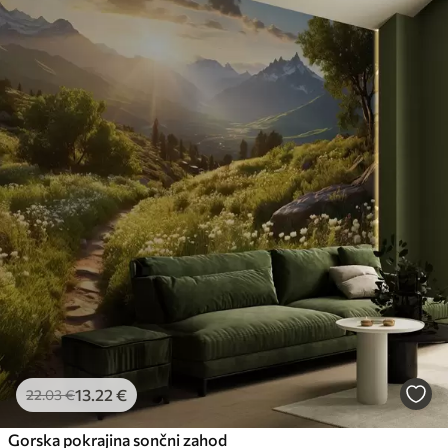
13
.22
€
22
.03
€
Gorska pokrajina sončni zahod