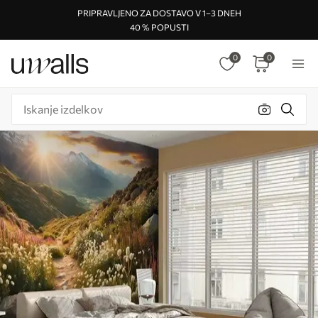
PRIPRAVLJENO ZA DOSTAVO V 1–3 DNEH
40 % POPUSTI
0
0