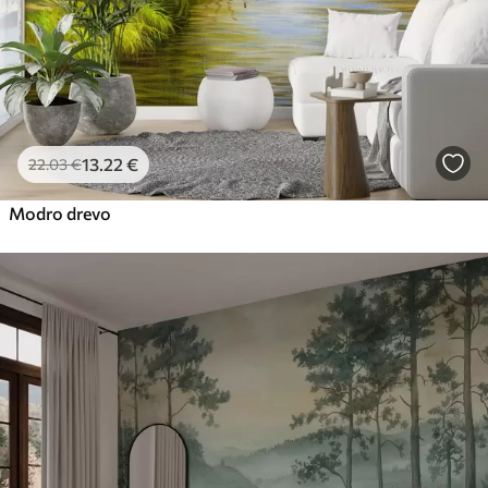
13
.22
€
22
.03
€
Modro drevo