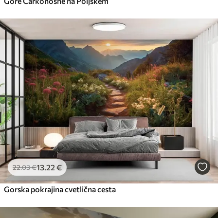
Gore Carkonoshe na Poljskem
13
.22
€
22
.03
€
Gorska pokrajina cvetlična cesta