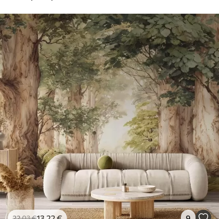
13
.22
€
9
22
.03
€