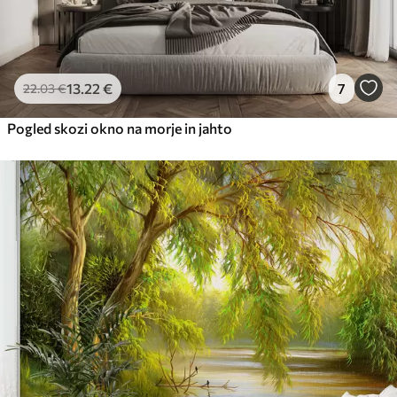
13
.22
€
7
22
.03
€
Pogled skozi okno na morje in jahto