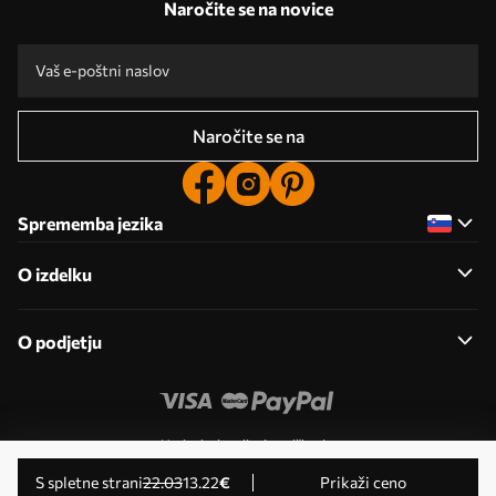
Naročite se na novice
Naročite se na
Sprememba jezika
O izdelku
O podjetju
Urejanje dovoljenj za piškotke
© 2011-2026 Uwalls . Vse pravice pridržane. Upravlja KLW
s spletne strani
22
.03
13
.22
€
Prikaži ceno