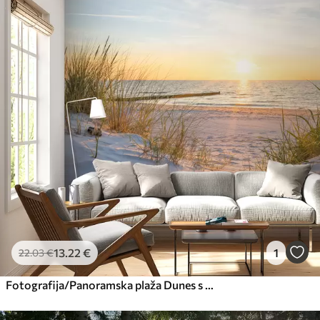
45
.00
27
.00
€
/m²
Premium
56
.67
34
.00
€
/m²
Premium vinil
65
.00
39
.00
€
/m²
Peel and Stick
81
.67
49
.00
€
/m²
13
.22
€
1
22
.03
€
Fotografija/Panoramska plaža Dunes s sončnim zahodom