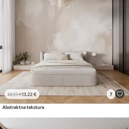
13
.22
€
7
22
.03
€
Abstraktna tekstura