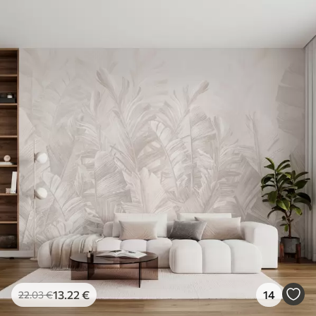
Standard
45
.00
27
.00
€
/m²
Premium
56
.67
34
.00
€
/m²
Premium vinil
65
.00
39
.00
€
/m²
Peel and Stick
81
.67
49
.00
€
/m²
13
.22
€
14
22
.03
€