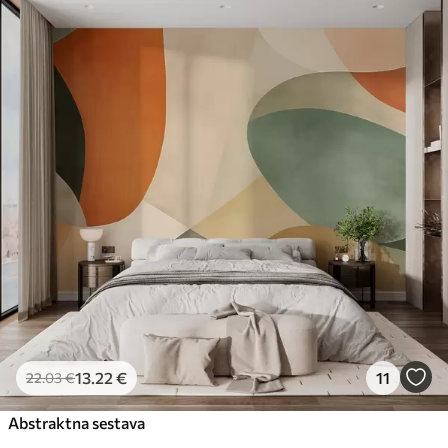
13
.22
€
11
22
.03
€
Abstraktna sestava