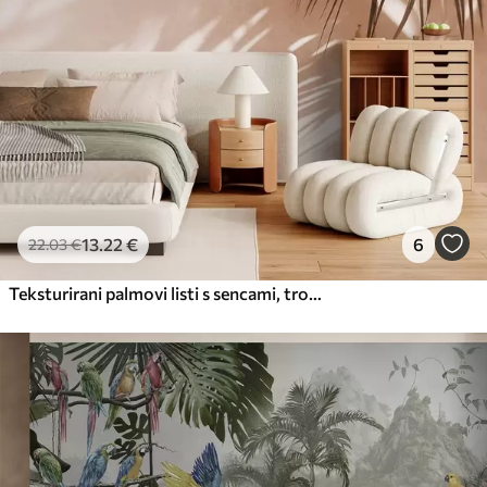
13
.22
€
6
22
.03
€
Teksturirani palmovi listi s sencami, tropsko vzdušje, minimalizem