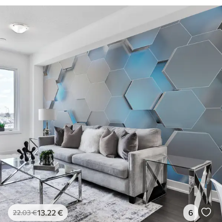
13
.22
€
6
22
.03
€