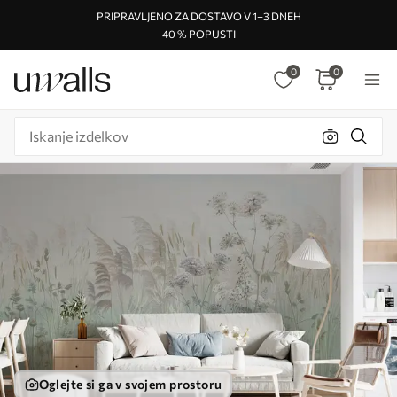
PRIPRAVLJENO ZA DOSTAVO V 1–3 DNEH
40 % POPUSTI
0
0
Oglejte si ga v svojem prostoru