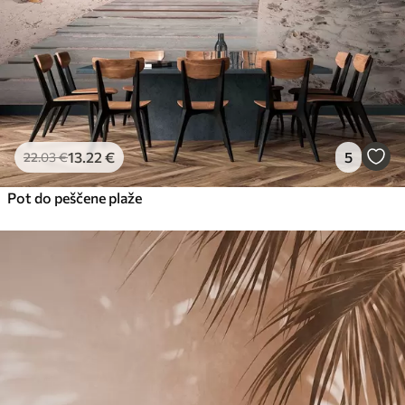
13
.22
€
5
22
.03
€
Pot do peščene plaže