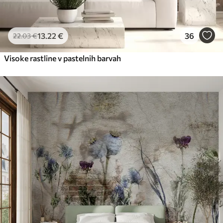
13
.22
€
36
22
.03
€
Visoke rastline v pastelnih barvah