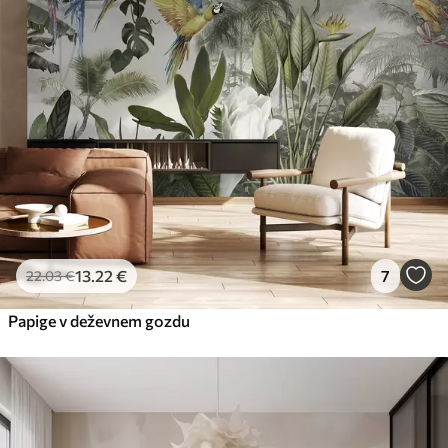
13
.22
€
7
22
.03
€
Papige v deževnem gozdu