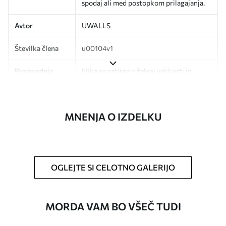
spodaj ali med postopkom prilagajanja.
Avtor
UWALLS
Številka člena
u00104v1
Proizvodnja
Slika se natisne v želeni velikosti in
razreže na enake trakove širine do 50
cm.
MNENJA O IZDELKU
Poleg tega
Dodate lahko lak in/ali lepilo za tapete.
Čiščenje
Ozadje lahko nežno očistite z mehko
gobo. Tapete z lakiranim zaključkom
lahko očistite z vodo.
OGLEJTE SI CELOTNO GALERIJO
Način uporabe
Brezhibna uporaba
MORDA VAM BO VŠEČ TUDI
Razpoložljivi materiali