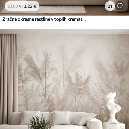
13
.22
€
21
22
.03
€
Zračne okrasne rastline v toplih kremastih odtenkih