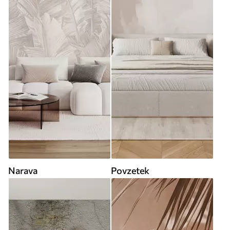
Narava
Povzetek