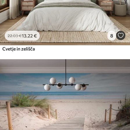
13
.22
€
8
22
.03
€
Cvetje in zelišča