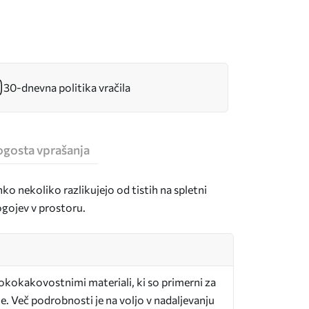
30-dnevna politika vračila
ogosta vprašanja
hko nekoliko razlikujejo od tistih na spletni
pogojev v prostoru.
sokokakovostnimi materiali, ki so primerni za
e. Več podrobnosti je na voljo v nadaljevanju