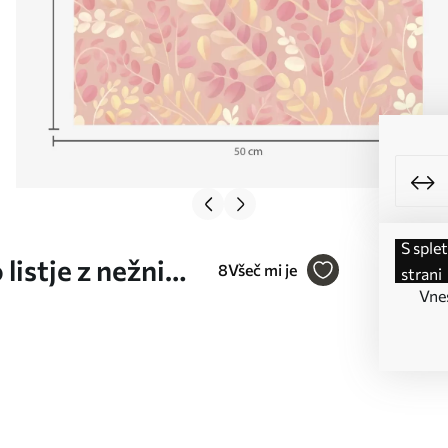
s spletne
listje z nežnim
8
Všeč mi je
strani
Vnes