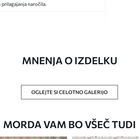
prilagajanja naročila.
MNENJA O IZDELKU
ikosti in razreže na enake trakove širine do 50
o za tapete.
OGLEJTE SI CELOTNO GALERIJO
 z mehko gobo. Tapete z lakiranim
 vodo.
MORDA VAM BO VŠEČ TUDI