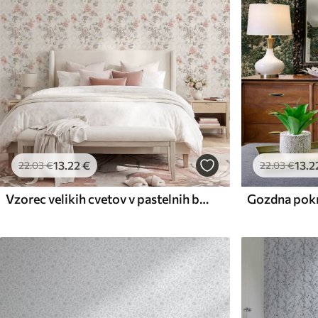
13
.22
€
13
.2
22
.03
€
22
.03
€
Vzorec velikih cvetov v pastelnih barvah
Gozdna pokr