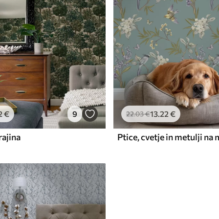
2
€
9
13
.22
€
22
.03
€
ajina