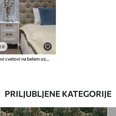
2
€
Modri češnjevi cvetovi na belem ozadju z mehkim kontrastom
PRILJUBLJENE KATEGORIJE