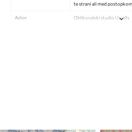
te strani ali med postopkom 
Avtor
Oblikovalski studio Uwalls
Številka člena
a00799
Zaključna obdelava
Delno mat.
Proizvodnja
Slika se natisne v želeni vel
cm.
Dodatne možnosti
Dodate lahko lak in/ali lepil
Čiščenje
Ozadje lahko nežno očistite
zaključkom lahko očistite z
Način uporabe
Brezhibna uporaba