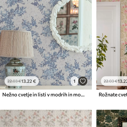
Razpoložljivi materiali
Standard
Premium
45
.00
56
.67
27
.00
€
/m²
34
.00
€
/m²
13
.22
€
1
13
.2
22
.03
€
22
.03
€
Nežno cvetje in listi v modrih in modrih barvah na svetlem ozadju