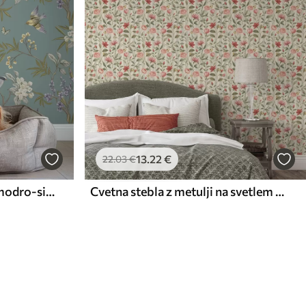
13
.22
€
22
.03
€
Ptice, cvetje in metulji na modro-sivem ozadju
Cvetna stebla z metulji na svetlem ozadju