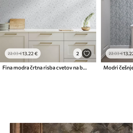
13
.22
€
2
13
.2
22
.03
€
22
.03
€
Fina modra črtna risba cvetov na belkastem ozadju