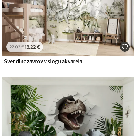
13
.22
€
22
.03
€
Svet dinozavrov v slogu akvarela