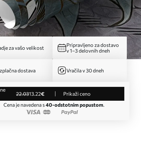
Pripravljeno za dostavo
dje za vašo velikost
v 1–3 delovnih dneh
zplačna dostava
Vračila v 30 dneh
22
.03
13
.22
€
Prikaži ceno
Cena je navedena s
40-odstotnim popustom
.