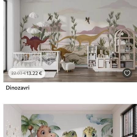
13
.22
€
22
.03
€
Dinozavri