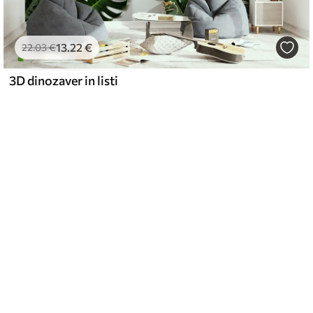
13
.22
€
22
.03
€
3D dinozaver in listi