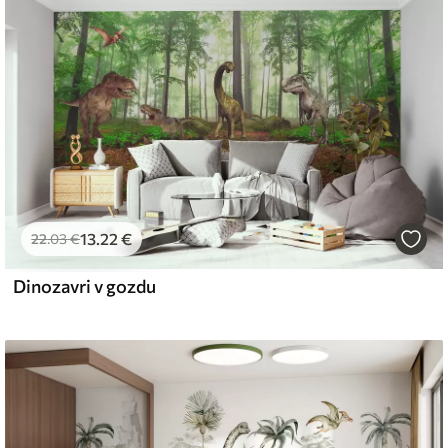
emium
67
34
.00
€
/m²
13
.22
€
l and Stick
22
.03
€
67
49
.00
€
/m²
Dinozavri v gozdu