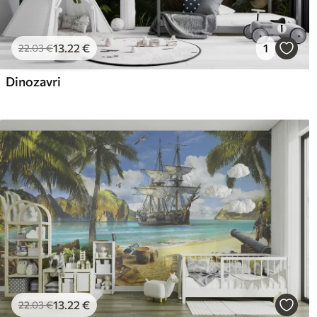
13
.22
€
1
22
.03
€
Dinozavri
13
.22
€
22
.03
€