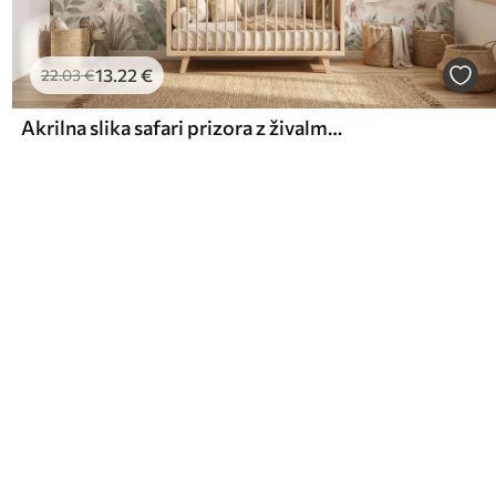
13
.22
€
22
.03
€
Akrilna slika safari prizora z živalmi v nežnih pastelnih odtenkih, na kateri so žirafa, slonček, zebra in levček