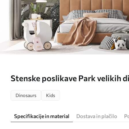
Stenske poslikave Park velikih 
Dinosaurs
Kids
Specifikacije in material
Dostava in plačilo
P