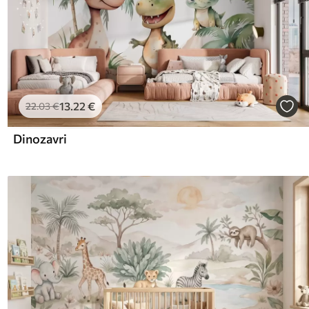
13
.22
€
22
.03
€
Dinozavri