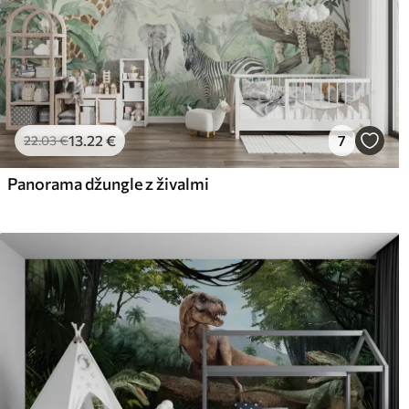
13
.22
€
7
22
.03
€
Panorama džungle z živalmi