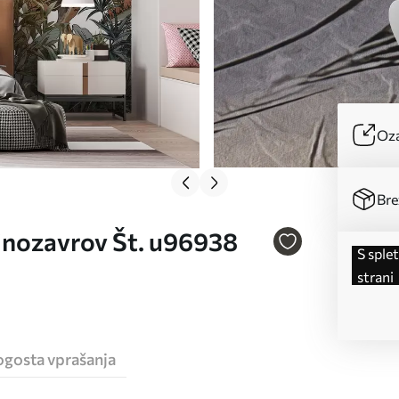
Oza
Bre
dinozavrov Št. u96938
s spletne
strani
ogosta vprašanja