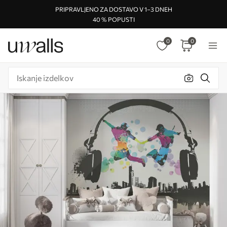
PRIPRAVLJENO ZA DOSTAVO V 1–3 DNEH
40 % POPUSTI
0
0