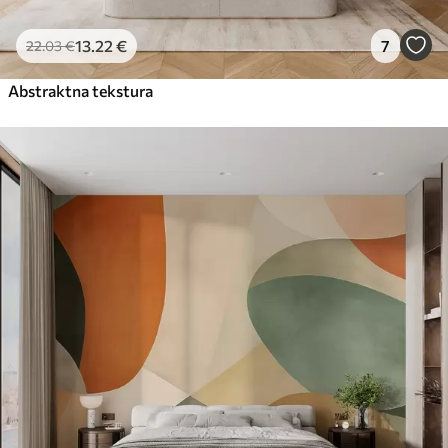
13
.22
€
7
22
.03
€
Abstraktna tekstura