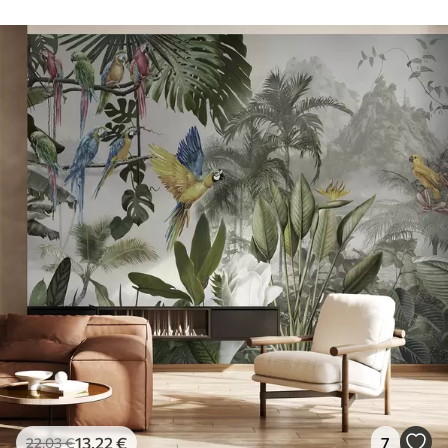
13
.22
€
7
22
.03
€