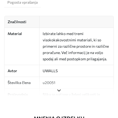
Pogosta vprašanja
Značilnosti
Material
Izbirate lahko med tremi
visokokakovostnimi materiali, ki so
primerni za različne prostore in različne
proračune. Več informacij je na voljo
spodaj ali med postopkom prilagajanja.
Avtor
UWALLS
Številka člena
u20051
Proizvodnja
Slika se natisne v želeni velikosti in
razreže na enake trakove širine do 50
cm.