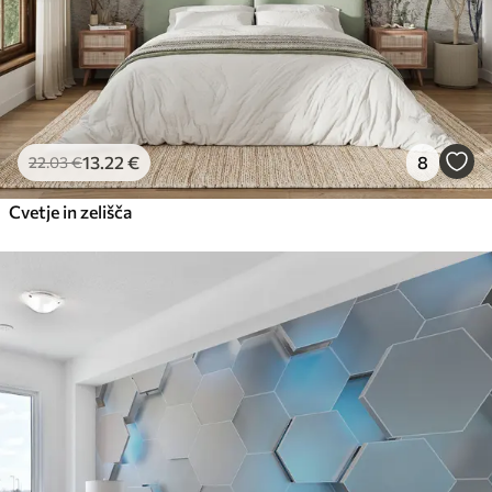
13
.22
€
8
22
.03
€
Cvetje in zelišča