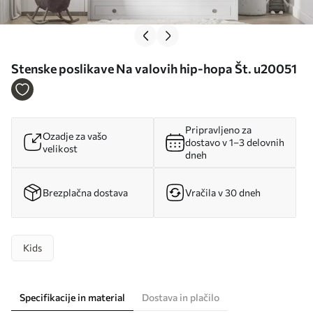
Stenske poslikave Na valovih hip-hopa Št. u20051
Pripravljeno za
Ozadje za vašo
dostavo v 1–3 delovnih
velikost
dneh
Brezplačna dostava
Vračila v 30 dneh
Kids
Specifikacije in material
Dostava in plačilo