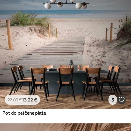
13
.22
€
5
22
.03
€
Pot do peščene plaže