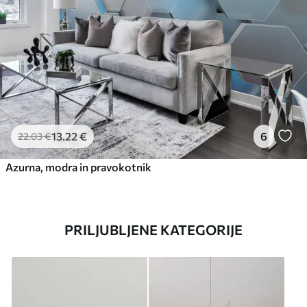
13
.22
€
6
22
.03
€
Azurna, modra in pravokotnik
PRILJUBLJENE KATEGORIJE