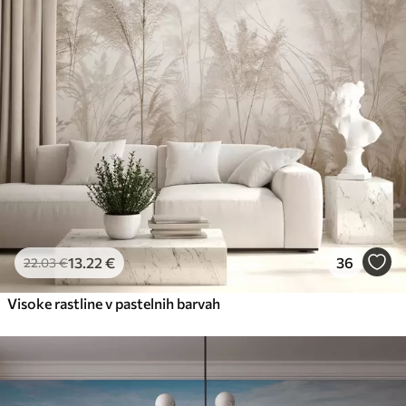
13
.22
€
36
22
.03
€
Visoke rastline v pastelnih barvah