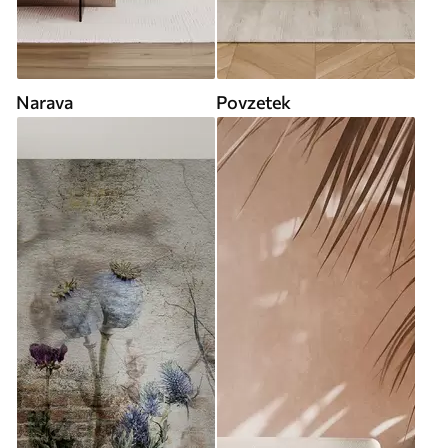
Narava
Povzetek