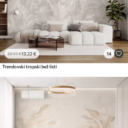
65
.00
39
.00
€
/m²
Peel and Stick
81
.67
49
.00
€
/m²
13
.22
€
14
22
.03
€
Trendovski tropski bež listi