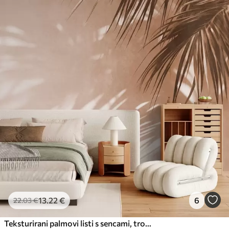
13
.22
€
6
22
.03
€
Teksturirani palmovi listi s sencami, tropsko vzdušje, minimalizem