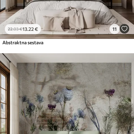
13
.22
€
11
22
.03
€
Abstraktna sestava