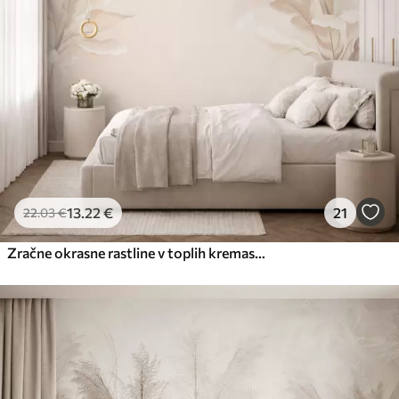
13
.22
€
21
22
.03
€
Zračne okrasne rastline v toplih kremastih odtenkih