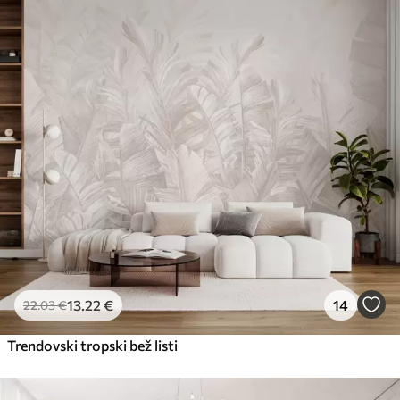
Premium
56
.67
34
.00
€
/m²
Premium vinil
65
.00
39
.00
€
/m²
Peel and Stick
81
.67
49
.00
€
/m²
13
.22
€
14
22
.03
€
Trendovski tropski bež listi