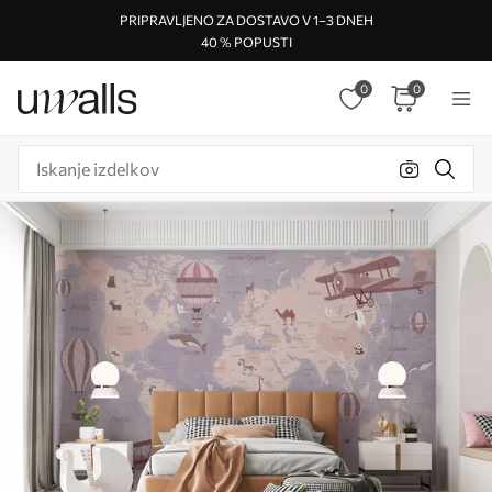
PRIPRAVLJENO ZA DOSTAVO V 1–3 DNEH
40 % POPUSTI
0
0