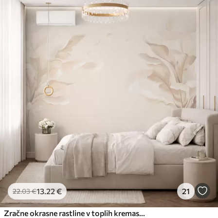
13
.22
€
21
22
.03
€
Zračne okrasne rastline v toplih kremastih odtenkih