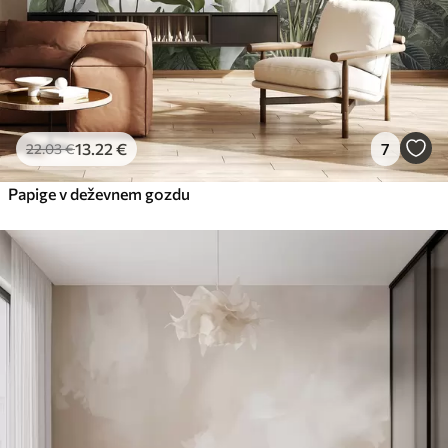
13
.22
€
7
22
.03
€
Papige v deževnem gozdu