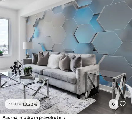
13
.22
€
6
22
.03
€
Azurna, modra in pravokotnik