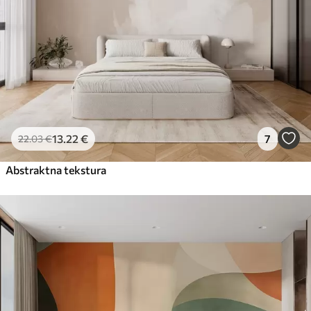
13
.22
€
7
22
.03
€
Abstraktna tekstura