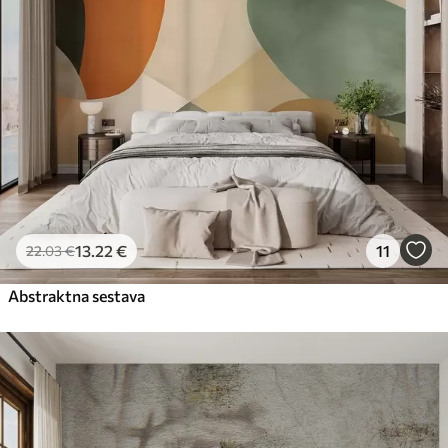
13
.22
€
11
22
.03
€
Abstraktna sestava