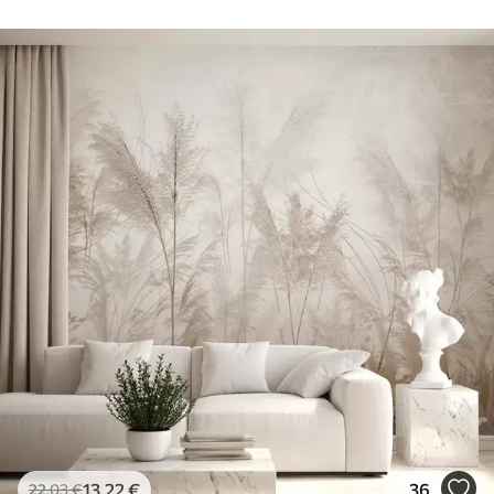
13
.22
€
36
22
.03
€