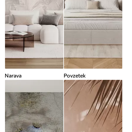
Narava
Povzetek