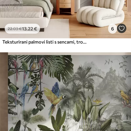
13
.22
€
6
22
.03
€
Teksturirani palmovi listi s sencami, tropsko vzdušje, minimalizem