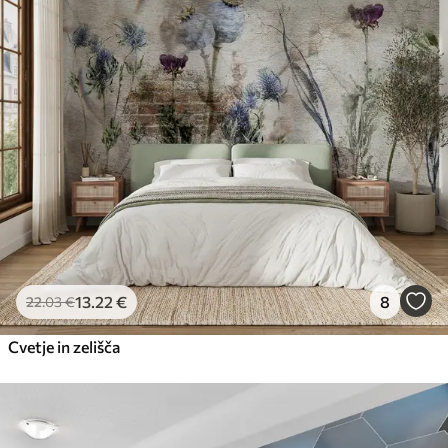
13
.22
€
8
22
.03
€
Cvetje in zelišča