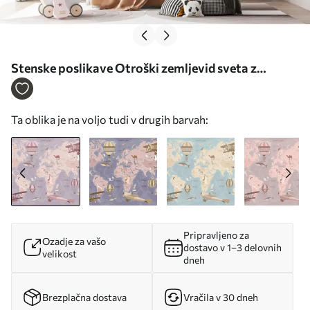
Stenske poslikave Otroški zemljevid sveta z
živalmi v modri barvi Št. u36066v3
Ta oblika je na voljo tudi v drugih barvah:
Pripravljeno za
Ozadje za vašo
dostavo v 1–3 delovnih
velikost
dneh
Brezplačna dostava
Vračila v 30 dneh