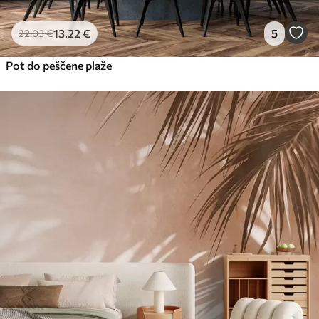
13
.22
€
5
22
.03
€
Pot do peščene plaže