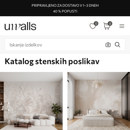
PRIPRAVLJENO ZA DOSTAVO V 1–3 DNEH
40 % POPUSTI
0
0
Katalog stenskih poslikav