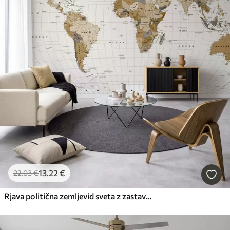
13
.22
€
22
.03
€
Rjava politična zemljevid sveta z zastavami v angleščini