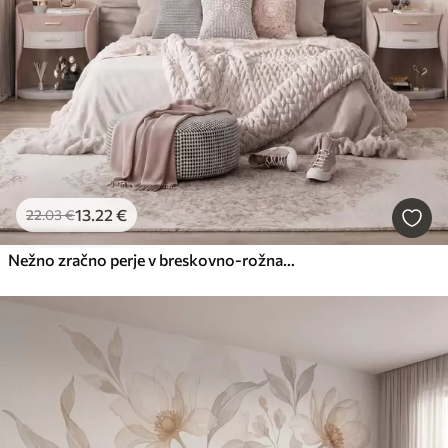
13
.22
€
22
.03
€
Nežno zračno perje v breskovno-rožnati meglici s sijajem