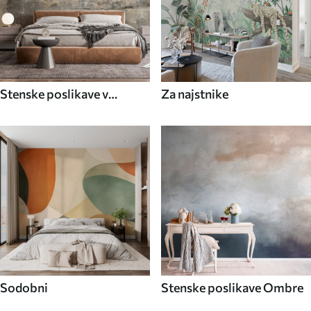
Stenske poslikave v
Za najstnike
industrijskem slogu
Sodobni
Stenske poslikave Ombre