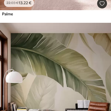
13
.22
€
22
.03
€
Palme