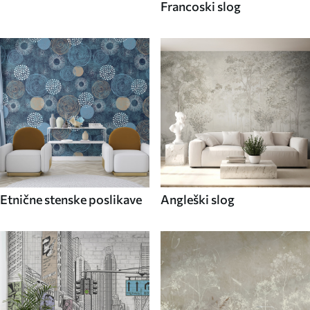
Francoski slog
Etnične stenske poslikave
Angleški slog