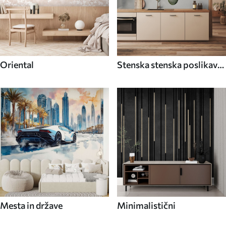
Oriental
Stenska stenska poslikava
Hrana in pijača
Mesta in države
Minimalistični