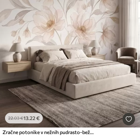
13
.22
€
22
.03
€
Zračne potonike v nežnih pudrasto-bežnih odtenkih