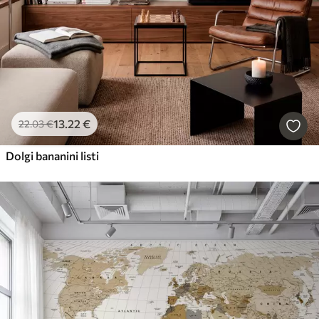
13
.22
€
22
.03
€
Dolgi bananini listi