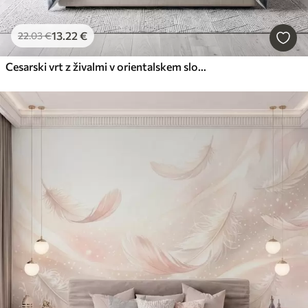
13
.22
€
22
.03
€
Cesarski vrt z živalmi v orientalskem slogu — opica, leopard, tiger, pav in čaplja