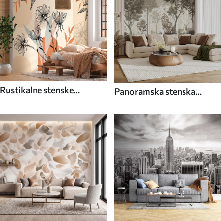
Rustikalne stenske
Panoramska stenska
poslikave
poslikava