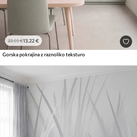
13
.22
€
22
.03
€
Gorska pokrajina z raznoliko teksturo