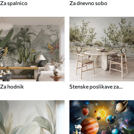
Za spalnico
Za dnevno sobo
Za hodnik
Stenske poslikave za
kuhinjo