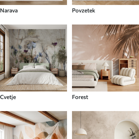
Narava
Povzetek
Cvetje
Forest