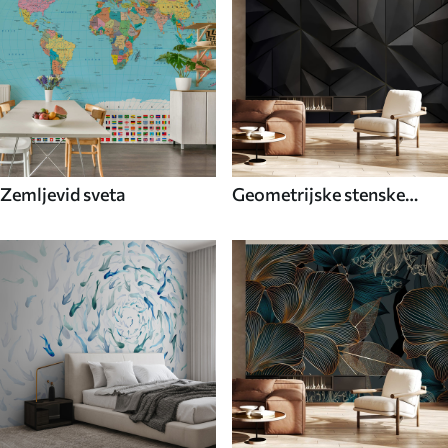
Zemljevid sveta
Geometrijske stenske
poslikave