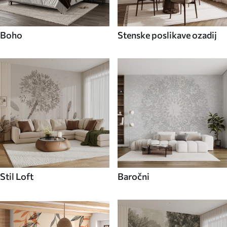
Boho
Stenske poslikave ozadij
Stil Loft
Baročni