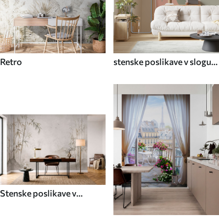
Retro
stenske poslikave v slogu
70. let
Stenske poslikave v
azijskem slogu