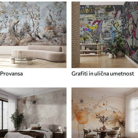
Provansa
Grafiti in ulična umetnost