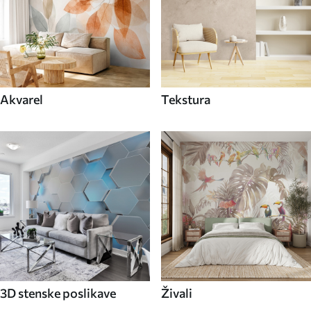
Akvarel
Tekstura
3D stenske poslikave
Živali