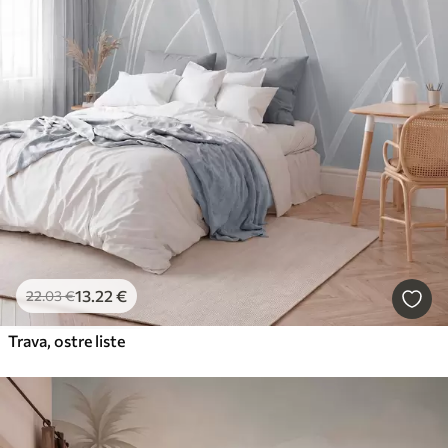
13
.22
€
22
.03
€
Trava, ostre liste