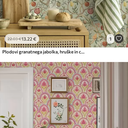
13
.22
€
1
22
.03
€
Plodovi granatnega jabolka, hruške in cvetje na svetlo zelenem ozadju