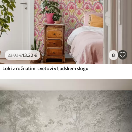
13
.22
€
8
22
.03
€
Loki z rožnatimi cvetovi v ljudskem slogu