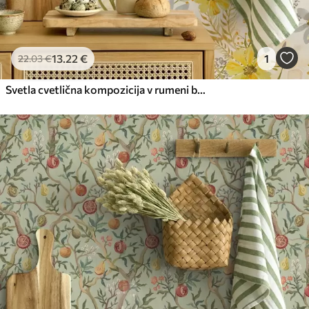
13
.22
€
1
22
.03
€
Svetla cvetlična kompozicija v rumeni barvi