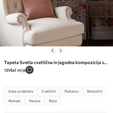
Tapeta Svetla cvetlična in jagodna kompozicija s
papagaji Št. a00046
13
Všeč mi je
Soba za dekleta
Cvetlični
Pastelno
Botanični
Muhast
Narave
Roza