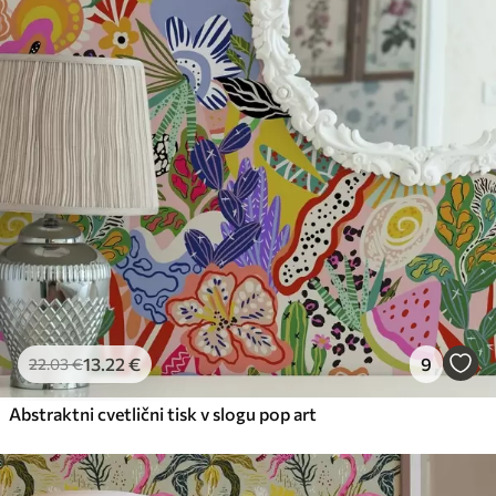
Način uporabe
Brezhibna uporaba
Razpoložljivi materiali
Standard
45
.00
27
.00
€
/m²
Premium
56
.67
34
.00
€
/m²
Premium vinil
13
.22
€
9
22
.03
€
65
.00
39
.00
€
/m²
Abstraktni cvetlični tisk v slogu pop art