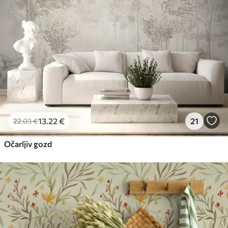
13
.22
€
21
22
.03
€
Očarljiv gozd