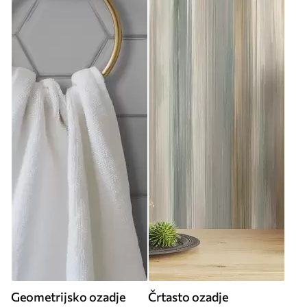
Geometrijsko ozadje
Črtasto ozadje