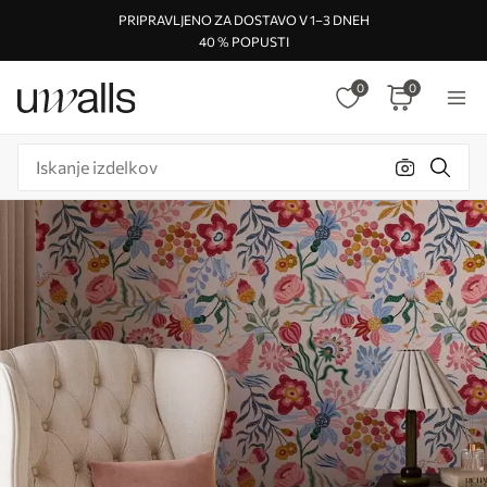
PRIPRAVLJENO ZA DOSTAVO V 1–3 DNEH
40 % POPUSTI
0
0