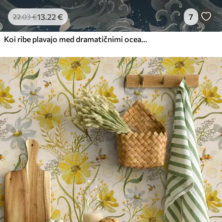
13
.22
€
7
22
.03
€
Koi ribe plavajo med dramatičnimi oceanskimi valovi