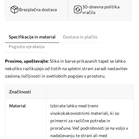
30-dnevna politika
Brezplačna dostava
vračila
Specifikacije in material
Dostava in plačilo
Pogosta vprašanja
Prosimo, upoštevajte:
Slike in barve prikazanih tapet se lahko
nekoliko razlikujejo od tistih na spletni strani zaradi nastavitev
zaslona, ločljivosti in svetlobnih pogojev v prostoru.
Značilnosti
Material
Izbirate lahko med tremi
visokokakovostnimi materiali, ki so
primerni za različne potrebe in
proračune. Več podrobnosti je na voljo v
nadaljevanju te strani ali med