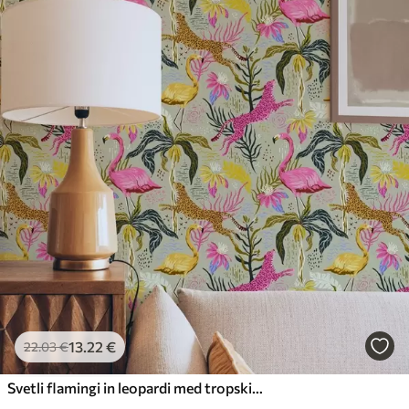
13
.22
€
22
.03
€
Svetli flamingi in leopardi med tropskimi rastlinami