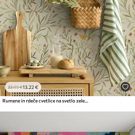
13
.22
€
22
.03
€
Rumene in rdeče cvetlice na svetlo zelenkastem ozadju