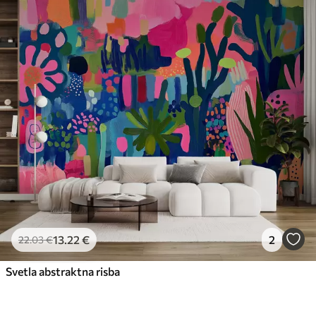
13
.22
€
2
22
.03
€
Svetla abstraktna risba