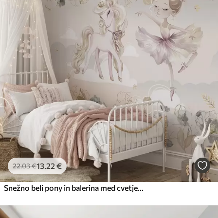
13
.22
€
22
.03
€
Snežno beli pony in balerina med cvetjem in oblaki