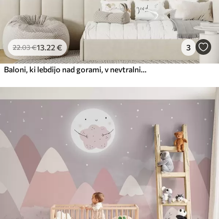
13
.22
€
3
22
.03
€
Baloni, ki lebdijo nad gorami, v nevtralnih, mehkih pastelnih tonih