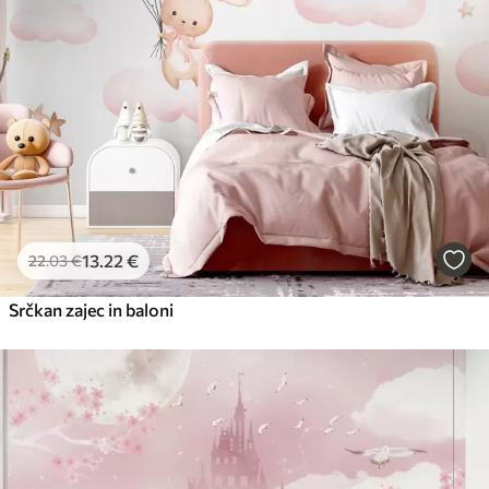
13
.22
€
22
.03
€
Srčkan zajec in baloni