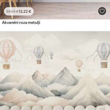
13
.22
€
22
.03
€
Akvarelni roza metulji