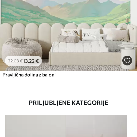
13
.22
€
22
.03
€
Pravljična dolina z baloni
PRILJUBLJENE KATEGORIJE