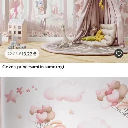
65
.00
39
.00
€
/m²
Peel and Stick
81
.67
49
.00
€
/m²
13
.22
€
22
.03
€
Gozd s princesami in samorogi