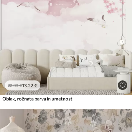
13
.22
€
22
.03
€
Oblak, rožnata barva in umetnost