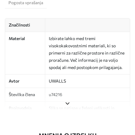
Pogosta vprašanja
Značilnosti
Material
Izbirate lahko med tremi
visokokakovostnimi materiali, ki so
primerni za različne prostore in različne
proračune. Več informacij je na voljo
spodaj ali med postopkom prilagajanja.
Avtor
UWALLS
Številka člena
u74216
Proizvodnja
Slika se natisne v želeni velikosti in
razreže na enake trakove širine do 50
cm.