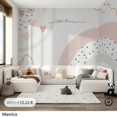
13
.22
€
22
.03
€
Mavrica