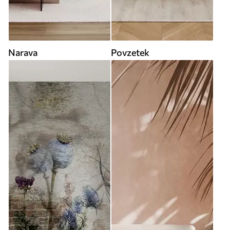
Narava
Povzetek