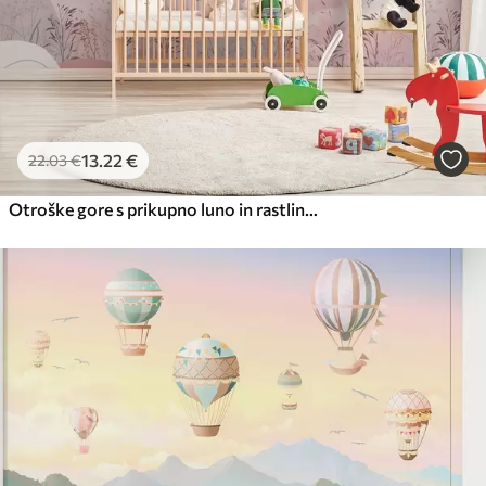
13
.22
€
22
.03
€
Otroške gore s prikupno luno in rastlinami na dnu