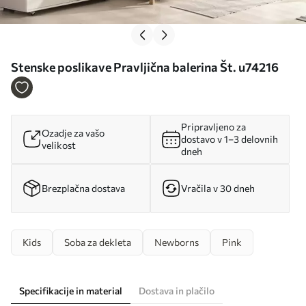
Stenske poslikave Pravljična balerina Št. u74216
Pripravljeno za
Ozadje za vašo
dostavo v 1–3 delovnih
velikost
dneh
Brezplačna dostava
Vračila v 30 dneh
Kids
Soba za dekleta
Newborns
Pink
Specifikacije in material
Dostava in plačilo