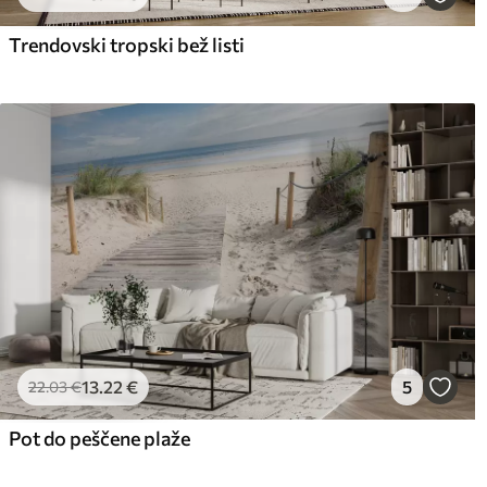
65
.00
81
.
39
.00
€
/m²
Trendovski tropski bež listi
13
.22
€
5
22
.03
€
Pot do peščene plaže