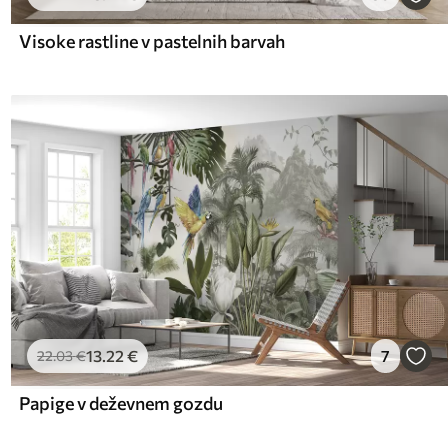
Visoke rastline v pastelnih barvah
13
.22
€
7
22
.03
€
Papige v deževnem gozdu