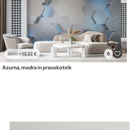
13
.22
€
6
22
.03
€
Azurna, modra in pravokotnik