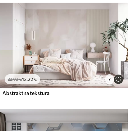
13
.22
€
7
22
.03
€
Abstraktna tekstura