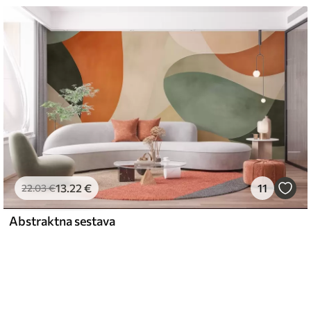
13
.22
€
11
22
.03
€
Abstraktna sestava