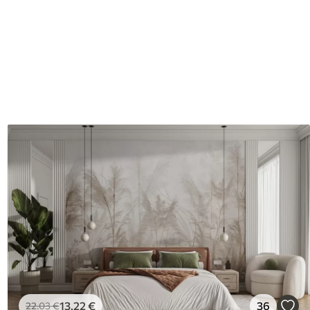
13
.22
€
36
22
.03
€