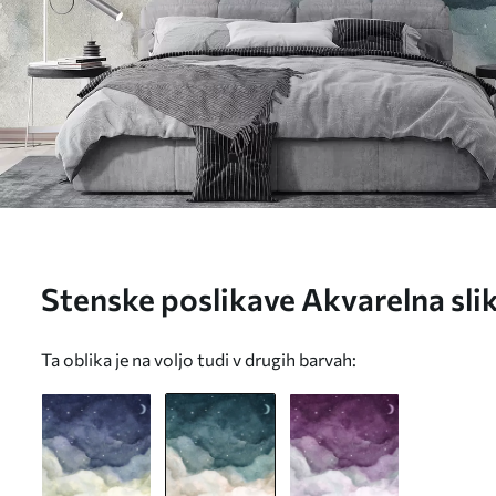
Stenske poslikave Akvarelna sl
s polmesecem in svetlečimi zve
Ta oblika je na voljo tudi v drugih barvah:
barvah Št. u96076v2