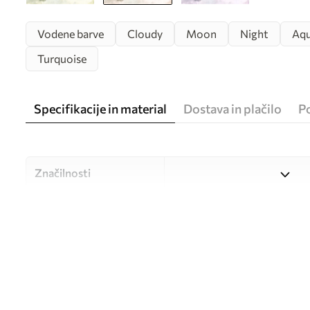
Vodene barve
Cloudy
Moon
Night
Aqu
Turquoise
Specifikacije in material
Dostava in plačilo
P
Značilnosti
Material
Izbirate lahko med tremi vi
različne prostore in različne
med postopkom prilagajanj
Avtor
UWALLS
Številka člena
u96076v2