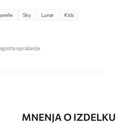
arelle
Sky
Lunar
Kids
ogosta vprašanja
sokokakovostnimi materiali, ki so primerni za
 proračune. Več informacij je na voljo spodaj ali
a.
MNENJA O IZDELKU