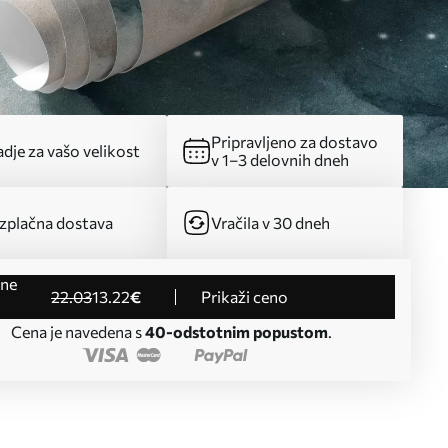
Pripravljeno za dostavo
dje za vašo velikost
v 1–3 delovnih dneh
zplačna dostava
Vračila v 30 dneh
22
.03
13
.22
€
Prikaži ceno
Cena je navedena s
40-odstotnim popustom
.