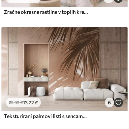
67
49
.00
€
/m²
Zračne okrasne rastline v toplih kremastih odtenkih
13
.22
€
6
22
.03
€
Teksturirani palmovi listi s sencami, tropsko vzdušje, minimalizem