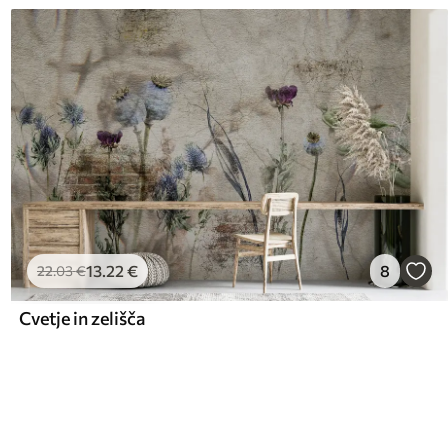
13
.22
€
8
22
.03
€
Cvetje in zelišča