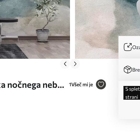
Oza
Bre
ika nočnega neba
1
Všeč mi je
s spletne
zdami v modrih
strani