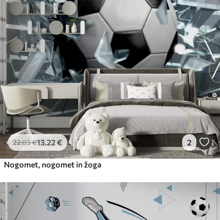
13
.22
€
2
22
.03
€
Nogomet, nogomet in žoga