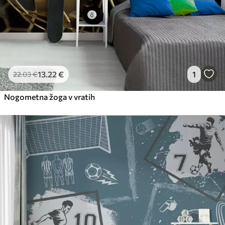
13
.22
€
1
22
.03
€
Nogometna žoga v vratih