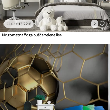
13
.22
€
2
22
.03
€
Nogometna žoga pušča zelene lise