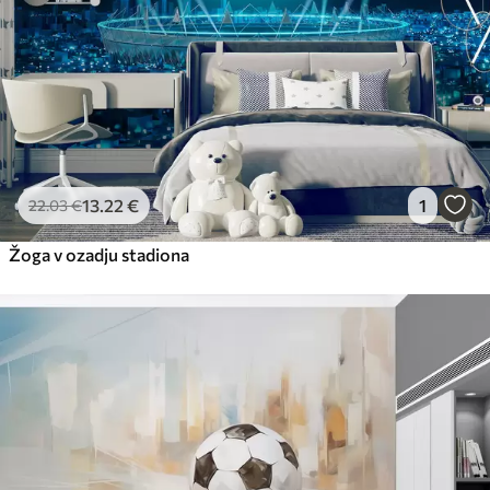
65
.00
39
.00
€
/m²
Peel and Stick
81
.67
49
.00
€
/m²
13
.22
€
1
22
.03
€
Žoga v ozadju stadiona