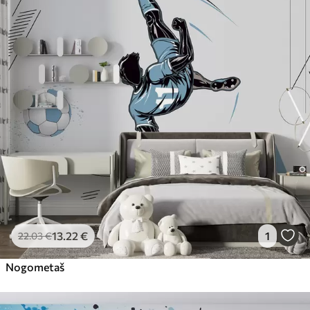
13
.22
€
1
22
.03
€
Nogometaš