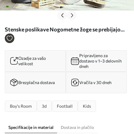
Stenske poslikave Nogometne žoge se prebijajo
skozi steno Št. u96315
Pripravljeno za
Ozadje za vašo
dostavo v 1–3 delovnih
velikost
dneh
Brezplačna dostava
Vračila v 30 dneh
Boy's Room
3d
Football
Kids
Specifikacije in material
Dostava in plačilo