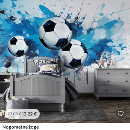
13
.22
€
22
.03
€
Nogometne žoge