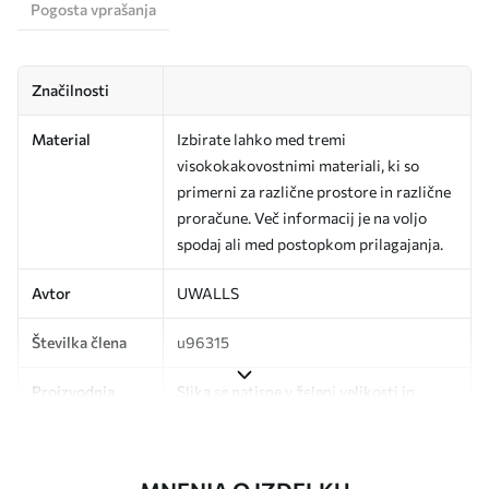
Pogosta vprašanja
Značilnosti
Material
Izbirate lahko med tremi
visokokakovostnimi materiali, ki so
primerni za različne prostore in različne
proračune. Več informacij je na voljo
spodaj ali med postopkom prilagajanja.
Avtor
UWALLS
Številka člena
u96315
Proizvodnja
Slika se natisne v želeni velikosti in
razreže na enake trakove širine do 50
cm.