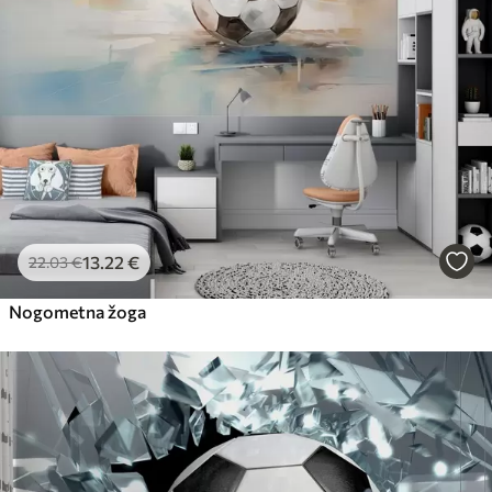
13
.22
€
22
.03
€
Nogometna žoga