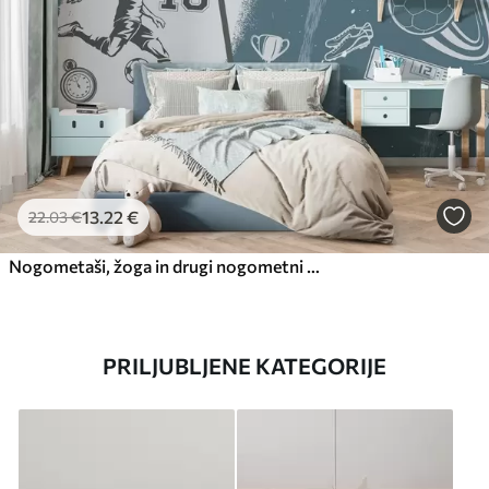
13
.22
€
22
.03
€
Nogometaši, žoga in drugi nogometni atributi v modrih tonih
PRILJUBLJENE KATEGORIJE