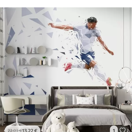
13
.22
€
1
22
.03
€