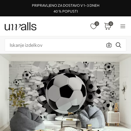
PRIPRAVLJENO ZA DOSTAVO V 1–3 DNEH
40 % POPUSTI
0
0