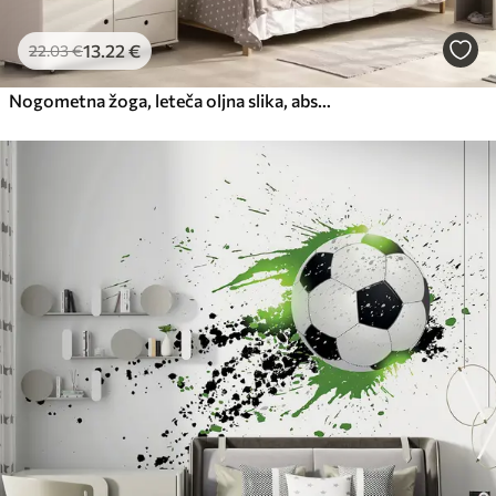
13
.22
€
22
.03
€
Nogometna žoga, leteča oljna slika, abstraktna umetnost