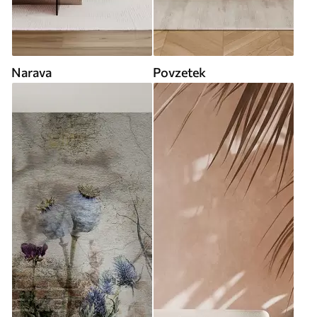
Narava
Povzetek