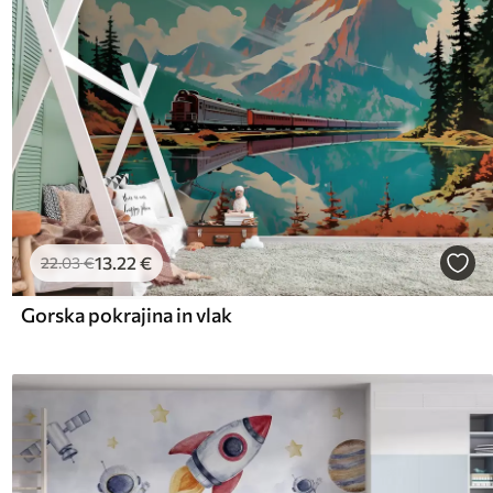
13
.22
€
22
.03
€
Gorska pokrajina in vlak