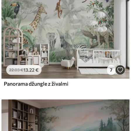
emium
67
34
.00
€
/m²
13
.22
€
7
l and Stick
22
.03
€
67
49
.00
€
/m²
Panorama džungle z živalmi