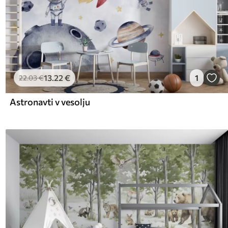
13
.22
€
1
22
.03
€
Astronavti v vesolju