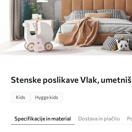
Stenske poslikave Vlak, umetniš
Št. u64350
Kids
Hygge kids
Specifikacije in material
Dostava in plačilo
P