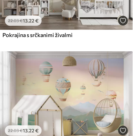
13
.22
€
22
.03
€
Pokrajina s srčkanimi živalmi
13
.22
€
22
.03
€