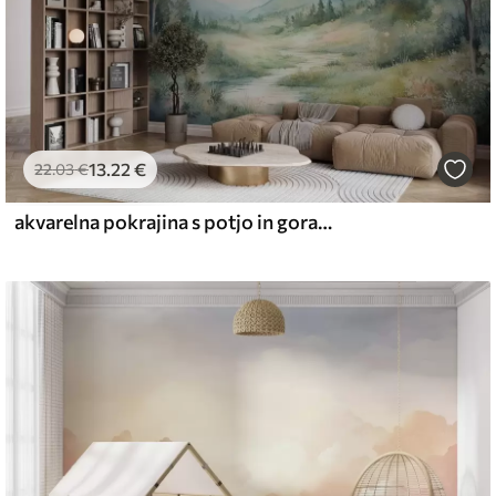
13
.22
€
22
.03
€
akvarelna pokrajina s potjo in gorami