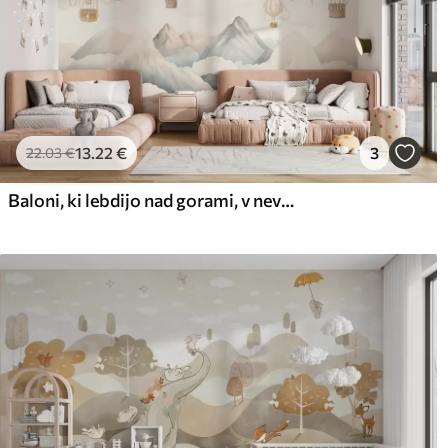
13
.22
€
3
22
.03
€
Baloni, ki lebdijo nad gorami, v nevtralnih, mehkih pastelnih tonih