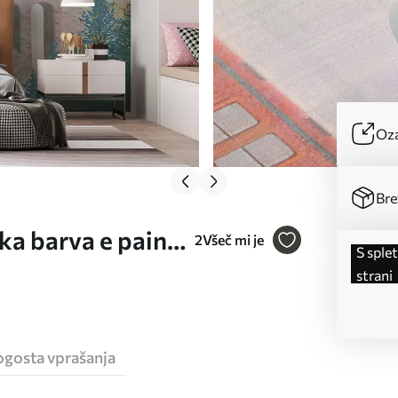
Oza
Bre
ka barva e paint
2
Všeč mi je
s spletne
strani
ogosta vprašanja