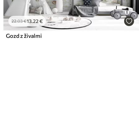
13
.22
€
22
.03
€
Gozd z živalmi