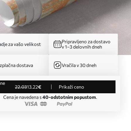
Pripravljeno za dostavo
dje za vašo velikost
v 1–3 delovnih dneh
zplačna dostava
Vračila v 30 dneh
22
.03
13
.22
€
Prikaži ceno
Cena je navedena s
40-odstotnim popustom
.