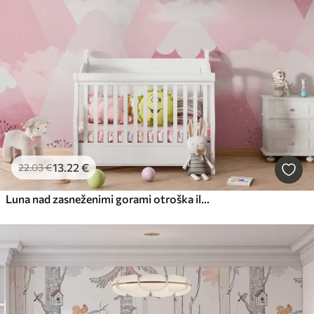
13
.22
€
22
.03
€
Luna nad zasneženimi gorami otroška ilustracija v roza barvi