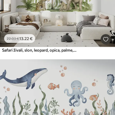
13
.22
€
22
.03
€
Safari živali, slon, leopard, opica, palme, risba s svinčnikom, papige