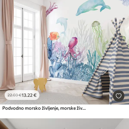
13
.22
€
22
.03
€
Podvodno morsko življenje, morske živali, akvarel, korale, delfin, hobotnica