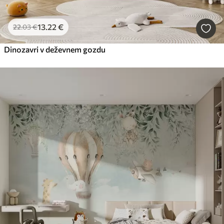
13
.22
€
22
.03
€
Dinozavri v deževnem gozdu