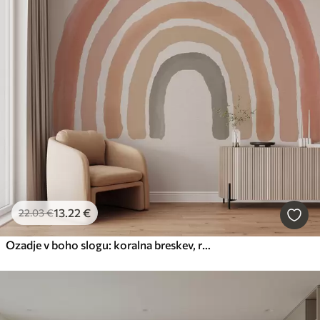
13
.22
€
22
.03
€
Ozadje v boho slogu: koralna breskev, roza mavrica. Pastelna mavrična stena roza