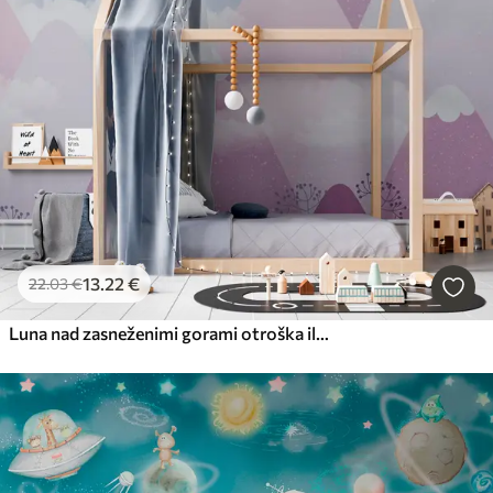
13
.22
€
22
.03
€
Luna nad zasneženimi gorami otroška ilustracija v modri barvi