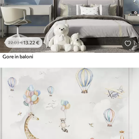
13
.22
€
22
.03
€
Gore in baloni