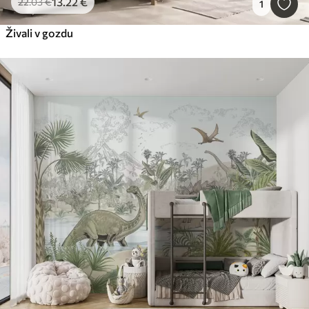
13
.22
€
22
.03
€
1
Živali v gozdu