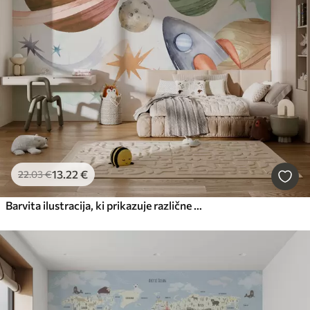
13
.22
€
22
.03
€
Barvita ilustracija, ki prikazuje različne planete in vesoljske akvarele