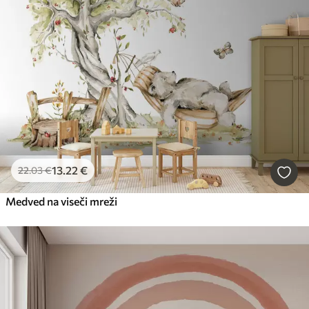
13
.22
€
22
.03
€
Medved na viseči mreži