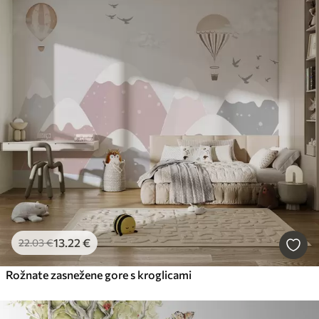
13
.22
€
22
.03
€
Rožnate zasnežene gore s kroglicami