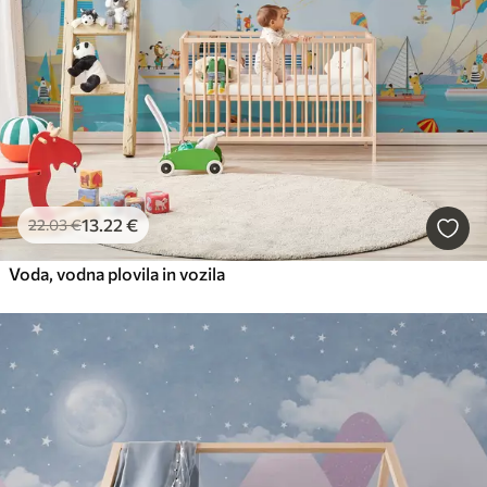
13
.22
€
22
.03
€
Voda, vodna plovila in vozila