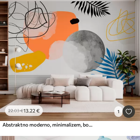
13
.22
€
22
.03
€
1
Abstraktno moderno, minimalizem, boho, geometrija, akvarelne lise, polna luna, silhueta palmovih listov, topografija, zapletenost, oranžna, rumena, siva