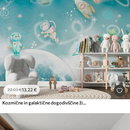
13
.22
€
22
.03
€
Kozmične in galaktične dogodivščine živali astronavtov