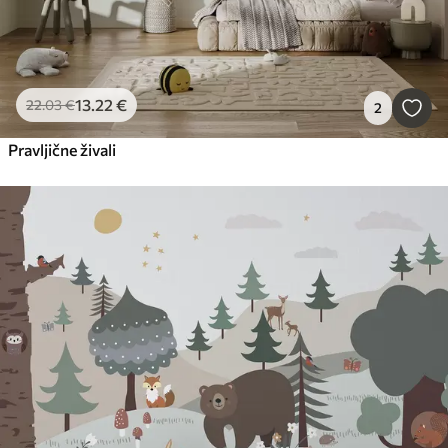
13
.22
€
22
.03
€
2
Pravljične živali