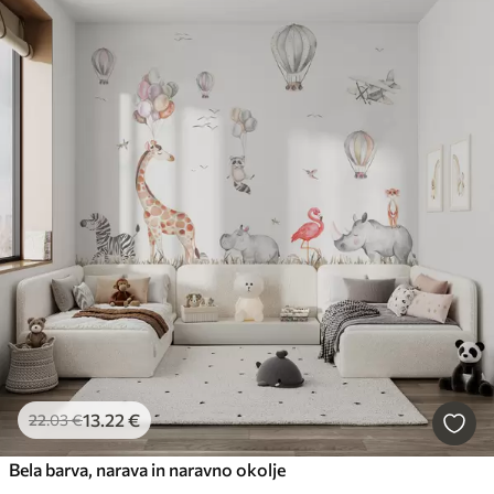
13
.22
€
22
.03
€
Bela barva, narava in naravno okolje