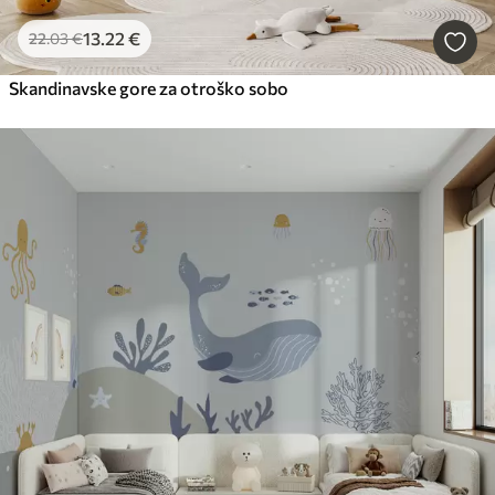
13
.22
€
22
.03
€
Skandinavske gore za otroško sobo