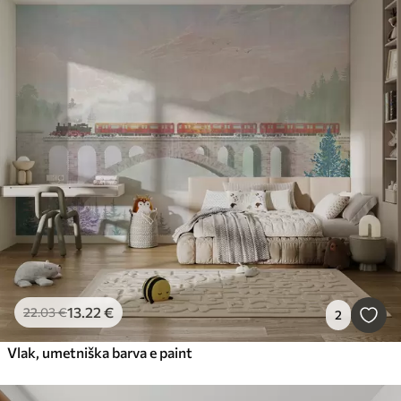
13
.22
€
22
.03
€
2
Vlak, umetniška barva e paint