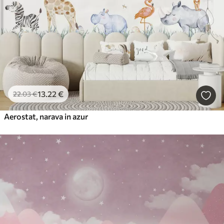
13
.22
€
22
.03
€
Aerostat, narava in azur