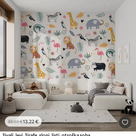
13
.22
€
22
.03
€
živali, levi, žirafe, sloni, listi, otroška soba