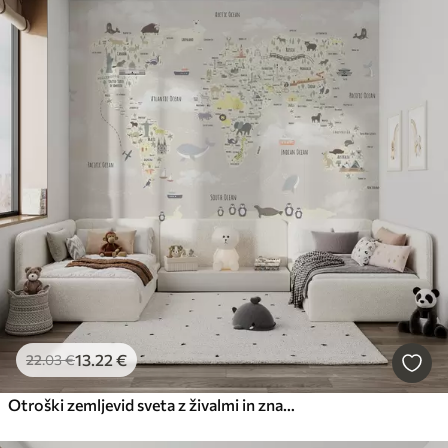
13
.22
€
22
.03
€
Otroški zemljevid sveta z živalmi in znamenitostmi