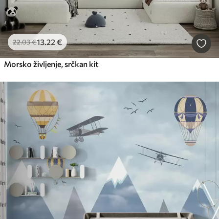
13
.22
€
22
.03
€
Morsko življenje, srčkan kit