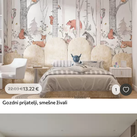
13
.22
€
22
.03
€
1
Gozdni prijatelji, smešne živali