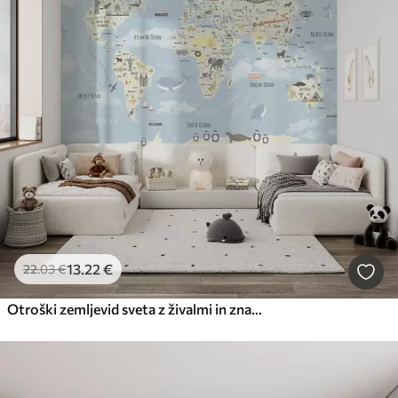
13
.22
€
22
.03
€
Otroški zemljevid sveta z živalmi in znamenitostmi