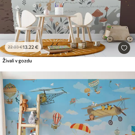
13
.22
€
22
.03
€
Živali v gozdu