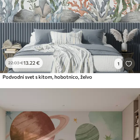
13
.22
€
22
.03
€
1
Podvodni svet s kitom, hobotnico, želvo