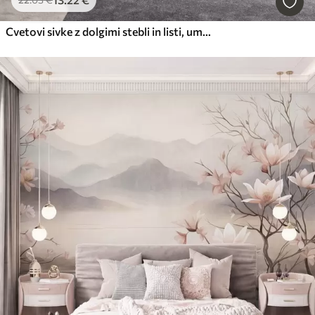
Cvetovi sivke z dolgimi stebli in listi, umetniško delo z mehko pastelno teksturo