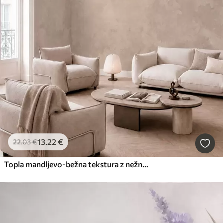
13
.22
€
22
.03
€
Topla mandljevo-bežna tekstura z nežnimi naravnimi barvnimi prehodi