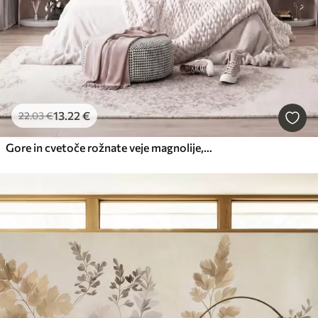
13
.22
€
22
.03
€
Gore in cvetoče rožnate veje magnolije, reliefna pokrajina