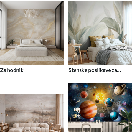
Za hodnik
Stenske poslikave za
kuhinjo