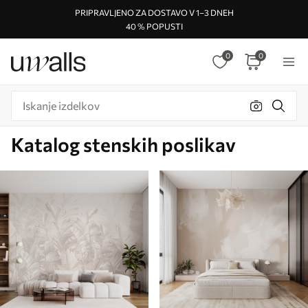
PRIPRAVLJENO ZA DOSTAVO V 1–3 DNEH
40 % POPUSTI
0
0
Katalog stenskih poslikav