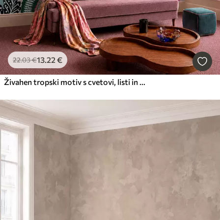
13
.22
€
22
.03
€
Živahen tropski motiv s cvetovi, listi in barvitim sadjem