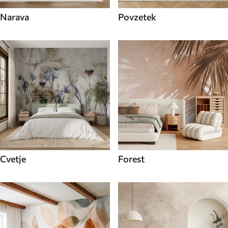
Narava
Povzetek
Cvetje
Forest