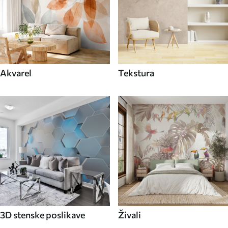
Akvarel
Tekstura
3D stenske poslikave
Živali