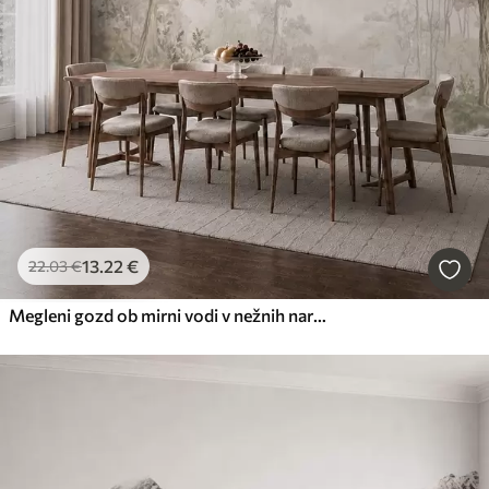
13
.22
€
22
.03
€
Megleni gozd ob mirni vodi v nežnih naravnih pastelnih odtenkih