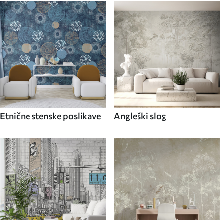
Etnične stenske poslikave
Angleški slog