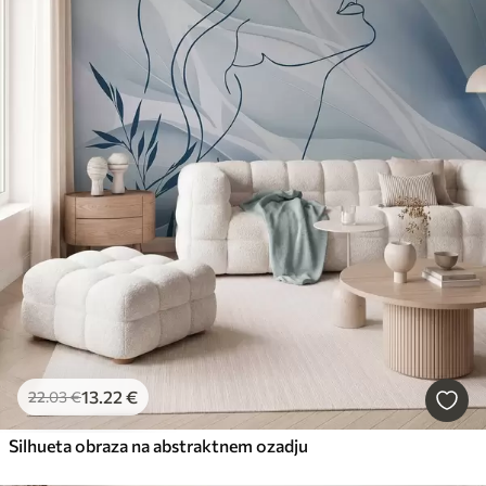
13
.22
€
22
.03
€
Silhueta obraza na abstraktnem ozadju