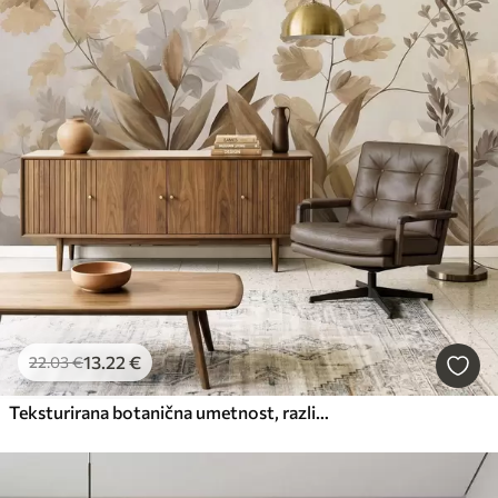
13
.22
€
22
.03
€
Teksturirana botanična umetnost, različne rastline in listi v odtenkih rjave in bež barve