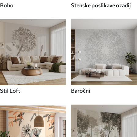
Boho
Stenske poslikave ozadij
Stil Loft
Baročni