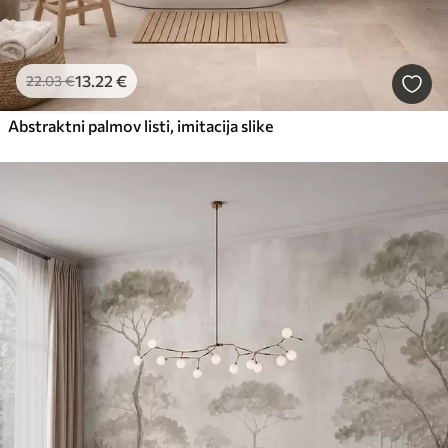
13
.22
€
22
.03
€
Abstraktni palmov listi, imitacija slike