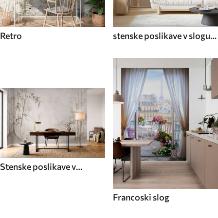
Retro
stenske poslikave v slogu
70. let
Stenske poslikave v
azijskem slogu
Francoski slog