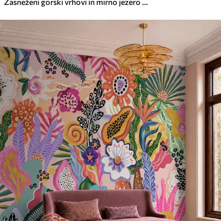
Zasneženi gorski vrhovi in mirno jezero z odsevom, podobnim ogledalu