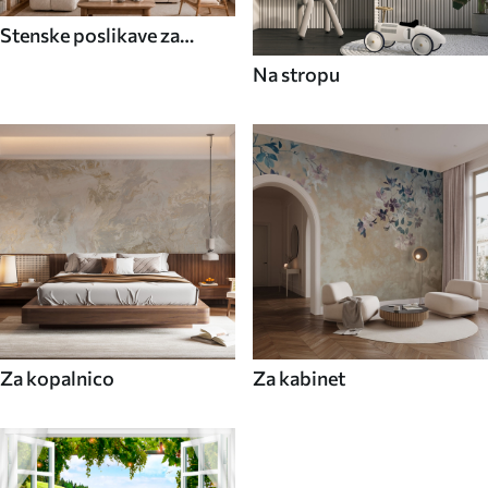
Stenske poslikave za
jedilnico
Na stropu
Za kopalnico
Za kabinet