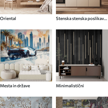
Oriental
Stenska stenska poslikava
Hrana in pijača
Mesta in države
Minimalistični