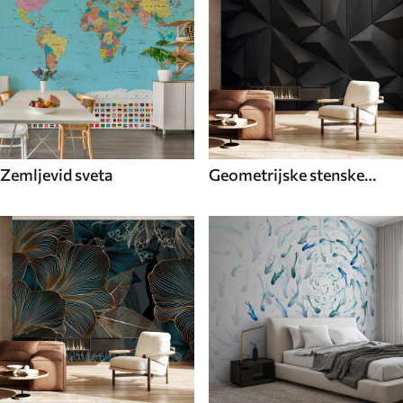
Zemljevid sveta
Geometrijske stenske
poslikave