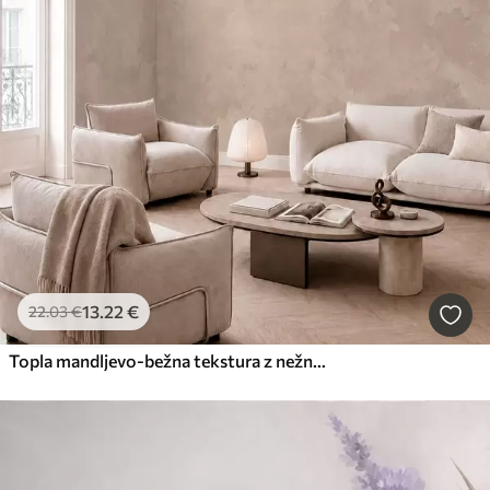
13
.22
€
22
.03
€
Topla mandljevo-bežna tekstura z nežnimi naravnimi barvnimi prehodi