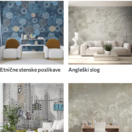
Etnične stenske poslikave
Angleški slog