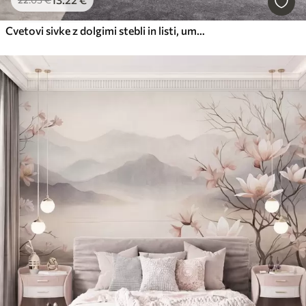
Cvetovi sivke z dolgimi stebli in listi, umetniško delo z mehko pastelno teksturo