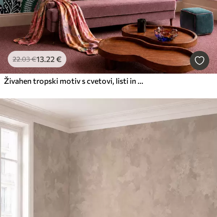
13
.22
€
22
.03
€
Živahen tropski motiv s cvetovi, listi in barvitim sadjem