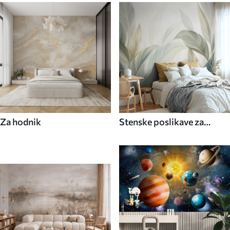
Za hodnik
Stenske poslikave za
kuhinjo