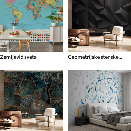
Zemljevid sveta
Geometrijske stenske
poslikave