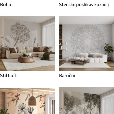
Boho
Stenske poslikave ozadij
Stil Loft
Baročni