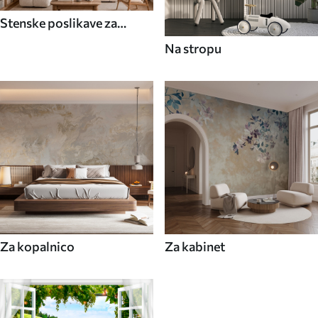
Stenske poslikave za
jedilnico
Na stropu
Za kopalnico
Za kabinet