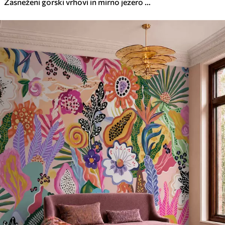
Zasneženi gorski vrhovi in mirno jezero z odsevom, podobnim ogledalu