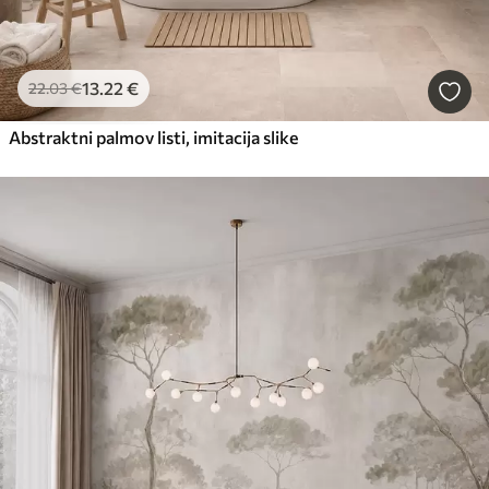
13
.22
€
22
.03
€
Abstraktni palmov listi, imitacija slike