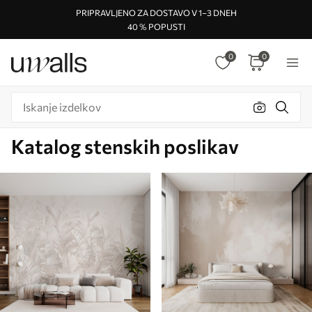
PRIPRAVLJENO ZA DOSTAVO V 1–3 DNEH
40 % POPUSTI
0
0
Katalog stenskih poslikav