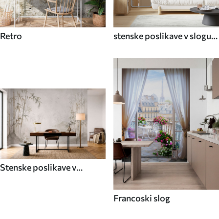
Retro
stenske poslikave v slogu
70. let
Stenske poslikave v
azijskem slogu
Francoski slog