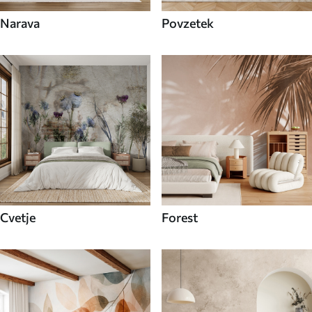
Narava
Povzetek
Cvetje
Forest