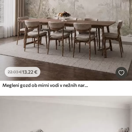
13
.22
€
22
.03
€
Megleni gozd ob mirni vodi v nežnih naravnih pastelnih odtenkih