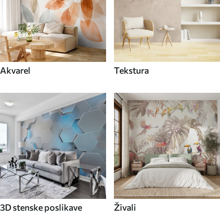
Akvarel
Tekstura
3D stenske poslikave
Živali