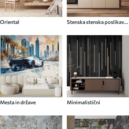
Oriental
Stenska stenska poslikava
Hrana in pijača
Mesta in države
Minimalistični