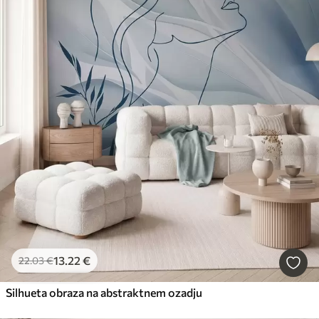
13
.22
€
22
.03
€
Silhueta obraza na abstraktnem ozadju