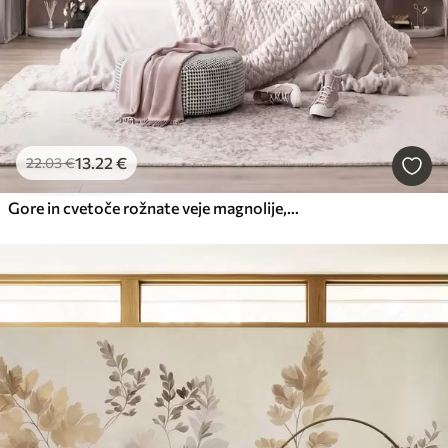
13
.22
€
22
.03
€
Gore in cvetoče rožnate veje magnolije, reliefna pokrajina