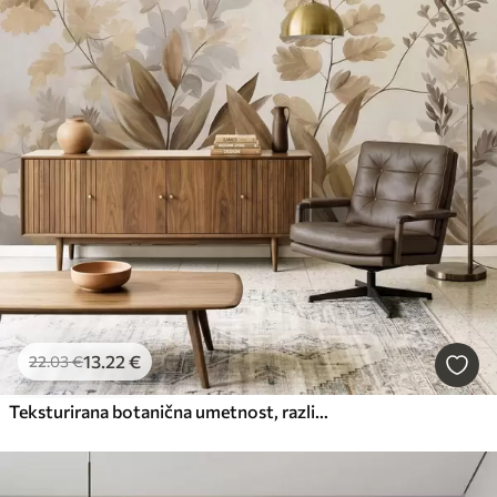
13
.22
€
22
.03
€
Teksturirana botanična umetnost, različne rastline in listi v odtenkih rjave in bež barve