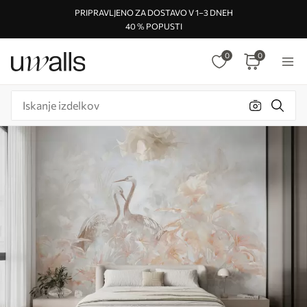
PRIPRAVLJENO ZA DOSTAVO V 1–3 DNEH
40 % POPUSTI
0
0