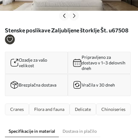
Stenske poslikave Zaljubljene štorklje Št. u67508
Pripravljeno za
Ozadje za vašo
dostavo v 1–3 delovnih
velikost
dneh
Brezplačna dostava
Vračila v 30 dneh
Cranes
Flora and fauna
Delicate
Chinoiseries
Specifikacije in material
Dostava in plačilo