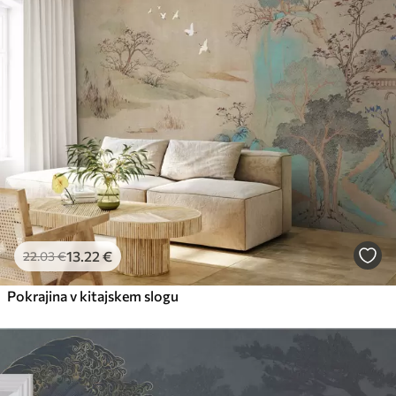
13
.22
€
22
.03
€
Pokrajina v kitajskem slogu