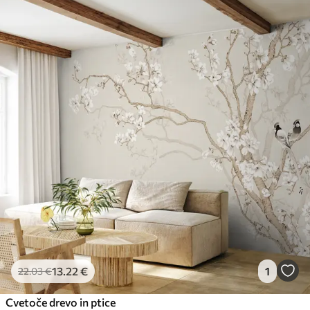
13
.22
€
1
22
.03
€
Cvetoče drevo in ptice