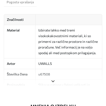
Pogosta vprašanja
Značilnosti
Material
Izbirate lahko med tremi
visokokakovostnimi materiali, ki so
primerni za različne prostore in različne
proračune. Več informacij je na voljo
spodaj ali med postopkom prilagajanja.
Avtor
UWALLS
Številka člena
u67508
Proizvodnja
Slika se natisne v želeni velikosti in
razreže na enake trakove širine do 50
cm.