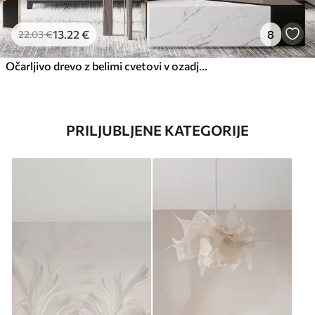
13
.22
€
8
22
.03
€
Očarljivo drevo z belimi cvetovi v ozadju oblakov v zanimivem slogu v nežnih toplih barvah
PRILJUBLJENE KATEGORIJE