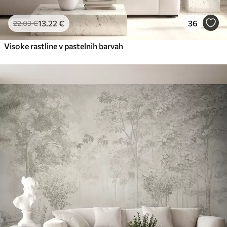
13
.22
€
36
22
.03
€
Visoke rastline v pastelnih barvah