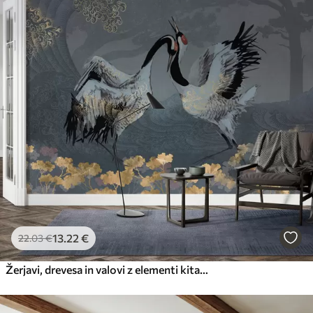
13
.22
€
22
.03
€
Žerjavi, drevesa in valovi z elementi kitajskega sloga