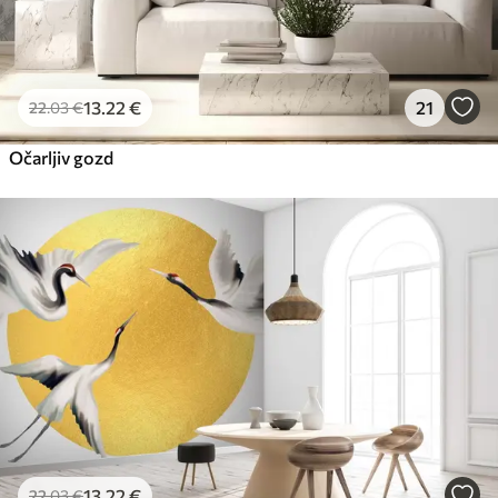
13
.22
€
21
22
.03
€
Očarljiv gozd
13
.22
€
22
.03
€