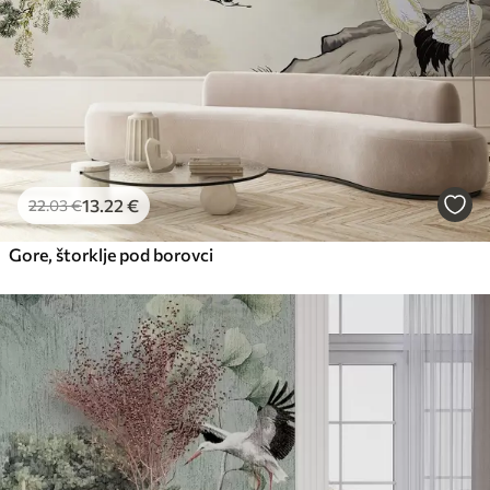
65
.00
39
.00
€
/m²
Peel and Stick
81
.67
49
.00
€
/m²
13
.22
€
22
.03
€
Gore, štorklje pod borovci