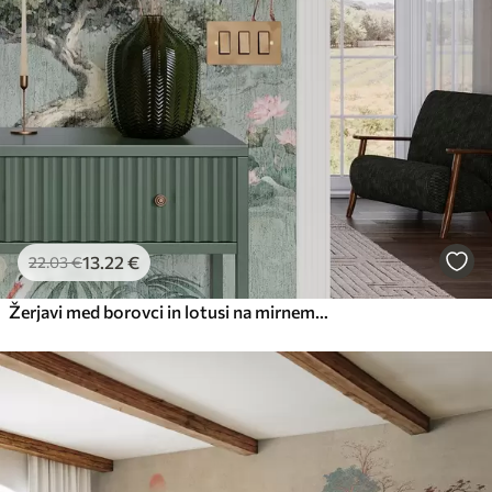
13
.22
€
22
.03
€
Žerjavi med borovci in lotusi na mirnem zelenem ozadju