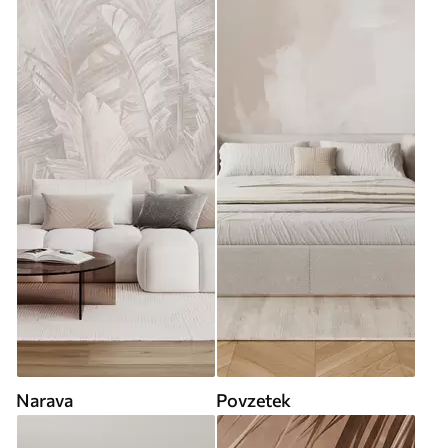
Narava
Povzetek