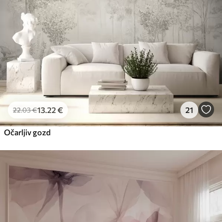
13
.22
€
21
22
.03
€
Očarljiv gozd