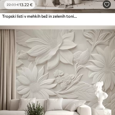
13
.22
€
22
.03
€
Tropski listi v mehkih bež in zelenih tonih z akvarelnim učinkom in nežnimi barvnimi prehodi