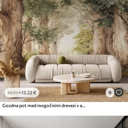
13
.22
€
9
22
.03
€
Gozdna pot med mogočnimi drevesi v akvarelnem slogu