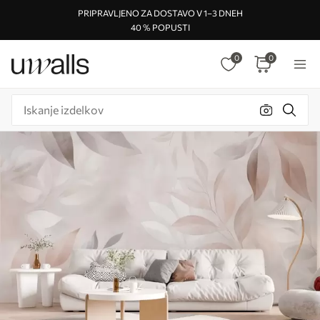
PRIPRAVLJENO ZA DOSTAVO V 1–3 DNEH
40 % POPUSTI
0
0