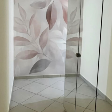
56
.67
34
.00
€
/m²
Premium vinil
65
.00
39
.00
€
/m²
Peel and Stick
81
.67
49
.00
€
/m²