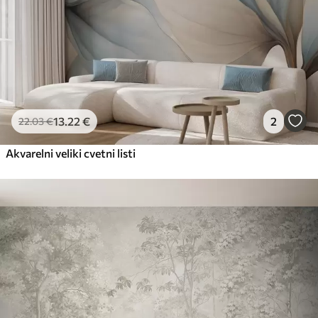
13
.22
€
2
22
.03
€
Akvarelni veliki cvetni listi