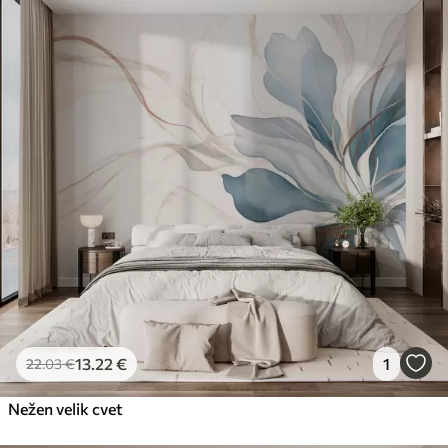
13
.22
€
1
22
.03
€
Nežen velik cvet