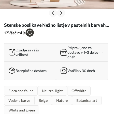
Stenske poslikave Nežno listje v pastelnih barvah
Št. w02770
17
Všeč mi je
Pripravljeno za
Ozadje za vašo
dostavo v 1–3 delovnih
velikost
dneh
Brezplačna dostava
Vračila v 30 dneh
Flora and fauna
Neutral light
Offwhite
Vodene barve
Beige
Nature
Botanical art
White and green