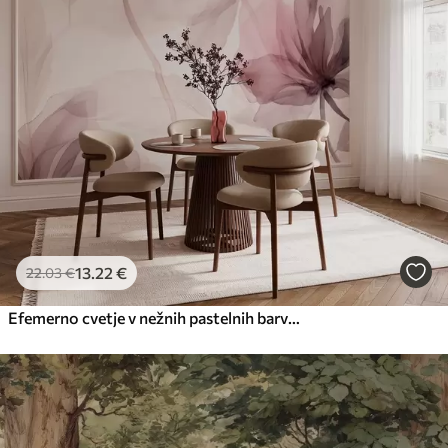
13
.22
€
22
.03
€
Efemerno cvetje v nežnih pastelnih barvah