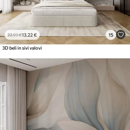
13
.22
€
15
22
.03
€
3D beli in sivi valovi