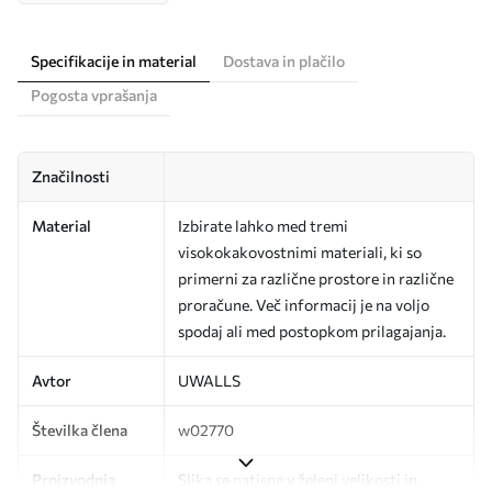
Specifikacije in material
Dostava in plačilo
Pogosta vprašanja
Značilnosti
Material
Izbirate lahko med tremi
visokokakovostnimi materiali, ki so
primerni za različne prostore in različne
proračune. Več informacij je na voljo
spodaj ali med postopkom prilagajanja.
Avtor
UWALLS
Številka člena
w02770
Proizvodnja
Slika se natisne v želeni velikosti in