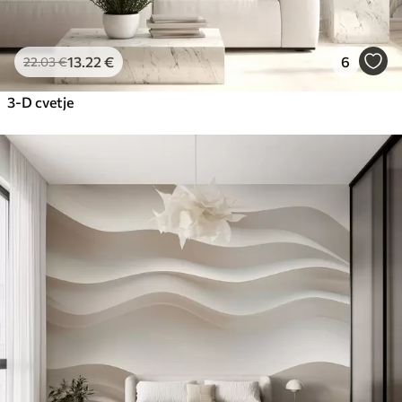
13
.22
€
6
22
.03
€
3-D cvetje