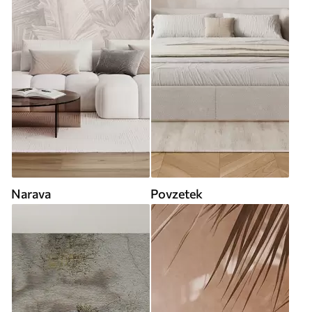
Narava
Povzetek