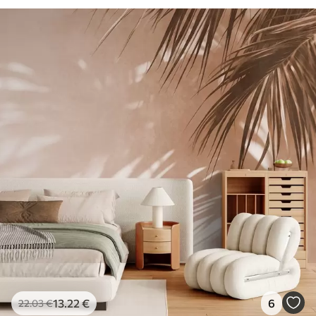
13
.22
€
6
22
.03
€