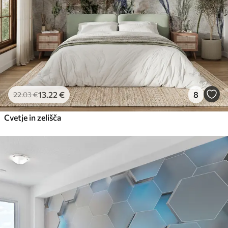
13
.22
€
8
22
.03
€
Cvetje in zelišča