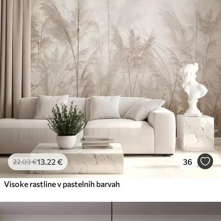
13
.22
€
36
22
.03
€
Visoke rastline v pastelnih barvah