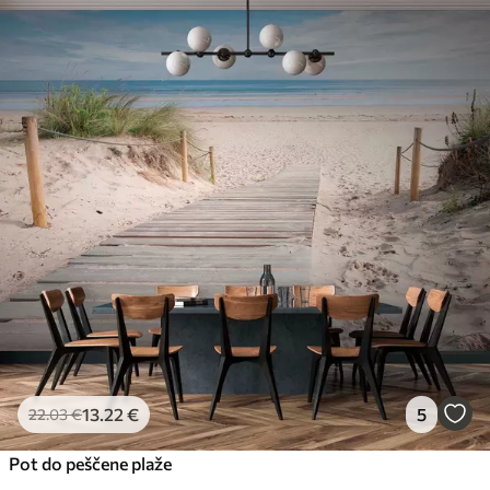
13
.22
€
5
22
.03
€
Pot do peščene plaže