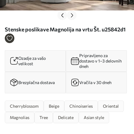
Stenske poslikave Magnolija na vrtu Št. u25842d1
Pripravljeno za
Ozadje za vašo
dostavo v 1–3 delovnih
velikost
dneh
Brezplačna dostava
Vračila v 30 dneh
Cherryblossom
Beige
Chinoiseries
Oriental
Magnolias
Tree
Delicate
Asian style