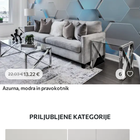
13
.22
€
6
22
.03
€
Azurna, modra in pravokotnik
PRILJUBLJENE KATEGORIJE