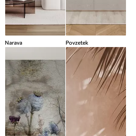
Narava
Povzetek