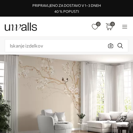
PRIPRAVLJENO ZA DOSTAVO V 1–3 DNEH
40 % POPUSTI
0
0