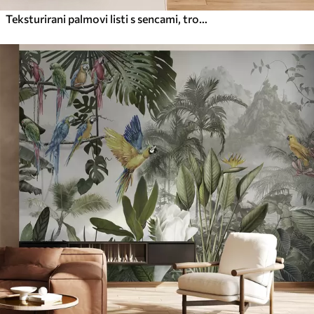
Teksturirani palmovi listi s sencami, tropsko vzdušje, minimalizem