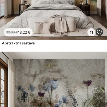
13
.22
€
11
22
.03
€
Abstraktna sestava