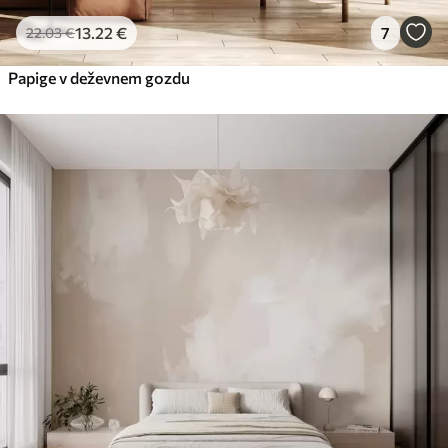
13
.22
€
7
22
.03
€
Papige v deževnem gozdu