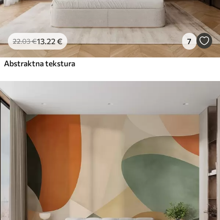
13
.22
€
7
22
.03
€
Abstraktna tekstura