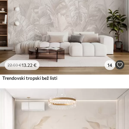
Premium vinil
65
.00
39
.00
€
/m²
Peel and Stick
81
.67
49
.00
€
/m²
13
.22
€
14
22
.03
€
Trendovski tropski bež listi