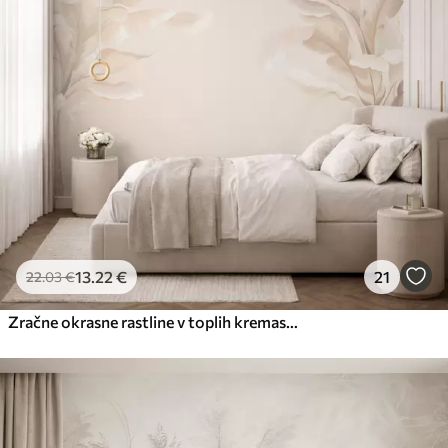
13
.22
€
21
22
.03
€
Zračne okrasne rastline v toplih kremastih odtenkih