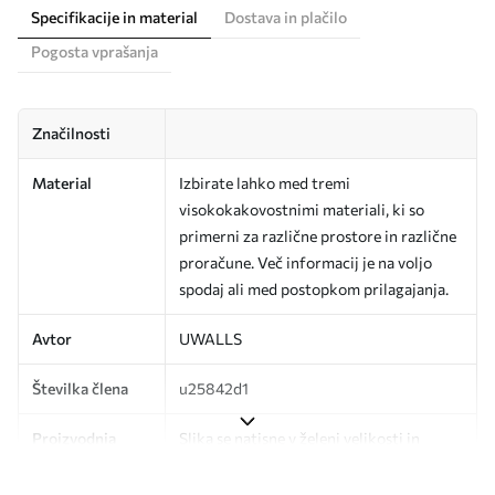
Specifikacije in material
Dostava in plačilo
Pogosta vprašanja
Značilnosti
Material
Izbirate lahko med tremi
visokokakovostnimi materiali, ki so
primerni za različne prostore in različne
proračune. Več informacij je na voljo
spodaj ali med postopkom prilagajanja.
Avtor
UWALLS
Številka člena
u25842d1
Proizvodnja
Slika se natisne v želeni velikosti in
razreže na enake trakove širine do 50
cm.