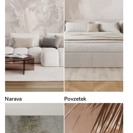
Narava
Povzetek