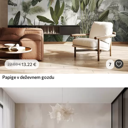
13
.22
€
7
22
.03
€
Papige v deževnem gozdu