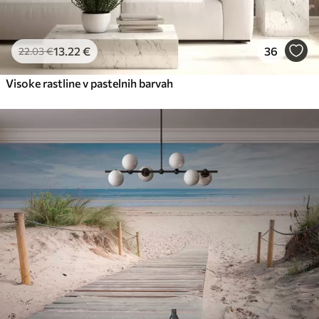
13
.22
€
36
22
.03
€
Visoke rastline v pastelnih barvah