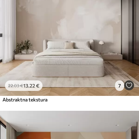
13
.22
€
7
22
.03
€
Abstraktna tekstura