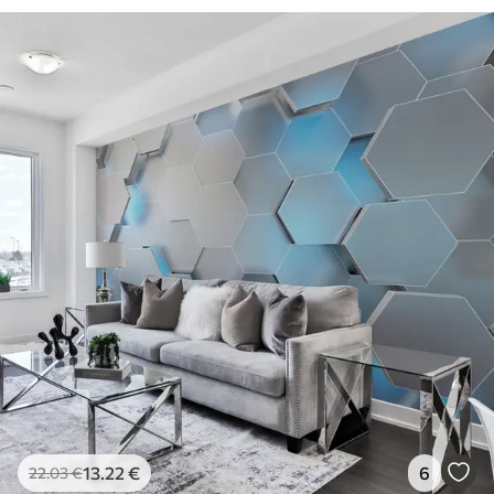
13
.22
€
6
22
.03
€