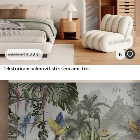
13
.22
€
6
22
.03
€
Teksturirani palmovi listi s sencami, tropsko vzdušje, minimalizem