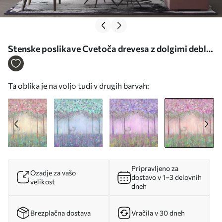
Stenske poslikave Cvetoča drevesa z dolgimi debli,
jelenjad med drevesi Št. u62100v3
Ta oblika je na voljo tudi v drugih barvah:
Pripravljeno za
Ozadje za vašo
dostavo v 1–3 delovnih
velikost
dneh
Brezplačna dostava
Vračila v 30 dneh