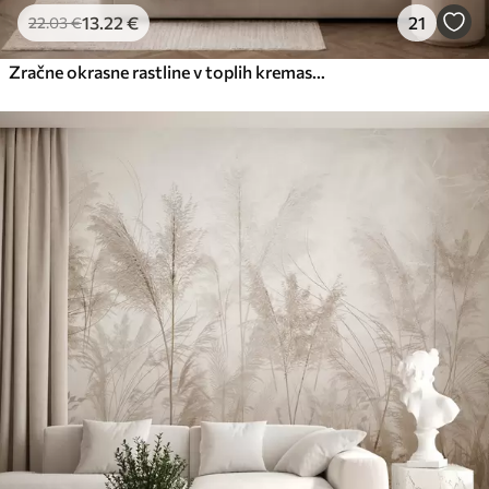
13
.22
€
21
22
.03
€
Zračne okrasne rastline v toplih kremastih odtenkih