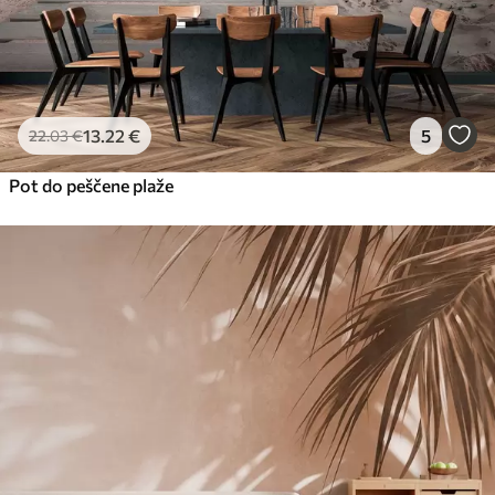
13
.22
€
5
22
.03
€
Pot do peščene plaže