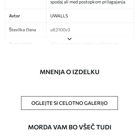
spodaj ali med postopkom prilagajanja.
Avtor
UWALLS
Številka člena
u62100v3
Proizvodnja
Slika se natisne v želeni velikosti in
razreže na enake trakove širine do 50
cm.
MNENJA O IZDELKU
Poleg tega
Dodate lahko lak in/ali lepilo za tapete.
Čiščenje
Ozadje lahko nežno očistite z mehko
gobo. Tapete z lakiranim zaključkom
lahko očistite z vodo.
OGLEJTE SI CELOTNO GALERIJO
Način uporabe
Brezhibna uporaba
MORDA VAM BO VŠEČ TUDI
Razpoložljivi materiali