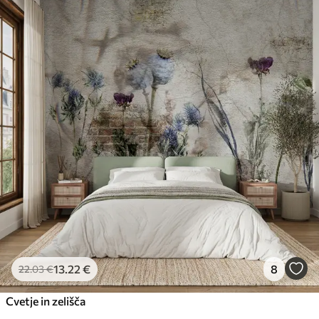
13
.22
€
8
22
.03
€
Cvetje in zelišča