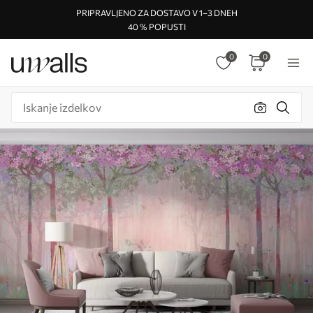
PRIPRAVLJENO ZA DOSTAVO V 1–3 DNEH
40 % POPUSTI
0
0