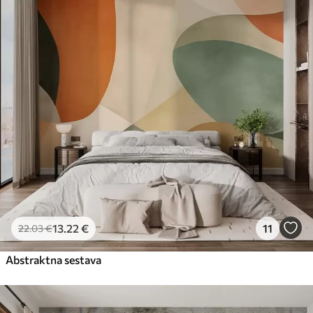
13
.22
€
11
22
.03
€
Abstraktna sestava