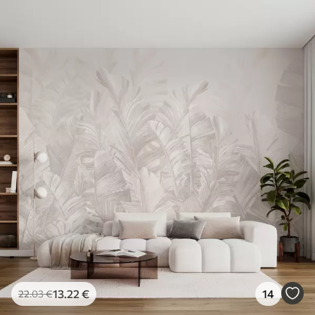
Standard
45
.00
27
.00
€
/m²
Premium
56
.67
34
.00
€
/m²
Premium vinil
65
.00
39
.00
€
/m²
Peel and Stick
81
.67
49
.00
€
/m²
13
.22
€
14
22
.03
€