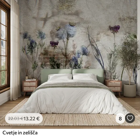
13
.22
€
8
22
.03
€
Cvetje in zelišča