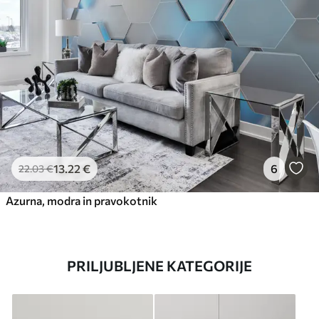
13
.22
€
6
22
.03
€
Azurna, modra in pravokotnik
PRILJUBLJENE KATEGORIJE