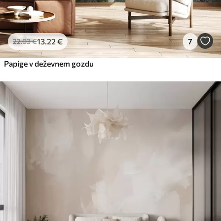
13
.22
€
7
22
.03
€
Papige v deževnem gozdu