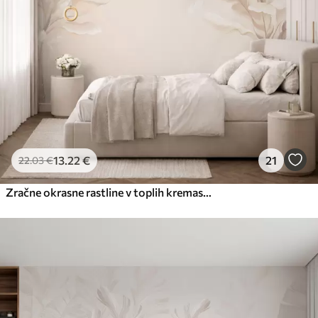
Premium
56
.67
34
.00
€
/m²
Premium vinil
65
.00
39
.00
€
/m²
Peel and Stick
81
.67
49
.00
€
/m²
13
.22
€
21
22
.03
€
Zračne okrasne rastline v toplih kremastih odtenkih