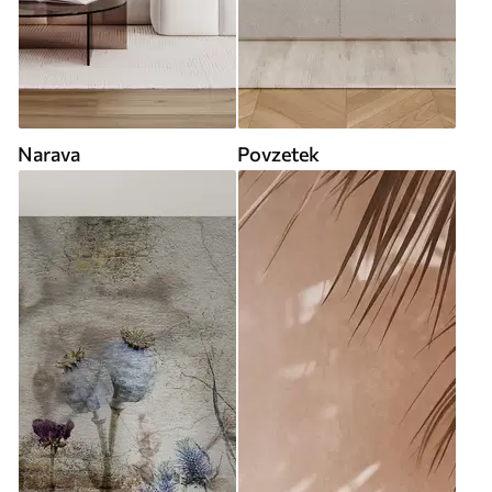
Narava
Povzetek