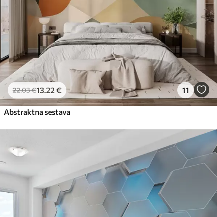
13
.22
€
11
22
.03
€
Abstraktna sestava