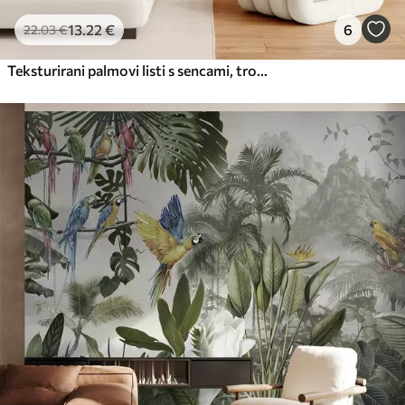
13
.22
€
6
22
.03
€
Teksturirani palmovi listi s sencami, tropsko vzdušje, minimalizem