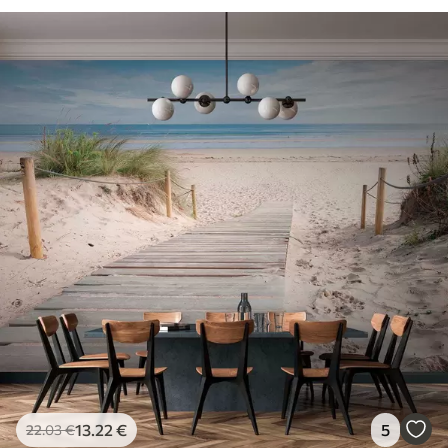
13
.22
€
5
22
.03
€