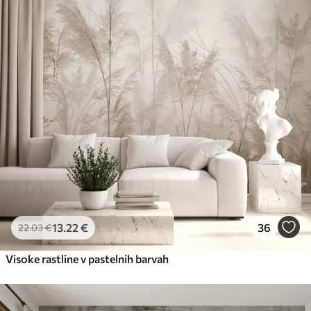
13
.22
€
36
22
.03
€
Visoke rastline v pastelnih barvah