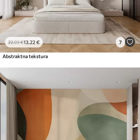
13
.22
€
7
22
.03
€
Abstraktna tekstura