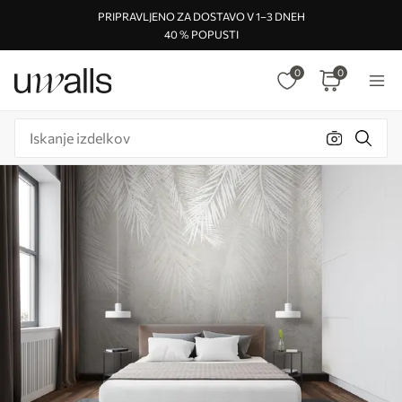
PRIPRAVLJENO ZA DOSTAVO V 1–3 DNEH
40 % POPUSTI
0
0