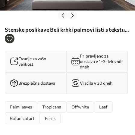
Stenske poslikave Beli krhki palmovi listi s teksturo
grunge Št. u94286d1
Pripravljeno za
Ozadje za vašo
dostavo v 1–3 delovnih
velikost
dneh
Brezplačna dostava
Vračila v 30 dneh
Palm leaves
Tropicana
Offwhite
Leaf
Botanical art
Ferns