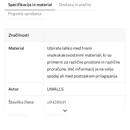
Specifikacije in material
Dostava in plačilo
Pogosta vprašanja
Značilnosti
Material
Izbirate lahko med tremi
visokokakovostnimi materiali, ki so
primerni za različne prostore in različne
proračune. Več informacij je na voljo
spodaj ali med postopkom prilagajanja.
Avtor
UWALLS
Številka člena
u94286d1
Zaključna
Delno mat.
obdelava