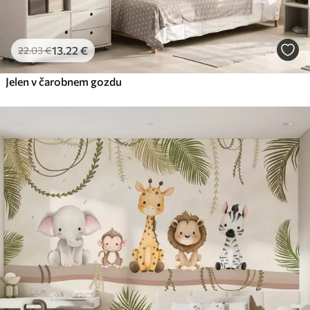
13
.22
€
22
.03
€
Jelen v čarobnem gozdu