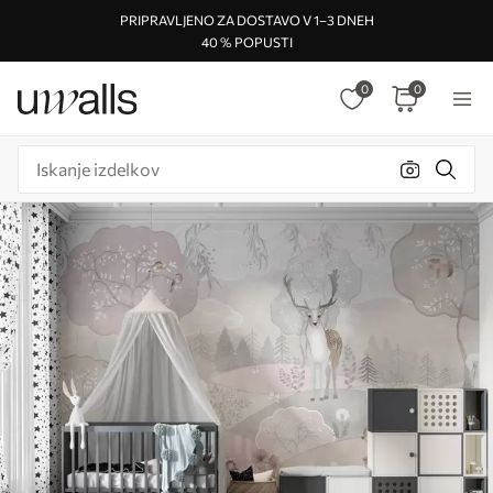
PRIPRAVLJENO ZA DOSTAVO V 1–3 DNEH
40 % POPUSTI
0
0