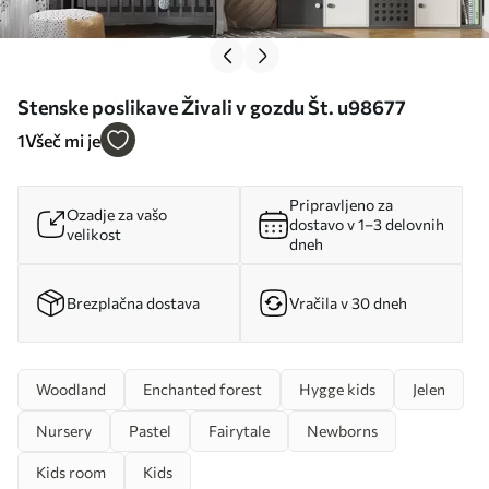
Stenske poslikave Živali v gozdu Št. u98677
1
Všeč mi je
Pripravljeno za
Ozadje za vašo
dostavo v 1–3 delovnih
velikost
dneh
Brezplačna dostava
Vračila v 30 dneh
Woodland
Enchanted forest
Hygge kids
Jelen
Nursery
Pastel
Fairytale
Newborns
Kids room
Kids