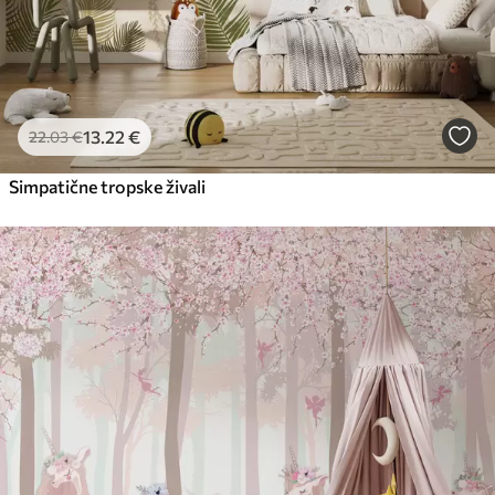
13
.22
€
22
.03
€
Simpatične tropske živali