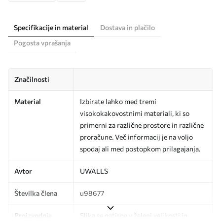
Specifikacije in material
Dostava in plačilo
Pogosta vprašanja
Značilnosti
Material
Izbirate lahko med tremi
visokokakovostnimi materiali, ki so
primerni za različne prostore in različne
proračune. Več informacij je na voljo
spodaj ali med postopkom prilagajanja.
Avtor
UWALLS
Številka člena
u98677
Proizvodnja
Slika se natisne v želeni velikosti in