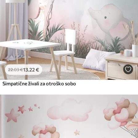
13
.22
€
22
.03
€
Simpatične živali za otroško sobo