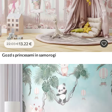
13
.22
€
22
.03
€
Gozd s princesami in samorogi