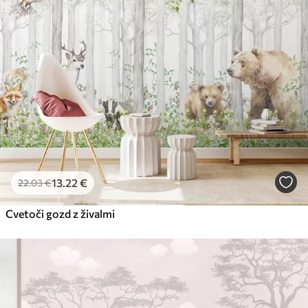
56
.67
34
.00
€
/m²
Premium vinil
65
.00
39
.00
€
/m²
Peel and Stick
81
.67
49
.00
€
/m²
13
.22
€
22
.03
€
Cvetoči gozd z živalmi