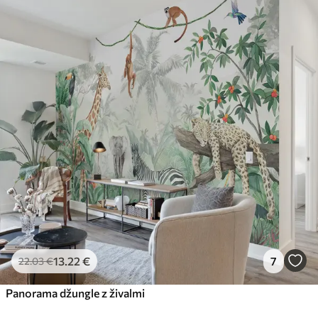
13
.22
€
7
22
.03
€
Panorama džungle z živalmi