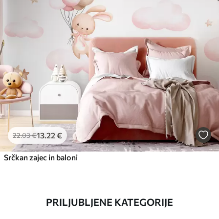
13
.22
€
22
.03
€
Srčkan zajec in baloni
PRILJUBLJENE KATEGORIJE