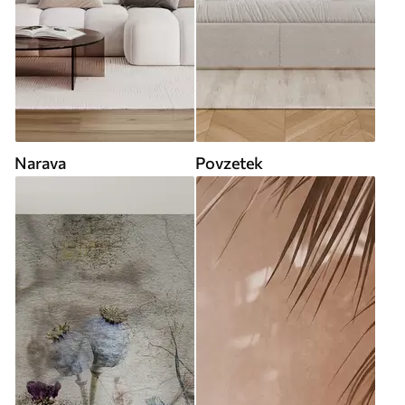
Narava
Povzetek