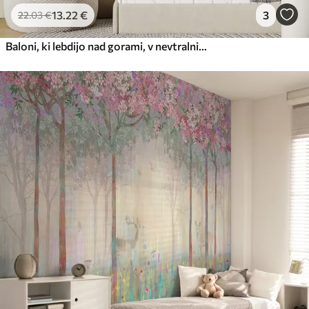
13
.22
€
3
22
.03
€
Baloni, ki lebdijo nad gorami, v nevtralnih, mehkih pastelnih tonih