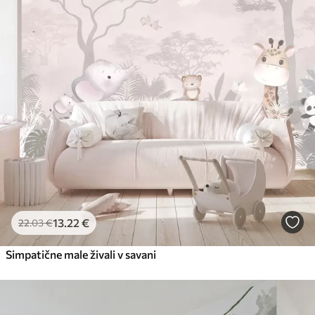
13
.22
€
22
.03
€
Simpatične male živali v savani