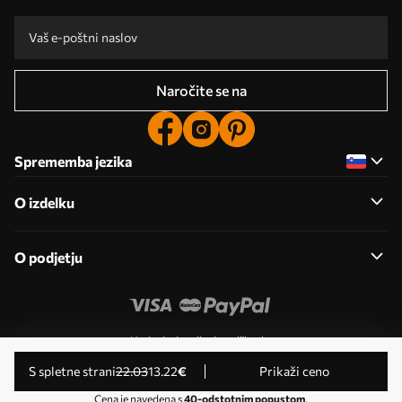
Naročite se na
Sprememba jezika
O izdelku
O podjetju
Urejanje dovoljenj za piškotke
© 2011-2026 Uwalls . Vse pravice pridržane. Upravlja KLW
s spletne strani
22
.03
13
.22
€
Prikaži ceno
Sp. z o.o. ID za DDV: PL9223057591.
Cena je navedena s
40-odstotnim popustom
.