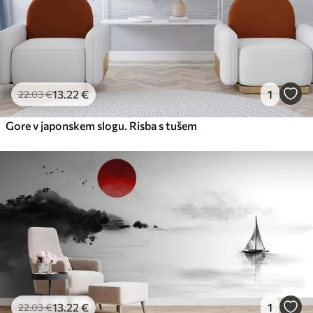
13
.22
€
1
22
.03
€
Gore v japonskem slogu. Risba s tušem
13
.22
€
1
22
.03
€