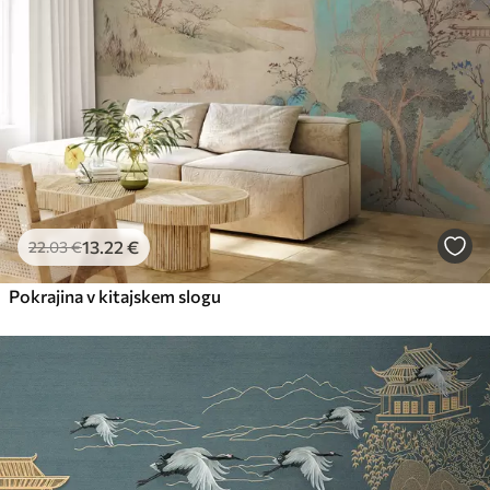
Premium
56
.67
34
.00
€
/m²
Premium vinil
65
.00
39
.00
€
/m²
Peel and Stick
81
.67
49
.00
€
/m²
13
.22
€
22
.03
€
Pokrajina v kitajskem slogu