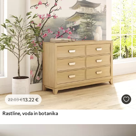
13
.22
€
22
.03
€
Rastline, voda in botanika