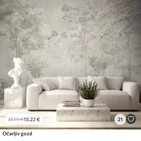
13
.22
€
21
22
.03
€
Očarljiv gozd