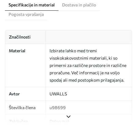
Specifikacije in material
Dostava in plačilo
Pogosta vprašanja
Značilnosti
Material
Izbirate lahko med tremi
visokokakovostnimi materiali, ki so
primerni za različne prostore in različne
proračune. Več informacij je na voljo
spodaj ali med postopkom prilagajanja.
Avtor
UWALLS
Številka člena
u98699
Zaključna
Delno mat.
obdelava