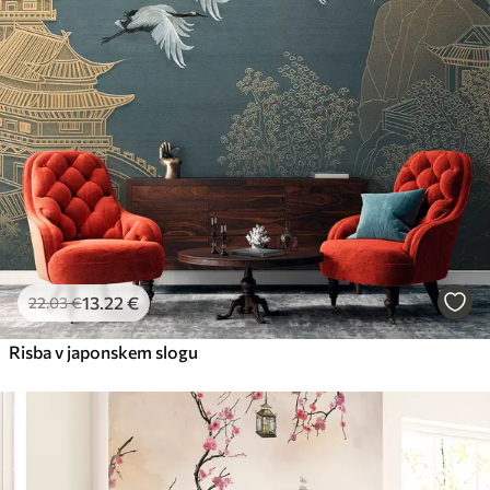
13
.22
€
22
.03
€
Risba v japonskem slogu