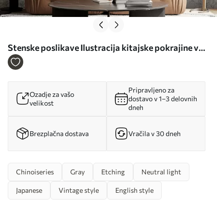
Stenske poslikave Ilustracija kitajske pokrajine v
slogu starega kitajskega slikarstva Št. u98699
Pripravljeno za
Ozadje za vašo
dostavo v 1–3 delovnih
velikost
dneh
Brezplačna dostava
Vračila v 30 dneh
Chinoiseries
Gray
Etching
Neutral light
Japanese
Vintage style
English style