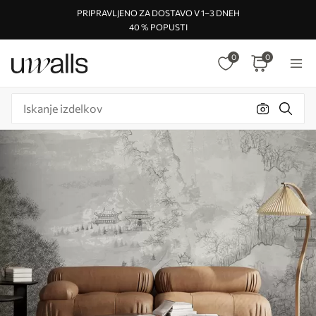
PRIPRAVLJENO ZA DOSTAVO V 1–3 DNEH
40 % POPUSTI
0
0