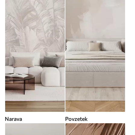
Narava
Povzetek