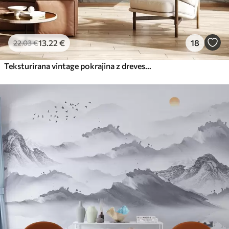
13
.22
€
18
22
.03
€
Teksturirana vintage pokrajina z drevesom v bližini reke in oblačnim nebom, umetnost narave v tonih sepije