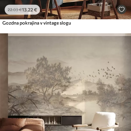
13
.22
€
22
.03
€
Gozdna pokrajina v vintage slogu