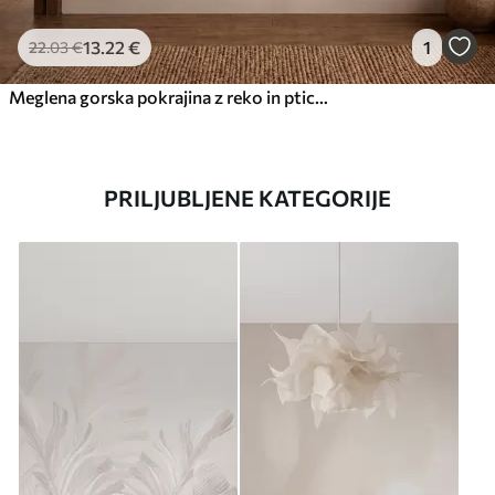
13
.22
€
1
22
.03
€
Meglena gorska pokrajina z reko in pticami
PRILJUBLJENE KATEGORIJE