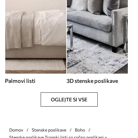
Palmovi listi
3D stenske poslikave
OGLEJTE SI VSE
Domov
Stenske poslikave
Boho
Stenske poslikave Tropski listi so ročno poslikani v