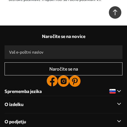
brezšivnem vzorcu Št. u99422
Naročite se na novice
Naročite se na
Sprememba jezika
O izdelku
O podjetju