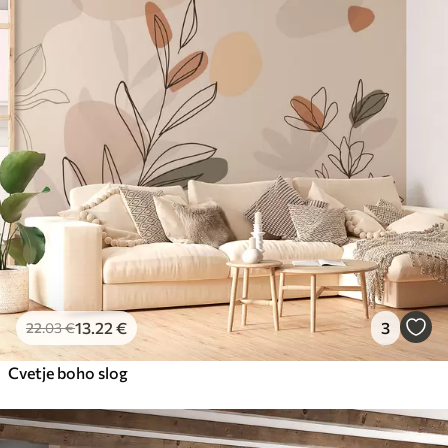
13
.22
€
3
22
.03
€
Cvetje boho slog