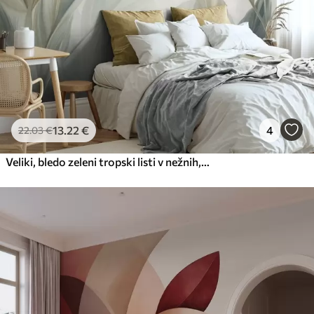
13
.22
€
4
22
.03
€
Veliki, bledo zeleni tropski listi v nežnih, pastelnih barvah, teksturirana umetnina