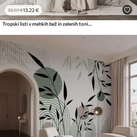
13
.22
€
22
.03
€
Tropski listi v mehkih bež in zelenih tonih z akvarelnim učinkom in nežnimi barvnimi prehodi