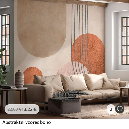
13
.22
€
2
22
.03
€
Abstraktni vzorec boho