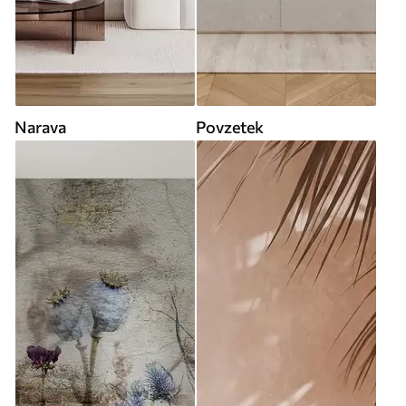
Narava
Povzetek