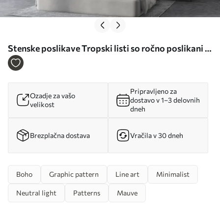
Stenske poslikave Tropski listi so ročno poslikani v
brezšivnem vzorcu Št. u99422
Pripravljeno za
Ozadje za vašo
dostavo v 1–3 delovnih
velikost
dneh
Brezplačna dostava
Vračila v 30 dneh
Boho
Graphic pattern
Line art
Minimalist
Neutral light
Patterns
Mauve