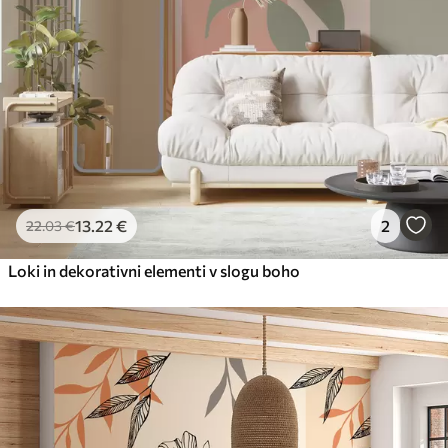
Premium vinil
65
.00
39
.00
€
/m²
Peel and Stick
81
.67
49
.00
€
/m²
13
.22
€
2
22
.03
€
Loki in dekorativni elementi v slogu boho