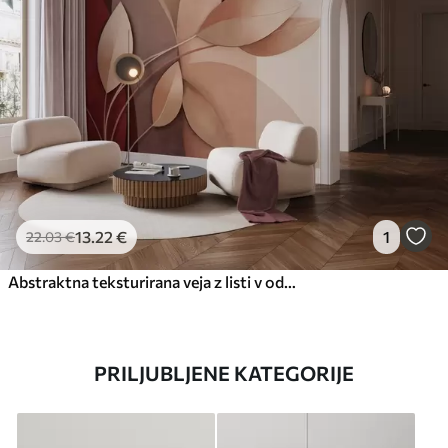
13
.22
€
1
22
.03
€
Abstraktna teksturirana veja z listi v odtenkih rjave, bež in rdeče barve na ozadju abstraktnih oblik
PRILJUBLJENE KATEGORIJE