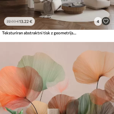
13
.22
€
4
22
.03
€
Teksturiran abstraktni tisk z geometrijskimi oblikami, krogi in loki ter črnimi in zelenimi rastlinami na belem ozadju