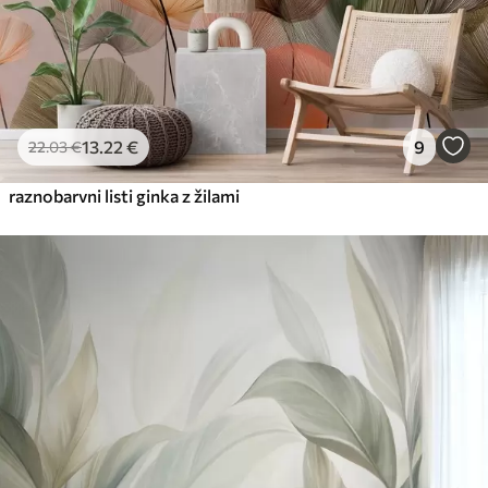
13
.22
€
9
22
.03
€
raznobarvni listi ginka z žilami