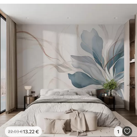
13
.22
€
1
22
.03
€