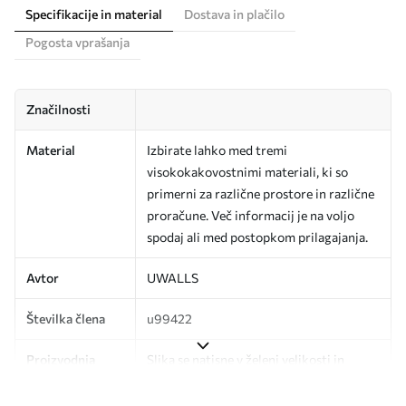
Specifikacije in material
Dostava in plačilo
Pogosta vprašanja
Značilnosti
Material
Izbirate lahko med tremi
visokokakovostnimi materiali, ki so
primerni za različne prostore in različne
proračune. Več informacij je na voljo
spodaj ali med postopkom prilagajanja.
Avtor
UWALLS
Številka člena
u99422
Proizvodnja
Slika se natisne v želeni velikosti in
razreže na enake trakove širine do 50
cm.