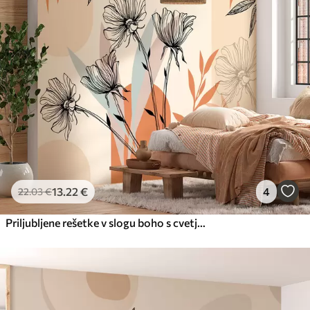
13
.22
€
4
22
.03
€
Priljubljene rešetke v slogu boho s cvetjem