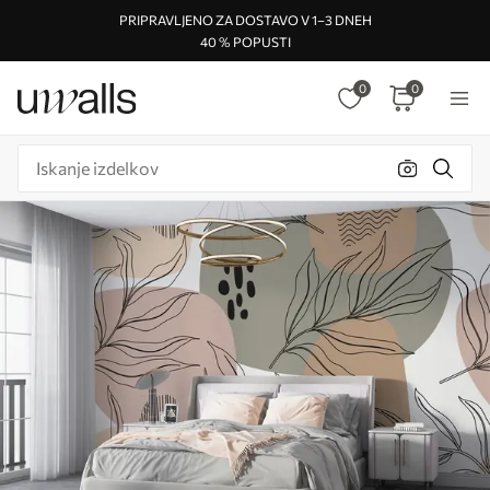
PRIPRAVLJENO ZA DOSTAVO V 1–3 DNEH
40 % POPUSTI
0
0