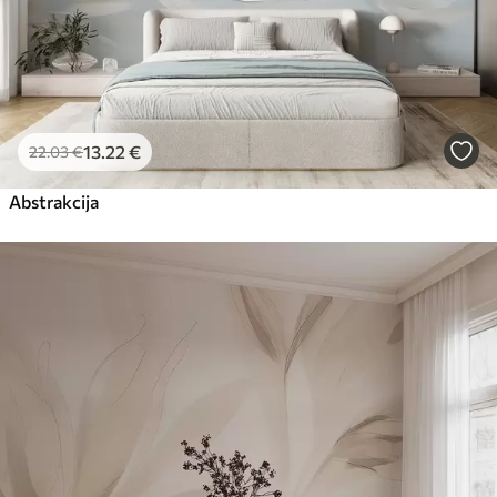
13
.22
€
22
.03
€
Abstrakcija