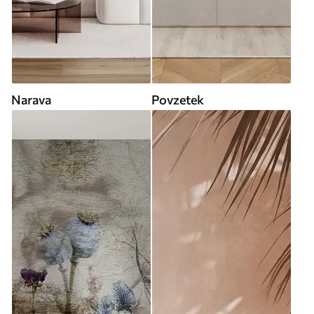
Narava
Povzetek