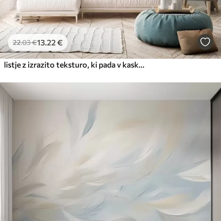
13
.22
€
22
.03
€
listje z izrazito teksturo, ki pada v kaskadah, s cvetovi v odtenkih turkizne in bež barve