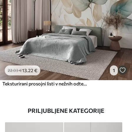
13
.22
€
1
22
.03
€
Teksturirani prosojni listi v nežnih odtenkih bež in turkizne barve, z nežnimi stebli na mehkem, svetlem ozadju
PRILJUBLJENE KATEGORIJE