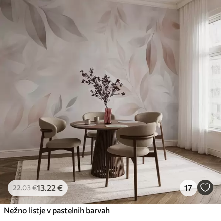
13
.22
€
17
22
.03
€
Nežno listje v pastelnih barvah