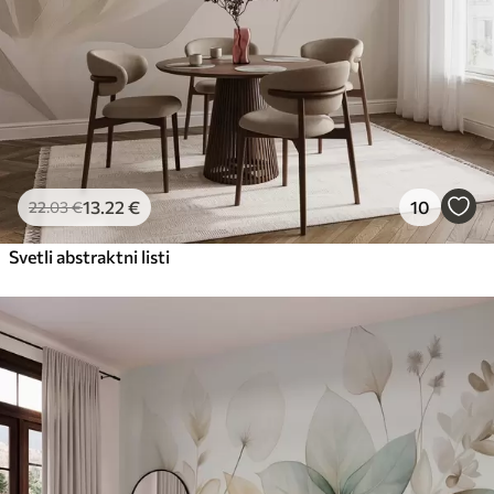
13
.22
€
10
22
.03
€
Svetli abstraktni listi