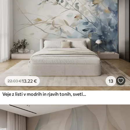
13
.22
€
13
22
.03
€
Veje z listi v modrih in rjavih tonih, svetlo ozadje, mehko in občutljivo, akvarelni slog