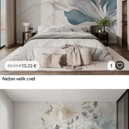
Premium vinil
65
.00
39
.00
€
/m²
Peel and Stick
81
.67
49
.00
€
/m²
13
.22
€
1
22
.03
€
Nežen velik cvet