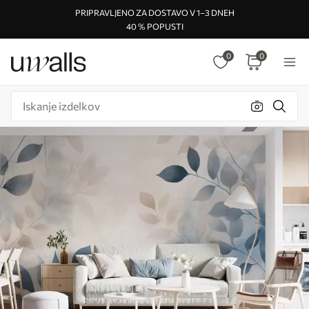
PRIPRAVLJENO ZA DOSTAVO V 1–3 DNEH
40 % POPUSTI
0
0