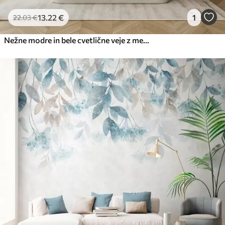
13
.22
€
1
22
.03
€
Nežne modre in bele cvetlične veje z mehkim, zamegljenim akvarelnim ozadjem