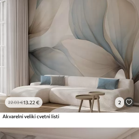
13
.22
€
2
22
.03
€
Akvarelni veliki cvetni listi