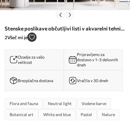
Stenske poslikave občutljivi listi v akvarelni tehniki
Št. w02453
2
Všeč mi je
Pripravljeno za
Ozadje za vašo
dostavo v 1–3 delovnih
velikost
dneh
Brezplačna dostava
Vračila v 30 dneh
Flora and fauna
Neutral light
Vodene barve
Botanical art
White and blue
Pastel
Nature