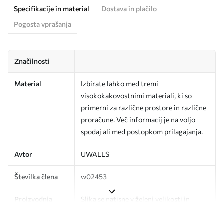
Specifikacije in material
Dostava in plačilo
Pogosta vprašanja
Značilnosti
Material
Izbirate lahko med tremi
visokokakovostnimi materiali, ki so
primerni za različne prostore in različne
proračune. Več informacij je na voljo
spodaj ali med postopkom prilagajanja.
Avtor
UWALLS
Številka člena
w02453
Proizvodnja
Slika se natisne v želeni velikosti in
razreže na enake trakove širine do 50
cm.