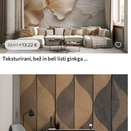
13
.22
€
22
.03
€
Teksturirani, bež in beli listi ginkga z nežnim organskim potiskom