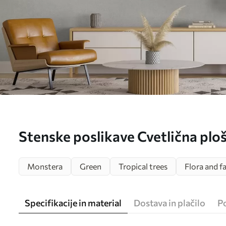
Stenske poslikave Cvetlična plošč
mahom in lesenim ozadjem Št. 
Monstera
Green
Tropical trees
Flora and f
Specifikacije in material
Dostava in plačilo
P