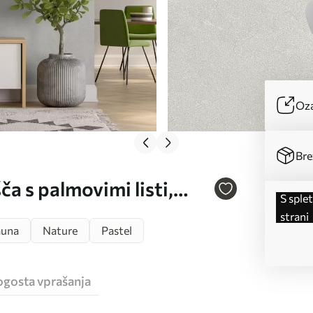
Oza
Bre
a s palmovimi listi,
s spletne
w02717
strani
auna
Nature
Pastel
ogosta vprašanja