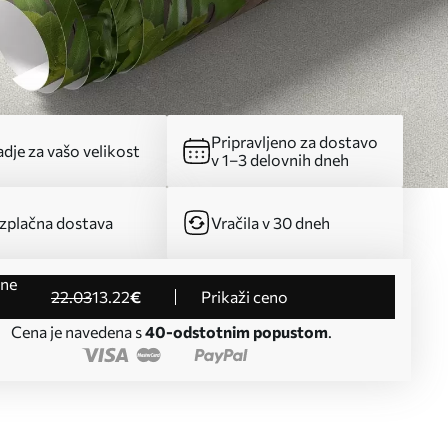
Pripravljeno za dostavo
dje za vašo velikost
v 1–3 delovnih dneh
zplačna dostava
Vračila v 30 dneh
22
.03
13
.22
€
Prikaži ceno
Cena je navedena s
40-odstotnim popustom
.