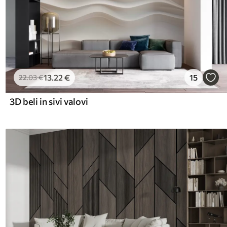
13
.22
€
15
22
.03
€
3D beli in sivi valovi