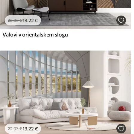
13
.22
€
22
.03
€
Valovi v orientalskem slogu
13
.22
€
22
.03
€