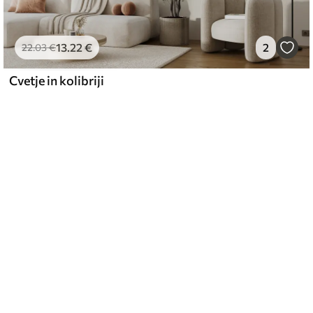
13
.22
€
2
22
.03
€
Cvetje in kolibriji