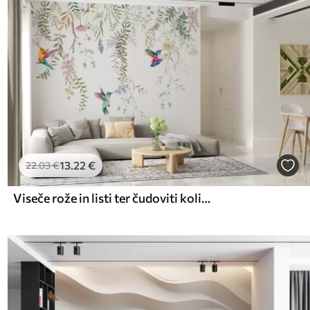
13
.22
€
22
.03
€
Viseče rože in listi ter čudoviti kolibriji