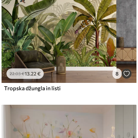
emium
67
34
.00
€
/m²
13
.22
€
8
l and Stick
22
.03
€
67
49
.00
€
/m²
Tropska džungla in listi