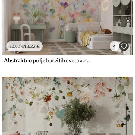
13
.22
€
4
22
.03
€
Abstraktno polje barvitih cvetov z dolgimi stebli in zelenimi listi, teksturirano, pastelne, svetle barve