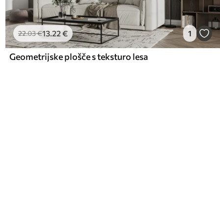
13
.22
€
1
22
.03
€
Geometrijske plošče s teksturo lesa