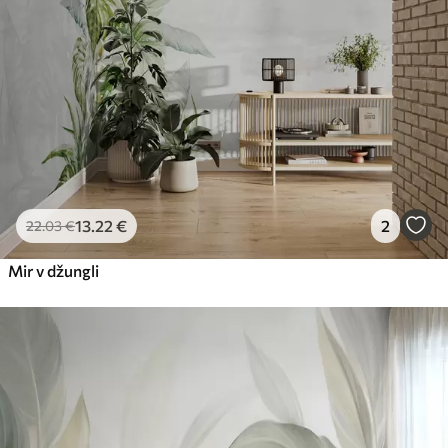
13
.22
€
2
22
.03
€
Mir v džungli