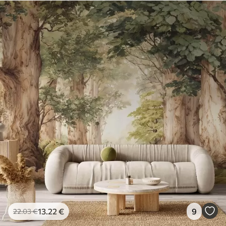
13
.22
€
9
22
.03
€