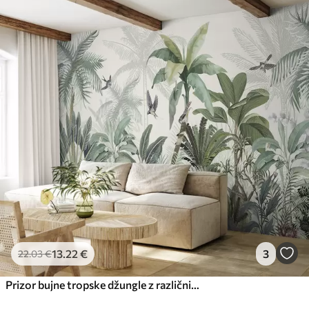
13
.22
€
3
22
.03
€
Prizor bujne tropske džungle z različnimi palmami, velikimi listi in pisanimi cvetovi v ospredju