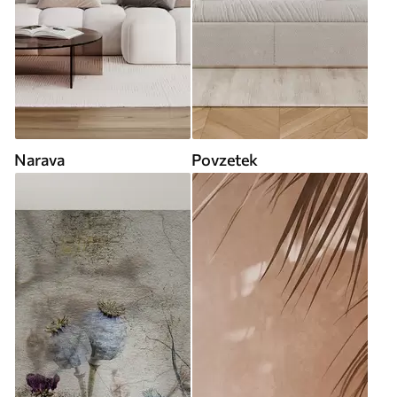
Narava
Povzetek