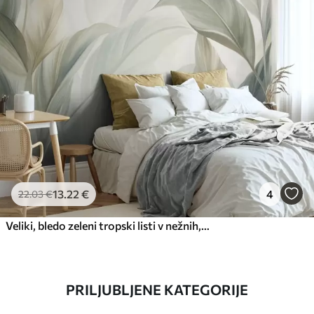
13
.22
€
4
22
.03
€
Veliki, bledo zeleni tropski listi v nežnih, pastelnih barvah, teksturirana umetnina
PRILJUBLJENE KATEGORIJE