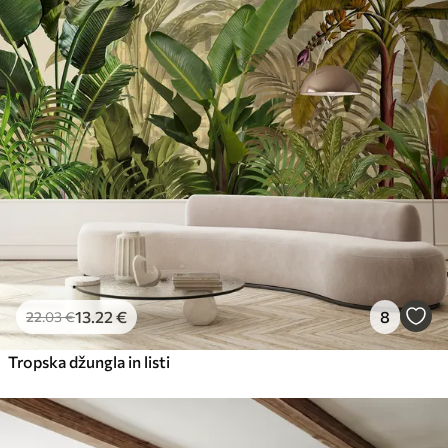
13
.22
€
8
22
.03
€
Tropska džungla in listi