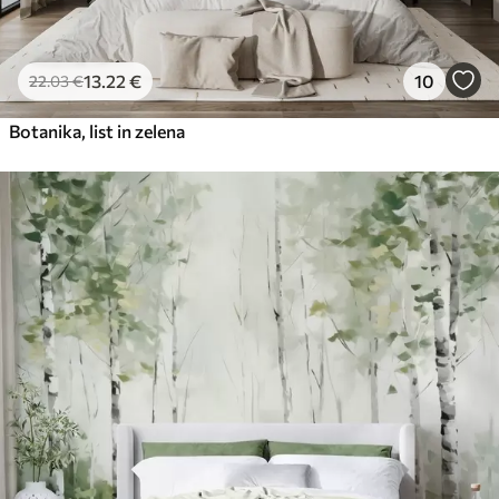
13
.22
€
10
22
.03
€
Botanika, list in zelena