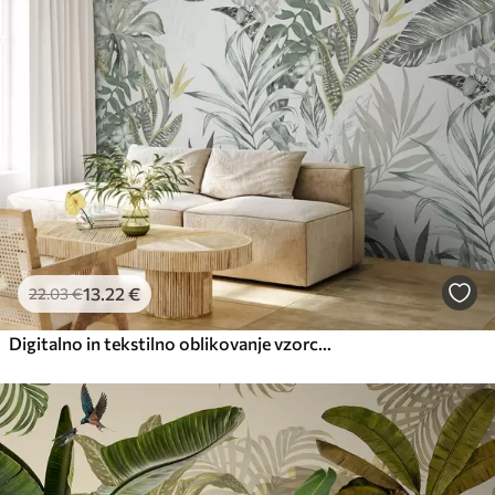
56
.67
34
.00
€
/m²
Premium vinil
65
.00
39
.00
€
/m²
Peel and Stick
81
.67
49
.00
€
/m²
13
.22
€
22
.03
€
Digitalno in tekstilno oblikovanje vzorcev