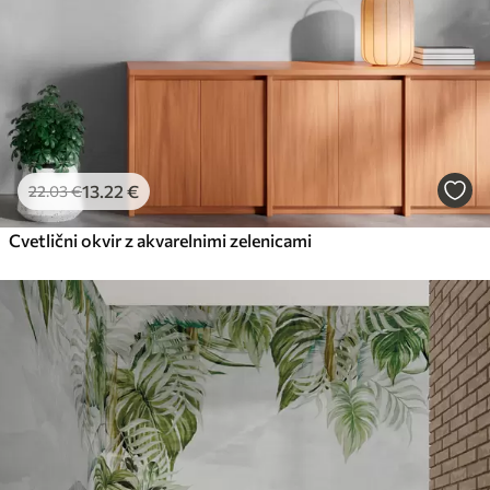
13
.22
€
22
.03
€
Cvetlični okvir z akvarelnimi zelenicami