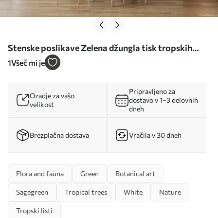
Stenske poslikave Zelena džungla tisk tropskih
rastlin in listov na belem ozadju Št. w08823
1
Všeč mi je
Pripravljeno za
Ozadje za vašo
dostavo v 1–3 delovnih
velikost
dneh
Brezplačna dostava
Vračila v 30 dneh
Flora and fauna
Green
Botanical art
Sagegreen
Tropical trees
White
Nature
Tropski listi