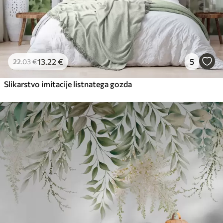
13
.22
€
5
22
.03
€
Slikarstvo imitacije listnatega gozda