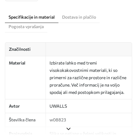
Specifikacije in material
Dostava in plačilo
Pogosta vprašanja
Značilnosti
Material
Izbirate lahko med tremi
visokokakovostnimi materiali, ki so
primerni za različne prostore in različne
proračune. Več informacij je na voljo
spodaj ali med postopkom prilagajanja.
Avtor
UWALLS
Številka člena
w08823
Proizvodnja
Slika se natisne v želeni velikosti in