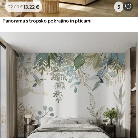
13
.22
€
5
22
.03
€
Panorama s tropsko pokrajino in pticami