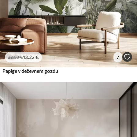
13
.22
€
7
22
.03
€
Papige v deževnem gozdu