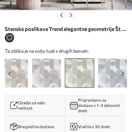
Stenske poslikave Trend elegantne geometrije Št.
w03058v2
Ta oblika je na voljo tudi v drugih barvah:
Pripravljeno za
Ozadje za vašo
dostavo v 1–3 delovnih
velikost
dneh
Brezplačna dostava
Vračila v 30 dneh