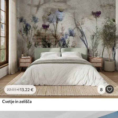
13
.22
€
8
22
.03
€
Cvetje in zelišča