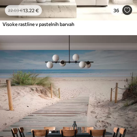
13
.22
€
36
22
.03
€
Visoke rastline v pastelnih barvah