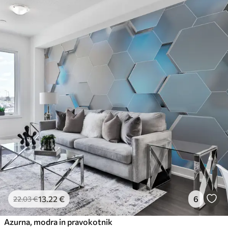
13
.22
€
6
22
.03
€
Azurna, modra in pravokotnik