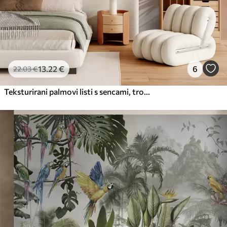
13
.22
€
6
22
.03
€
Teksturirani palmovi listi s sencami, tropsko vzdušje, minimalizem