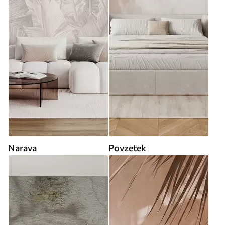
Narava
Povzetek