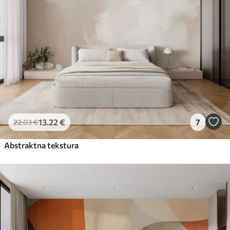
13
.22
€
7
22
.03
€
Abstraktna tekstura