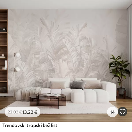
Standard
45
.00
27
.00
€
/m²
Premium
56
.67
34
.00
€
/m²
Premium vinil
65
.00
39
.00
€
/m²
Peel and Stick
81
.67
49
.00
€
/m²
13
.22
€
14
22
.03
€
Trendovski tropski bež listi