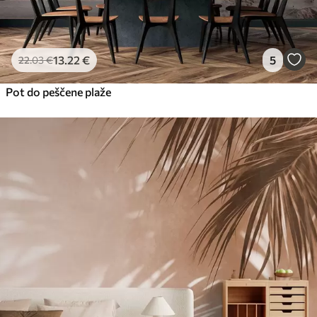
13
.22
€
5
22
.03
€
Pot do peščene plaže