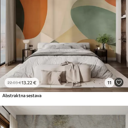
13
.22
€
11
22
.03
€
Abstraktna sestava