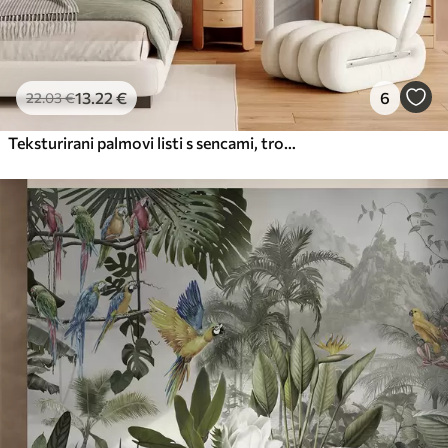
13
.22
€
6
22
.03
€
Teksturirani palmovi listi s sencami, tropsko vzdušje, minimalizem