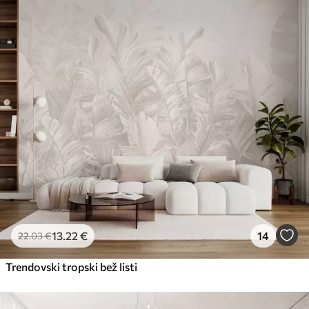
Premium
56
.67
34
.00
€
/m²
Premium vinil
65
.00
39
.00
€
/m²
Peel and Stick
81
.67
49
.00
€
/m²
13
.22
€
14
22
.03
€
Trendovski tropski bež listi