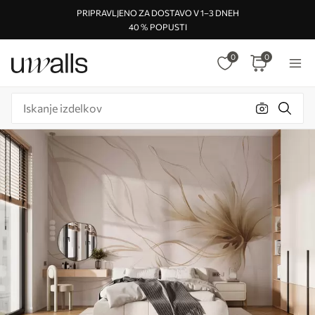
PRIPRAVLJENO ZA DOSTAVO V 1–3 DNEH
40 % POPUSTI
0
0