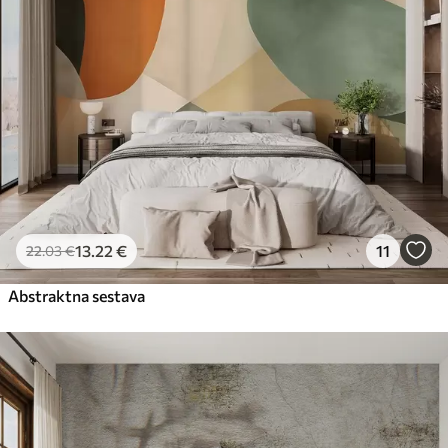
13
.22
€
11
22
.03
€
Abstraktna sestava