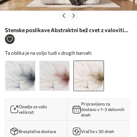
Stenske poslikave Abstraktni bež cvet z valovitimi
linijami v slogu Fluid Art Št. w05428v2
Ta oblika je na voljo tudi v drugih barvah:
Pripravljeno za
Ozadje za vašo
dostavo v 1–3 delovnih
velikost
dneh
Brezplačna dostava
Vračila v 30 dneh