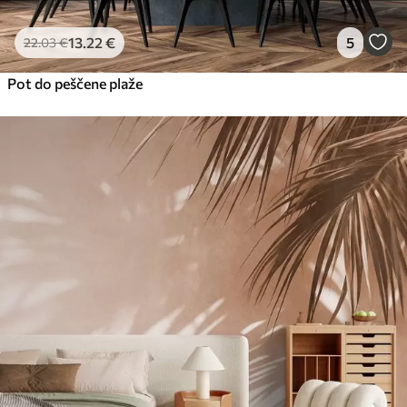
13
.22
€
5
22
.03
€
Pot do peščene plaže