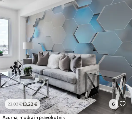
13
.22
€
6
22
.03
€
Azurna, modra in pravokotnik