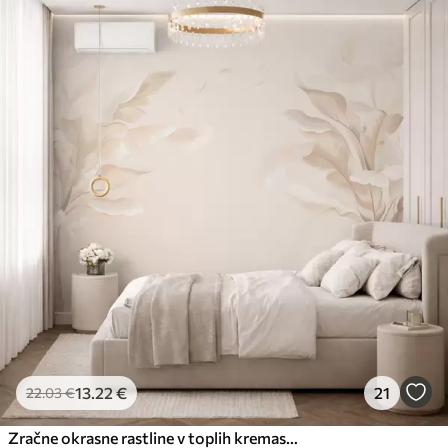
13
.22
€
21
22
.03
€
Zračne okrasne rastline v toplih kremastih odtenkih