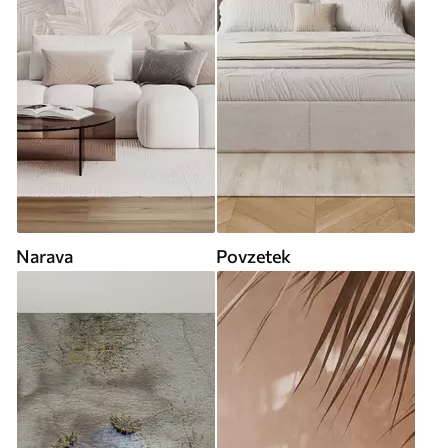
Narava
Povzetek