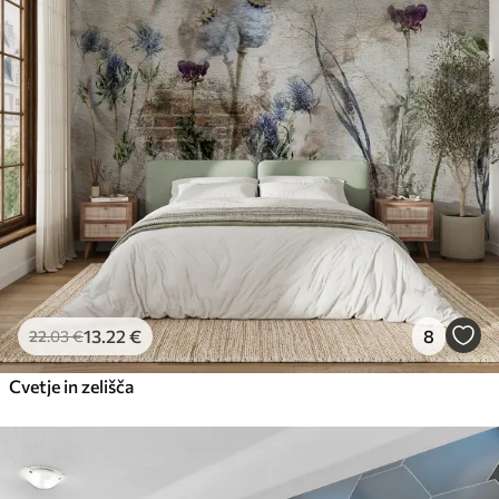
13
.22
€
8
22
.03
€
Cvetje in zelišča