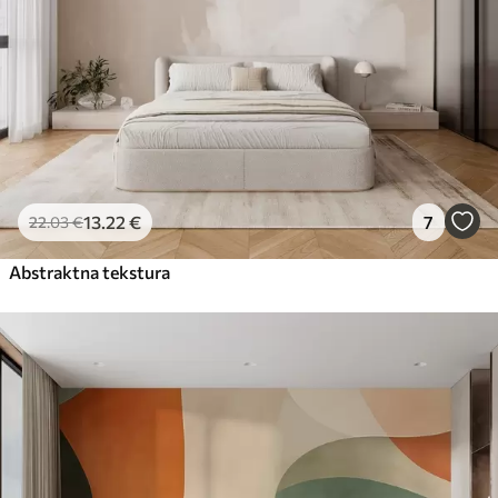
13
.22
€
7
22
.03
€
Abstraktna tekstura