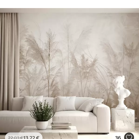
13
.22
€
36
22
.03
€