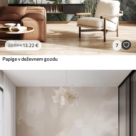
13
.22
€
7
22
.03
€
Papige v deževnem gozdu