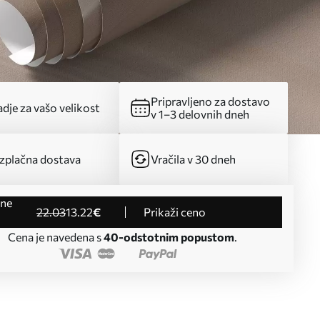
Pripravljeno za dostavo
dje za vašo velikost
v 1–3 delovnih dneh
zplačna dostava
Vračila v 30 dneh
22
.03
13
.22
€
Prikaži ceno
Cena je navedena s
40-odstotnim popustom
.