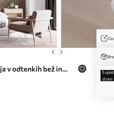
Oza
Bre
a v odtenkih bež in
s spletne
strani