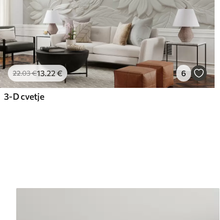
13
.22
€
6
22
.03
€
3-D cvetje