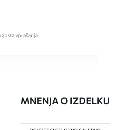
ogosta vprašanja
sokokakovostnimi materiali, ki so primerni za
 proračune. Več informacij je na voljo spodaj ali
a.
MNENJA O IZDELKU