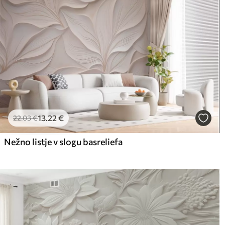
13
.22
€
22
.03
€
Nežno listje v slogu basreliefa