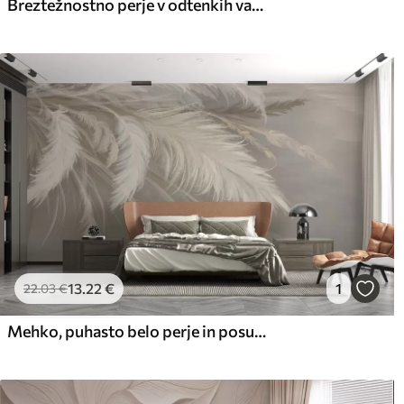
Breztežnostno perje v odtenkih vanilijeve kreme
13
.22
€
1
22
.03
€
Mehko, puhasto belo perje in posušeno cvetje na nevtralnem pastelno bež ozadju