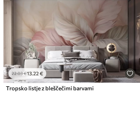
13
.22
€
22
.03
€
Tropsko listje z bleščečimi barvami