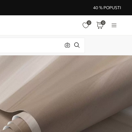
40 % POPUSTI
0
0