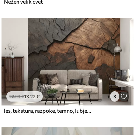
Nežen velik cvet
13
.22
€
3
22
.03
€
les, tekstura, razpoke, temno, lubje, površina