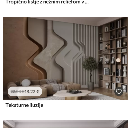
Tropično listje z nežnim reliefom v toplih bež odtenkih
13
.22
€
22
.03
€
Teksturne iluzije