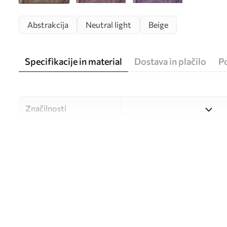
Abstrakcija
Neutral light
Beige
Specifikacije in material
Dostava in plačilo
P
Značilnosti
Material
Izbirate lahko med tremi vi
različne prostore in različne
med postopkom prilagajanj
Avtor
UWALLS
Številka člena
w05658