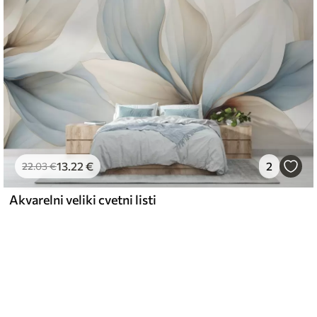
13
.22
€
2
22
.03
€
Akvarelni veliki cvetni listi