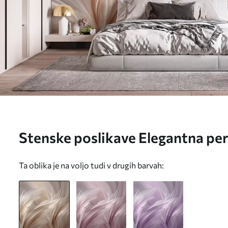
Stenske poslikave Elegantna perj
rjave barve Št. w05658
Ta oblika je na voljo tudi v drugih barvah: