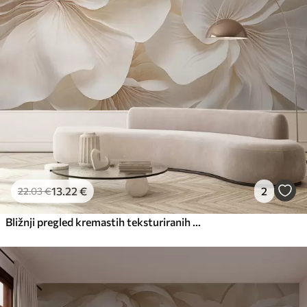
13
.22
€
2
22
.03
€
Bližnji pregled kremastih teksturiranih cvetov z nežnimi, tekočimi cvetnimi lističi, ki ustvarjajo mehak, eleganten in teksturiran cvetlični aranžma