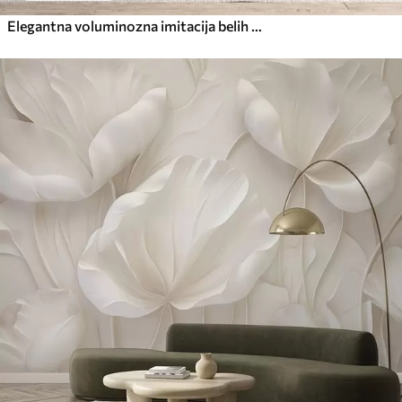
Elegantna voluminozna imitacija belih pivonik z mehkimi cvetnimi lističi in pastelno rumenimi središči na svetlem ozadju