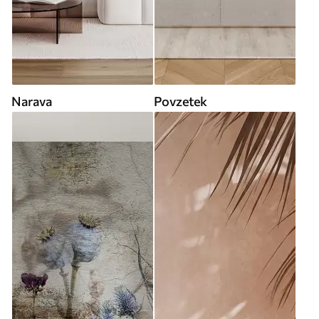
Narava
Povzetek