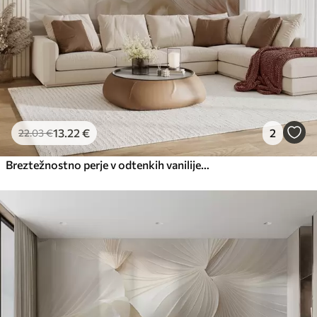
13
.22
€
2
22
.03
€
Breztežnostno perje v odtenkih vanilijeve kreme