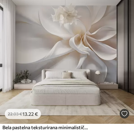
13
.22
€
22
.03
€
Bela pastelna teksturirana minimalistična roža z mehkimi cvetnimi listi, lahka in zračna, na belem ozadju