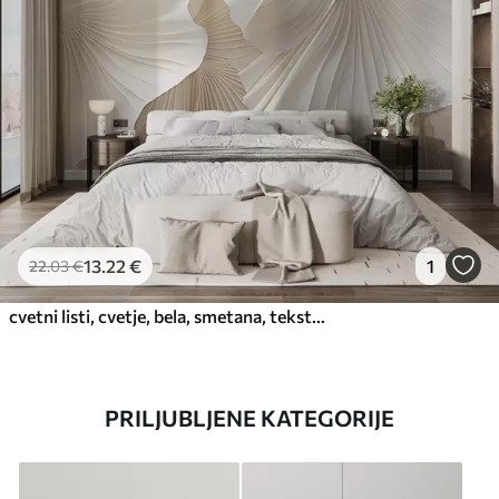
13
.22
€
1
22
.03
€
cvetni listi, cvetje, bela, smetana, tekstura, nežnost, dekorativno
PRILJUBLJENE KATEGORIJE