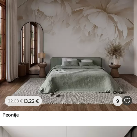
13
.22
€
9
22
.03
€
Peonije