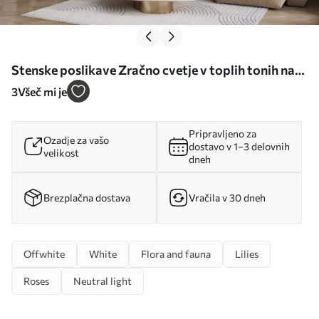
Stenske poslikave Zračno cvetje v toplih tonih na
ozadju potez listov Št. w08562
3
Všeč mi je
Pripravljeno za
Ozadje za vašo
dostavo v 1–3 delovnih
velikost
dneh
Brezplačna dostava
Vračila v 30 dneh
Offwhite
White
Flora and fauna
Lilies
Roses
Neutral light