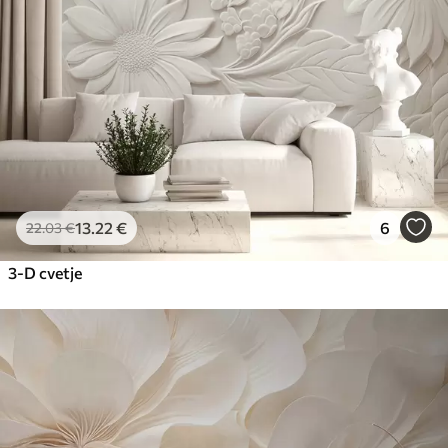
Premium vinil
65
.00
39
.00
€
/m²
Peel and Stick
81
.67
49
.00
€
/m²
13
.22
€
6
22
.03
€
3-D cvetje