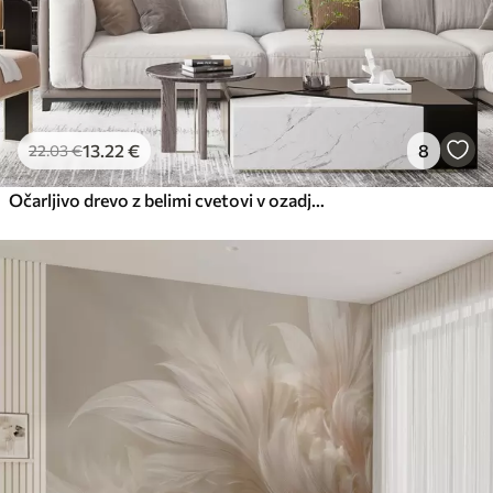
13
.22
€
8
22
.03
€
Očarljivo drevo z belimi cvetovi v ozadju oblakov v zanimivem slogu v nežnih toplih barvah