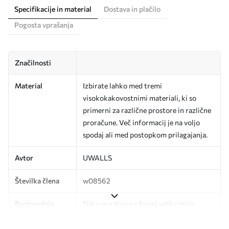
Specifikacije in material
Dostava in plačilo
Pogosta vprašanja
Značilnosti
Material
Izbirate lahko med tremi
visokokakovostnimi materiali, ki so
primerni za različne prostore in različne
proračune. Več informacij je na voljo
spodaj ali med postopkom prilagajanja.
Avtor
UWALLS
Številka člena
w08562
Proizvodnja
Slika se natisne v želeni velikosti in
razreže na enake trakove širine do 50
cm.