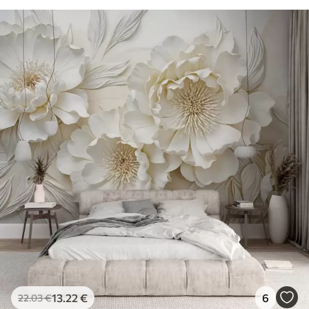
13
.22
€
6
22
.03
€