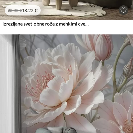
13
.22
€
22
.03
€
Izrezljane svetlobne rože z mehkimi cvetnimi listi