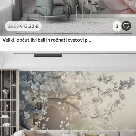
13
.22
€
3
22
.03
€
Veliki, občutljivi beli in rožnati cvetovi pivonke z mehkimi, puhastimi cvetnimi listi na zamegljenem sivem ozadju