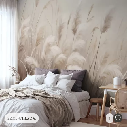
13
.22
€
1
22
.03
€