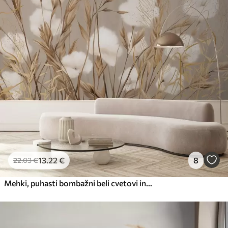
13
.22
€
8
22
.03
€
Mehki, puhasti bombažni beli cvetovi in visoke oranžne trave s kolčki na ozadju v bež barvi z utišano teksturo