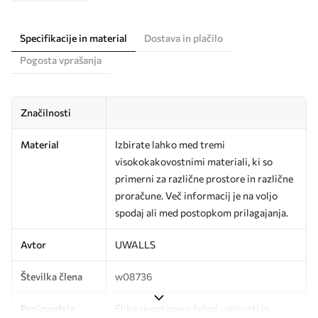
Specifikacije in material
Dostava in plačilo
Pogosta vprašanja
Značilnosti
Material
Izbirate lahko med tremi
visokokakovostnimi materiali, ki so
primerni za različne prostore in različne
proračune. Več informacij je na voljo
spodaj ali med postopkom prilagajanja.
Avtor
UWALLS
Številka člena
w08736
Proizvodnja
Slika se natisne v želeni velikosti in