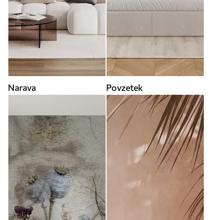
Narava
Povzetek