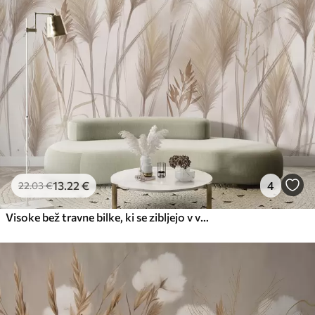
56
.67
34
.00
€
/m²
Premium vinil
65
.00
39
.00
€
/m²
Peel and Stick
81
.67
49
.00
€
/m²
13
.22
€
4
22
.03
€
Visoke bež travne bilke, ki se zibljejo v vetru, na mehkem, svetlem ozadju