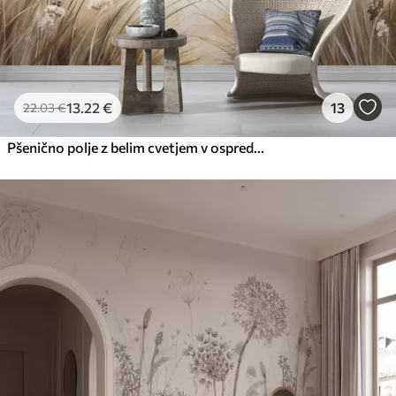
13
.22
€
13
22
.03
€
Pšenično polje z belim cvetjem v ospredju, plaža in ocean v ozadju, nevtralne pastelne umirjene barve