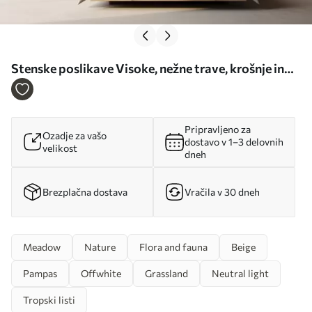
Stenske poslikave Visoke, nežne trave, krošnje in
rastline v mehkih bež in krem odtenkih na rahlo
zamegljenem ozadju Št. w08736
Pripravljeno za
Ozadje za vašo
dostavo v 1–3 delovnih
velikost
dneh
Brezplačna dostava
Vračila v 30 dneh
Meadow
Nature
Flora and fauna
Beige
Pampas
Offwhite
Grassland
Neutral light
Tropski listi