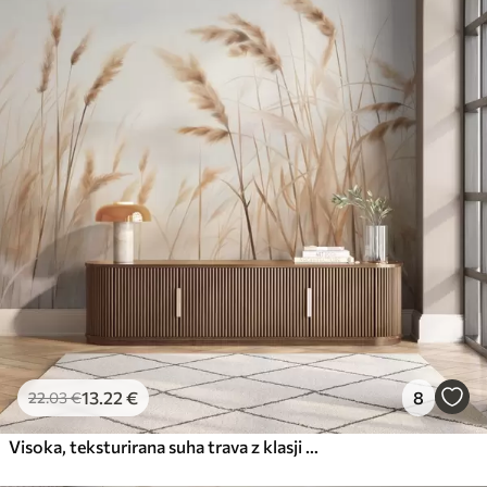
13
.22
€
8
22
.03
€
Visoka, teksturirana suha trava z klasji pšenice na polju pred mehkim, bledim ozadjem