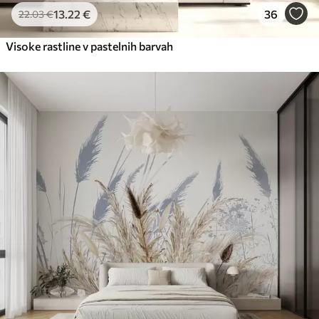
13
.22
€
36
22
.03
€
Visoke rastline v pastelnih barvah