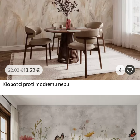
13
.22
€
4
22
.03
€
Klopotci proti modremu nebu