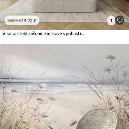
13
.22
€
1
22
.03
€
Visoka stebla pšenice in trave s puhastimi belimi peresi na svetlem ozadju