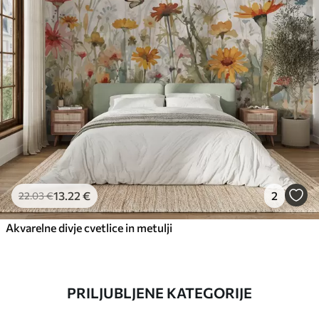
13
.22
€
2
22
.03
€
Akvarelne divje cvetlice in metulji
PRILJUBLJENE KATEGORIJE