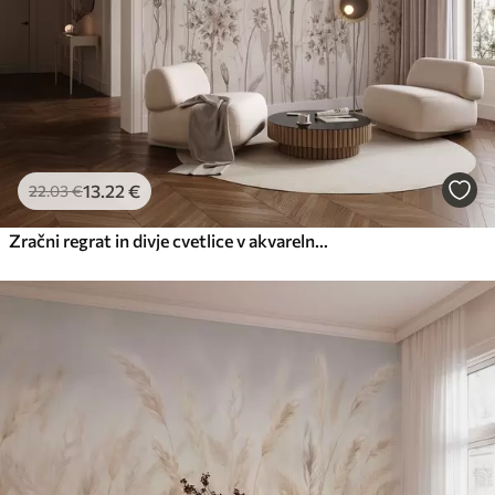
13
.22
€
22
.03
€
Zračni regrat in divje cvetlice v akvarelnem slogu