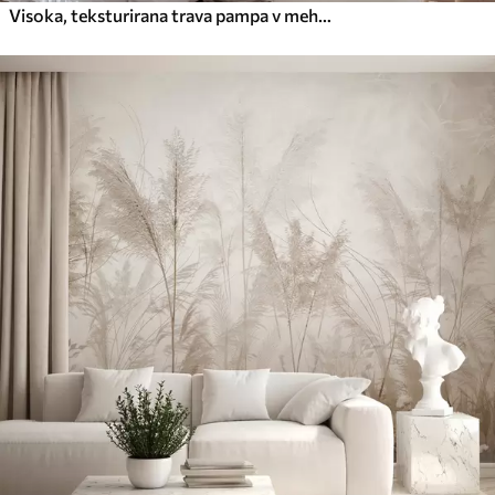
Visoka, teksturirana trava pampa v mehkih, toplih, nevtralnih tonih, z zamegljenim, svetlim ozadjem