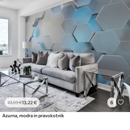
13
.22
€
6
22
.03
€
Azurna, modra in pravokotnik