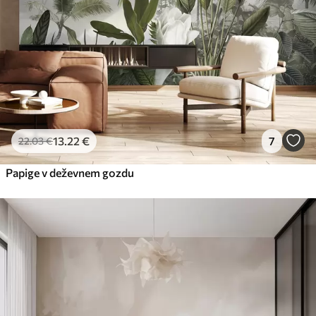
13
.22
€
7
22
.03
€
Papige v deževnem gozdu