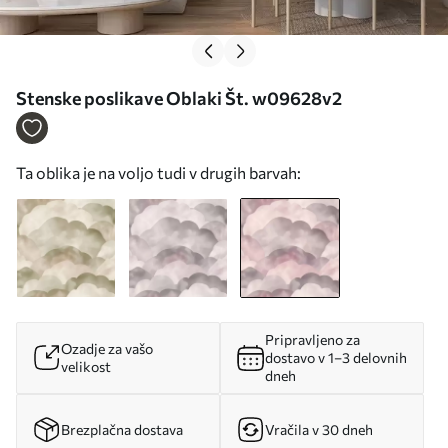
Stenske poslikave Oblaki Št. w09628v2
Ta oblika je na voljo tudi v drugih barvah:
Pripravljeno za
Ozadje za vašo
dostavo v 1–3 delovnih
velikost
dneh
Brezplačna dostava
Vračila v 30 dneh