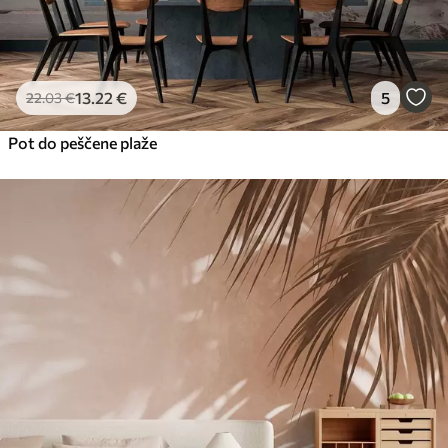
13
.22
€
5
22
.03
€
Pot do peščene plaže