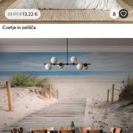
13
.22
€
8
22
.03
€
Cvetje in zelišča