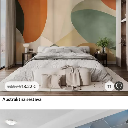
13
.22
€
11
22
.03
€
Abstraktna sestava