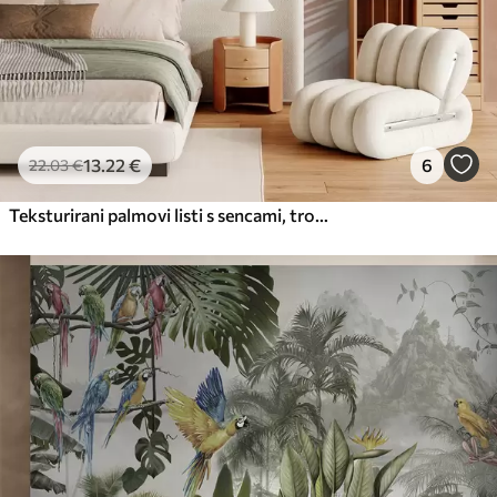
13
.22
€
6
22
.03
€
Teksturirani palmovi listi s sencami, tropsko vzdušje, minimalizem