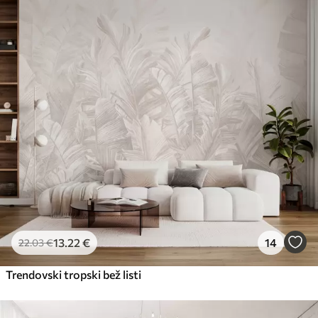
Premium
56
.67
34
.00
€
/m²
Premium vinil
65
.00
39
.00
€
/m²
Peel and Stick
81
.67
49
.00
€
/m²
13
.22
€
14
22
.03
€
Trendovski tropski bež listi