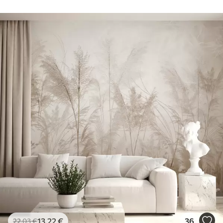
13
.22
€
36
22
.03
€