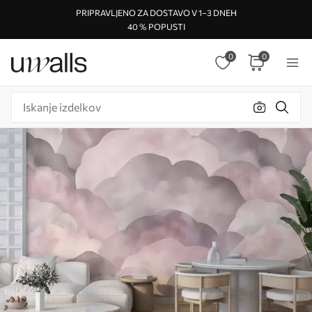
PRIPRAVLJENO ZA DOSTAVO V 1–3 DNEH
40 % POPUSTI
0
0