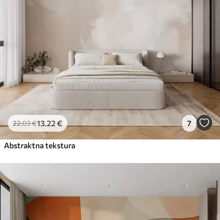
13
.22
€
7
22
.03
€
Abstraktna tekstura