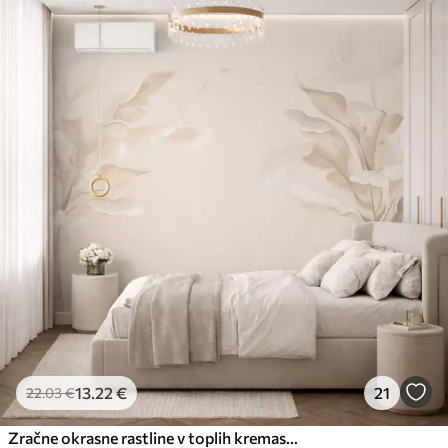
13
.22
€
21
22
.03
€
Zračne okrasne rastline v toplih kremastih odtenkih