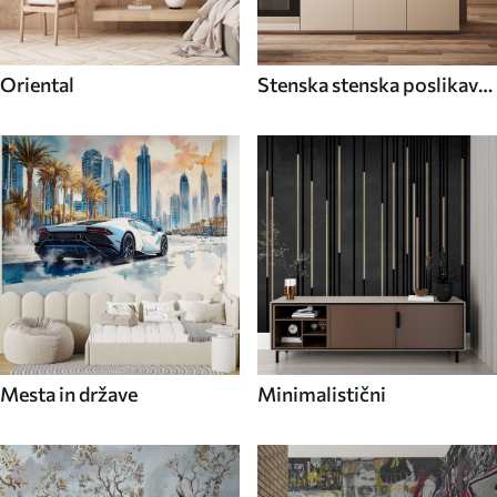
Oriental
Stenska stenska poslikava
Hrana in pijača
Mesta in države
Minimalistični