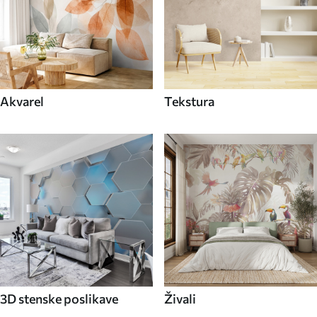
Akvarel
Tekstura
3D stenske poslikave
Živali