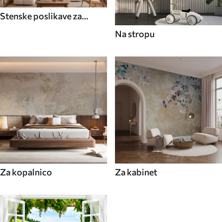
Stenske poslikave za
jedilnico
Na stropu
Za kopalnico
Za kabinet