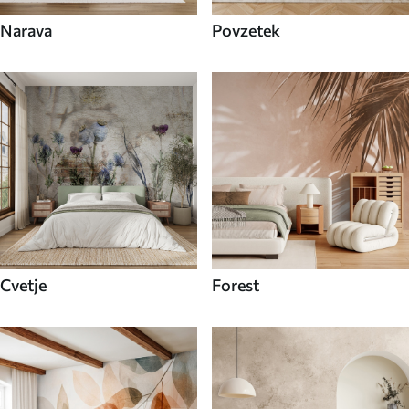
Narava
Povzetek
Cvetje
Forest