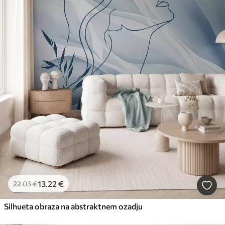
13
.22
€
22
.03
€
Silhueta obraza na abstraktnem ozadju