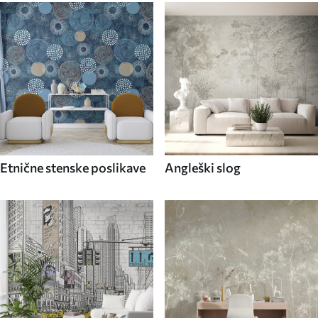
Etnične stenske poslikave
Angleški slog