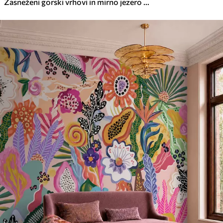
Zasneženi gorski vrhovi in mirno jezero z odsevom, podobnim ogledalu