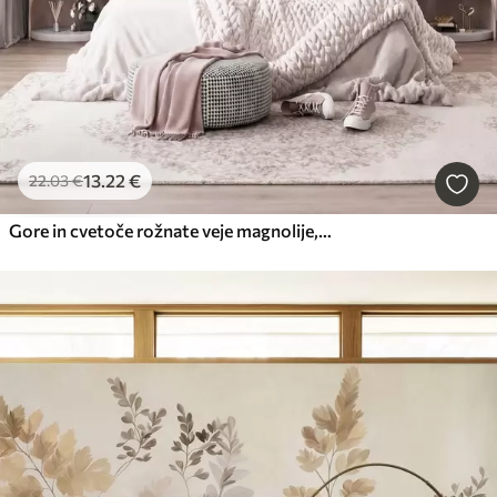
13
.22
€
22
.03
€
Gore in cvetoče rožnate veje magnolije, reliefna pokrajina