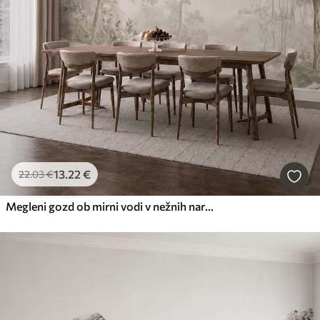
13
.22
€
22
.03
€
Megleni gozd ob mirni vodi v nežnih naravnih pastelnih odtenkih