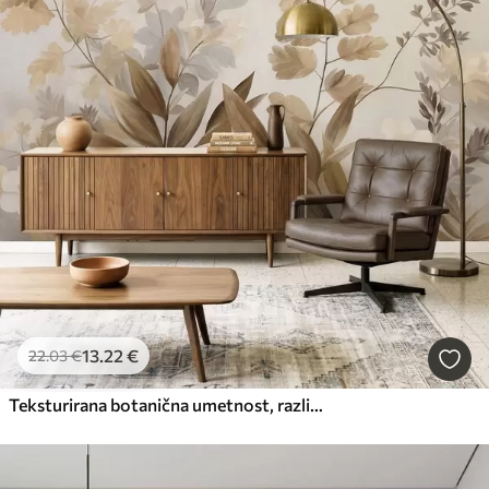
13
.22
€
22
.03
€
Teksturirana botanična umetnost, različne rastline in listi v odtenkih rjave in bež barve