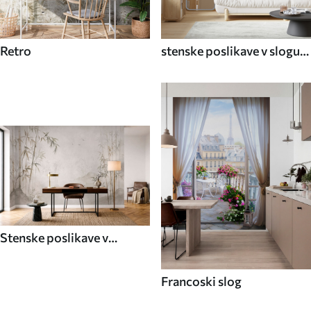
Retro
stenske poslikave v slogu
70. let
Stenske poslikave v
azijskem slogu
Francoski slog