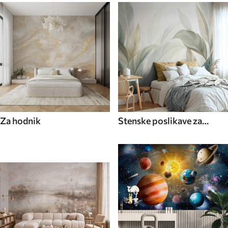
Za hodnik
Stenske poslikave za
kuhinjo