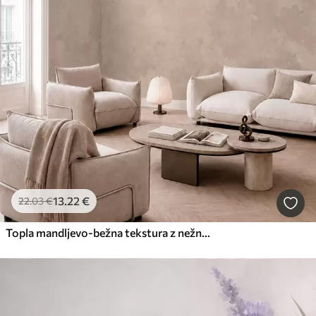
13
.22
€
22
.03
€
Topla mandljevo-bežna tekstura z nežnimi naravnimi barvnimi prehodi