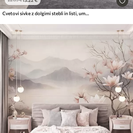
Cvetovi sivke z dolgimi stebli in listi, umetniško delo z mehko pastelno teksturo