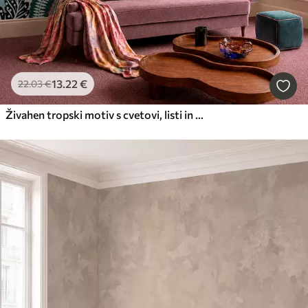
13
.22
€
22
.03
€
Živahen tropski motiv s cvetovi, listi in barvitim sadjem