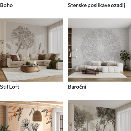
Boho
Stenske poslikave ozadij
Stil Loft
Baročni