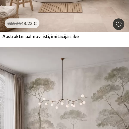
13
.22
€
22
.03
€
Abstraktni palmov listi, imitacija slike