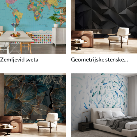
Zemljevid sveta
Geometrijske stenske
poslikave