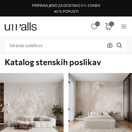
PRIPRAVLJENO ZA DOSTAVO V 1–3 DNEH
40 % POPUSTI
0
0
Katalog stenskih poslikav