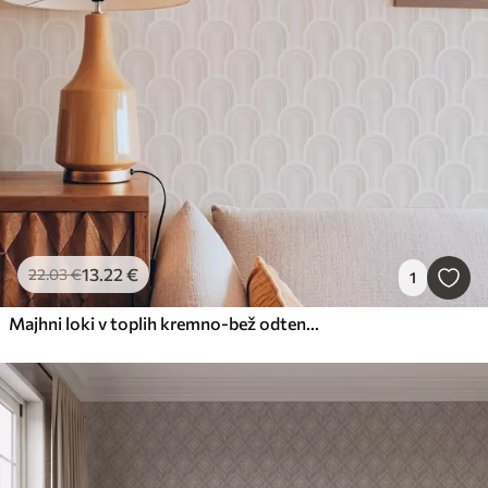
13
.22
€
22
.03
€
1
Majhni loki v toplih kremno-bež odtenkih