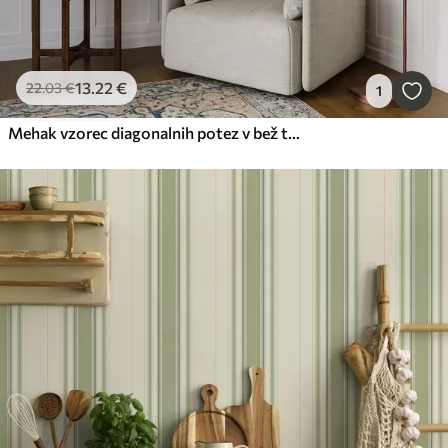
13
.22
€
22
.03
€
1
Mehak vzorec diagonalnih potez v bež tonih