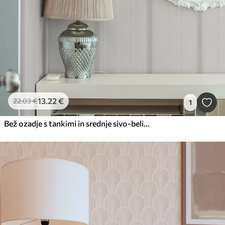
13
.22
€
22
.03
€
1
Bež ozadje s tankimi in srednje sivo-belimi črtami