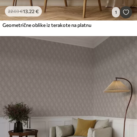
13
.22
€
22
.03
€
1
Geometrične oblike iz terakote na platnu