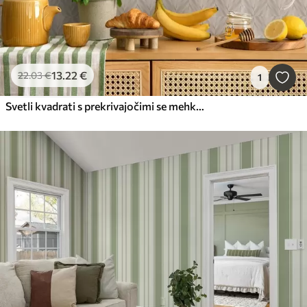
13
.22
€
22
.03
€
1
Svetli kvadrati s prekrivajočimi se mehkimi diagonalnimi potezami