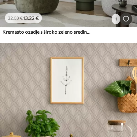
13
.22
€
22
.03
€
1
Kremasto ozadje s široko zeleno sredinsko črto