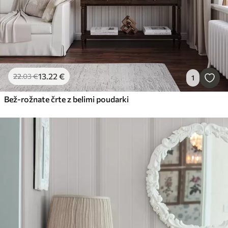
13
.22
€
22
.03
€
1
Bež-rožnate črte z belimi poudarki