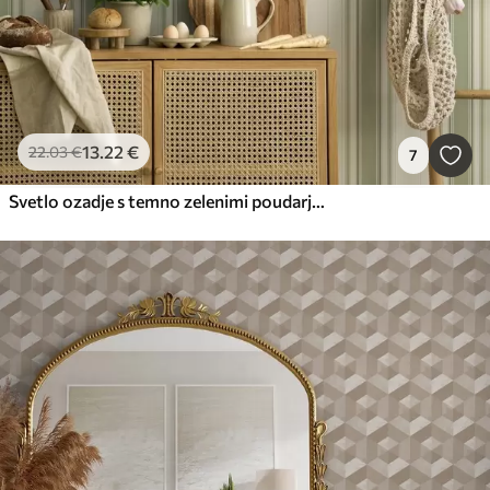
13
.22
€
22
.03
€
7
Svetlo ozadje s temno zelenimi poudarjenimi črtami