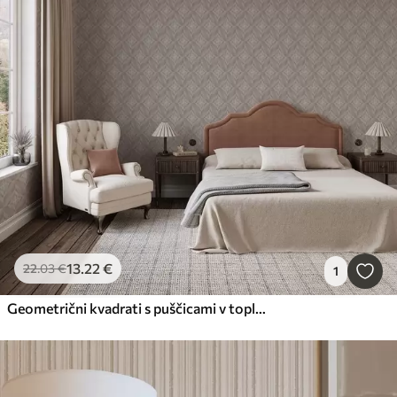
13
.22
€
22
.03
€
1
Geometrični kvadrati s puščicami v toplih bež tonih