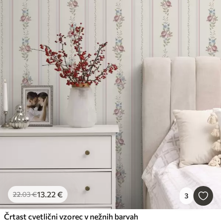
13
.22
€
22
.03
€
3
Črtast cvetlični vzorec v nežnih barvah