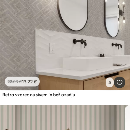
13
.22
€
22
.03
€
5
Retro vzorec na sivem in bež ozadju