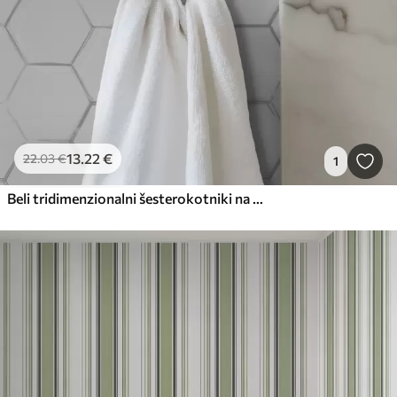
13
.22
€
22
.03
€
1
Beli tridimenzionalni šesterokotniki na gladkem ozadju