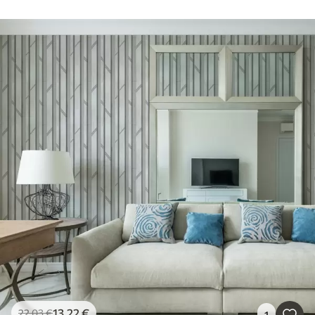
13
.22
€
22
.03
€
1