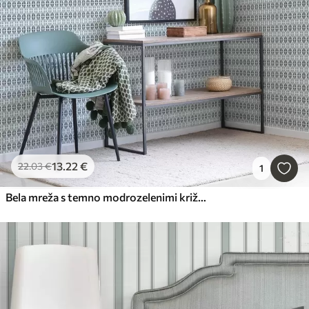
13
.22
€
22
.03
€
1
Bela mreža s temno modrozelenimi križi, geometrijski vzorec