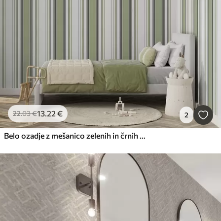
13
.22
€
22
.03
€
2
Belo ozadje z mešanico zelenih in črnih črt