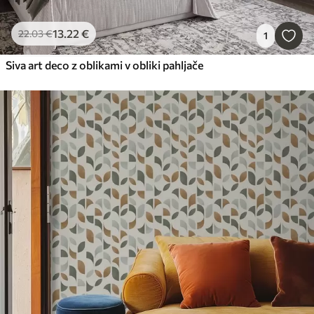
13
.22
€
22
.03
€
1
Siva art deco z oblikami v obliki pahljače