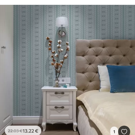
13
.22
€
22
.03
€
1