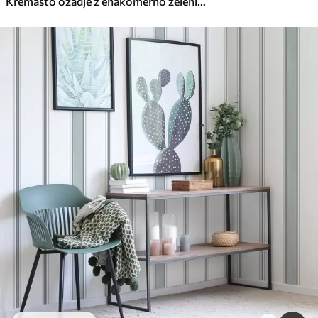
Kremasto ozadje z enakomerno zelenimi navpičnimi črtami