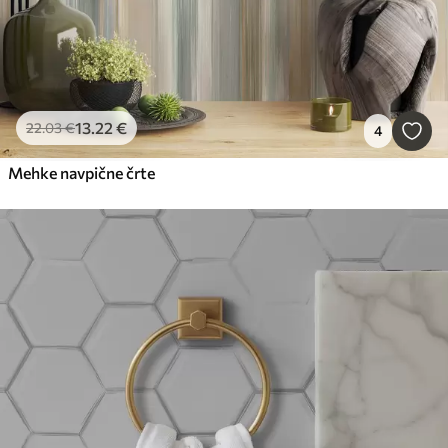
13
.22
€
22
.03
€
4
Mehke navpične črte