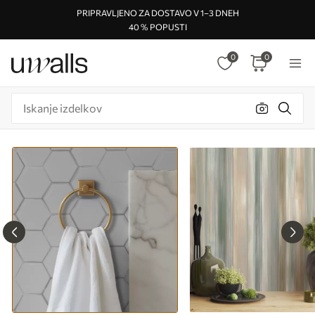
PRIPRAVLJENO ZA DOSTAVO V 1–3 DNEH
40 % POPUSTI
0
0