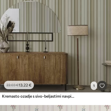
13
.22
€
22
.03
€
1
Kremasto ozadje s sivo-beljastimi navpičnimi črtami