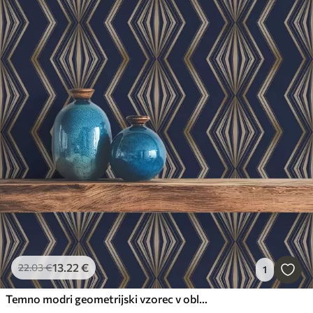
13
.22
€
22
.03
€
1
Temno modri geometrijski vzorec v obliki diamanta