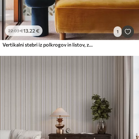
13
.22
€
22
.03
€
1
Vertikalni stebri iz polkrogov in listov, zeleno-terakota