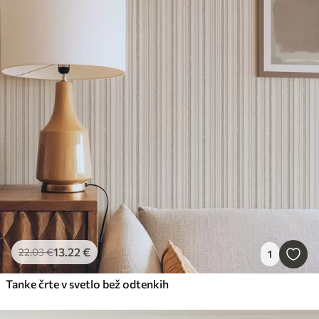
13
.22
€
22
.03
€
1
Tanke črte v svetlo bež odtenkih