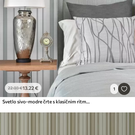
13
.22
€
22
.03
€
1
Svetlo sivo-modre črte s klasičnim ritmom