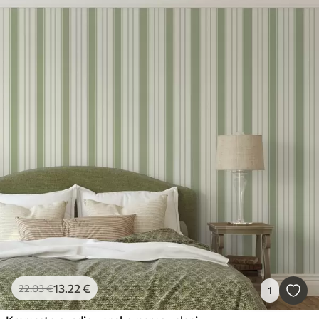
13
.22
€
22
.03
€
1