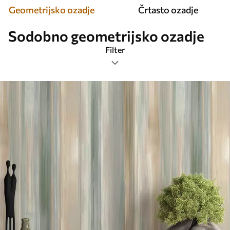
Geometrijsko ozadje
Črtasto ozadje
Sodobno geometrijsko ozadje
Filter
Oznake
Najbolj priljubljeni
Ponastavite vse