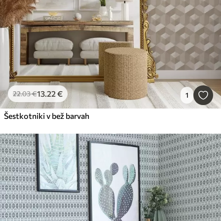
13
.22
€
22
.03
€
1
Šestkotniki v bež barvah