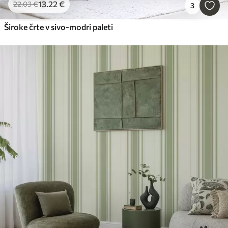
13
.22
€
22
.03
€
3
Široke črte v sivo-modri paleti