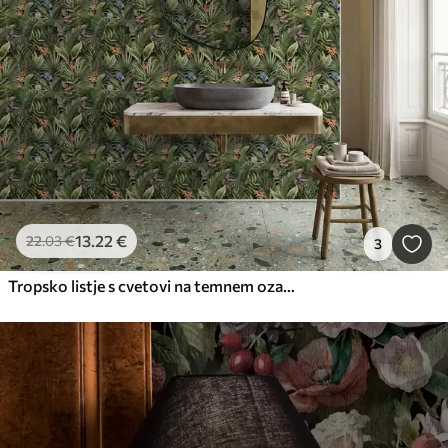
13
.22
€
22
.03
€
3
Tropsko listje s cvetovi na temnem ozadju