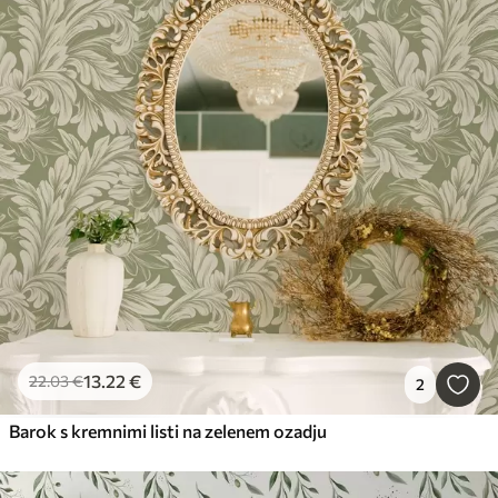
13
.22
€
22
.03
€
2
Barok s kremnimi listi na zelenem ozadju