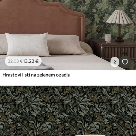
13
.22
€
22
.03
€
2
Hrastovi listi na zelenem ozadju