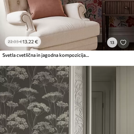
13
.22
€
22
.03
€
13
Svetla cvetlična in jagodna kompozicija s papagaji