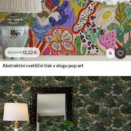
13
.22
€
22
.03
€
9
Abstraktni cvetlični tisk v slogu pop art