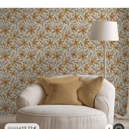
13
.22
€
22
.03
€
1