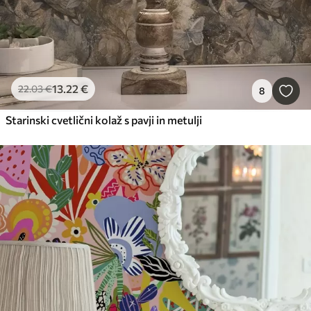
13
.22
€
22
.03
€
8
Starinski cvetlični kolaž s pavji in metulji