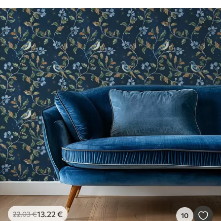
13
.22
€
22
.03
€
10