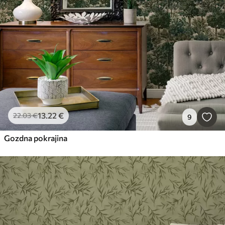
13
.22
€
22
.03
€
9
Gozdna pokrajina