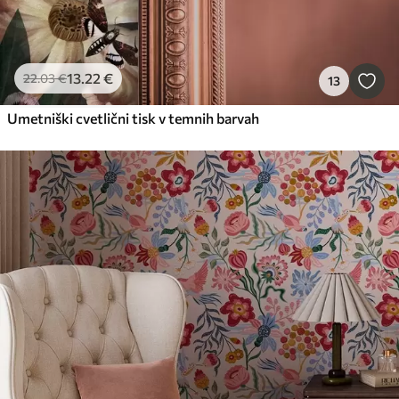
13
.22
€
22
.03
€
13
Umetniški cvetlični tisk v temnih barvah