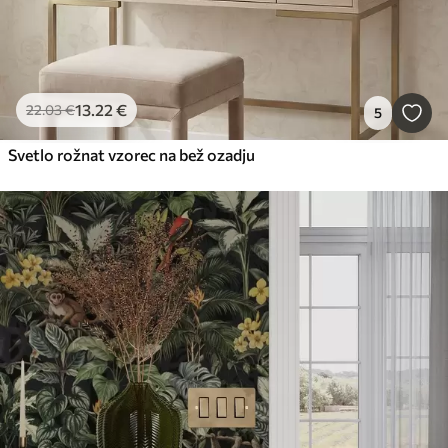
13
.22
€
22
.03
€
5
Svetlo rožnat vzorec na bež ozadju