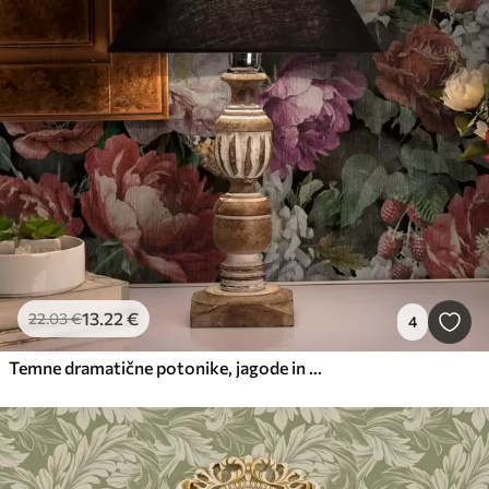
13
.22
€
22
.03
€
4
Temne dramatične potonike, jagode in metulj na črnem ozadju