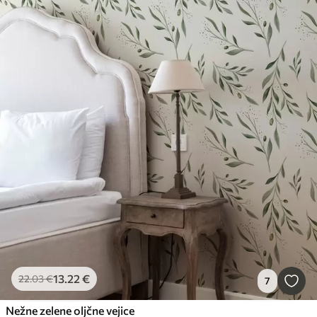
13
.22
€
22
.03
€
7
Nežne zelene oljčne vejice