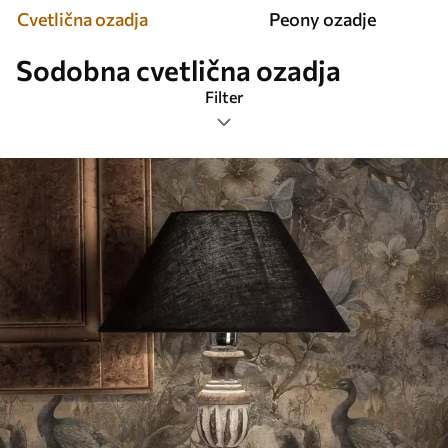
Cvetlična ozadja
Peony ozadje
Sodobna cvetlična ozadja
Filter
Oznake
Najbolj priljubljeni
Ponastavite vse