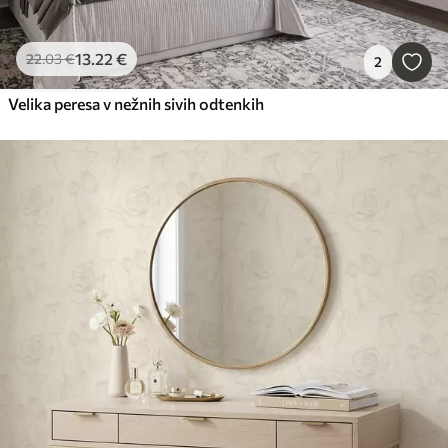
13
.22
€
22
.03
€
2
Velika peresa v nežnih sivih odtenkih