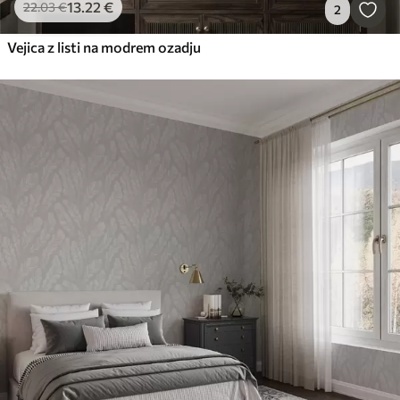
13
.22
€
22
.03
€
2
Vejica z listi na modrem ozadju