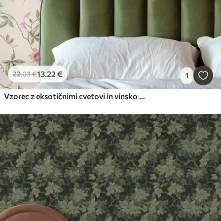
13
.22
€
22
.03
€
1
Vzorec z eksotičnimi cvetovi in vinsko trto