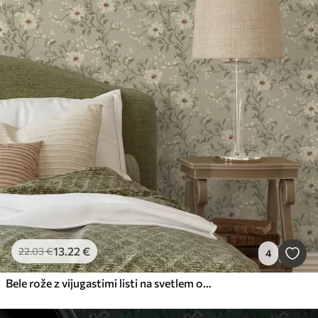
13
.22
€
22
.03
€
4
Bele rože z vijugastimi listi na svetlem ozadju