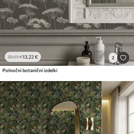
13
.22
€
22
.03
€
2
Polnočni botanični izdelki