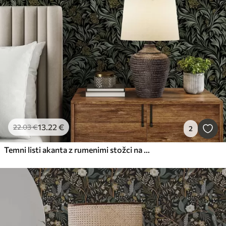
13
.22
€
22
.03
€
2
Temni listi akanta z rumenimi stožci na črnem ozadju