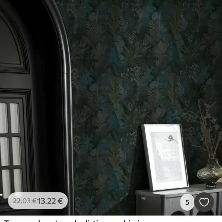
13
.22
€
22
.03
€
5