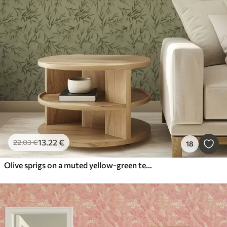
13
.22
€
22
.03
€
18
Olive sprigs on a muted yellow-green textured ground