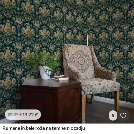
13
.22
€
22
.03
€
5
Rumene in bele rože na temnem ozadju