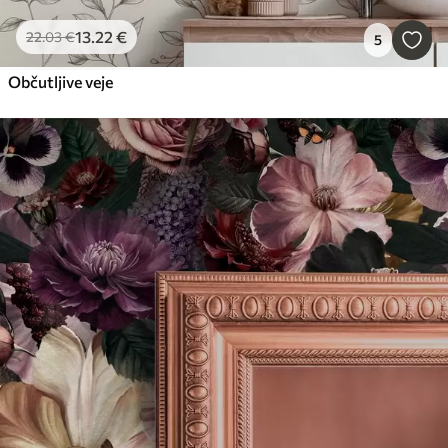
13
.22
€
22
.03
€
5
Občutljive veje