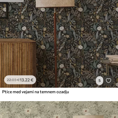
13
.22
€
22
.03
€
5
Ptice med vejami na temnem ozadju