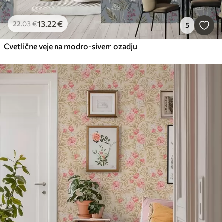
13
.22
€
22
.03
€
5
Cvetlične veje na modro-sivem ozadju