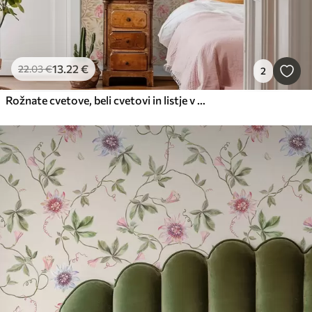
13
.22
€
22
.03
€
2
Rožnate cvetove, beli cvetovi in listje v okrastih odtenkih