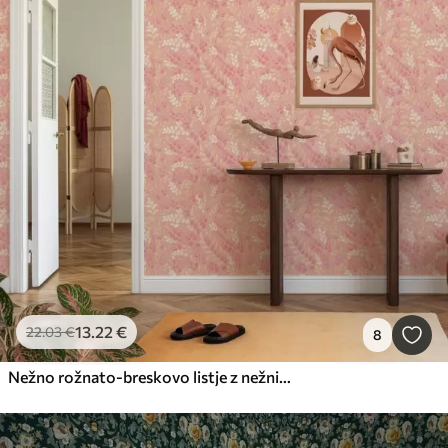
13
.22
€
22
.03
€
8
Nežno rožnato-breskovo listje z nežnim barvnim sijajem