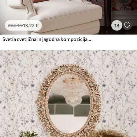
13
.22
€
13
22
.03
€
Svetla cvetlična in jagodna kompozicija s papagaji