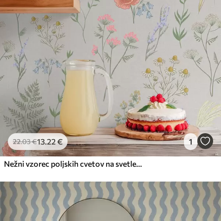
13
.22
€
1
22
.03
€
Nežni vzorec poljskih cvetov na svetlem ozadju