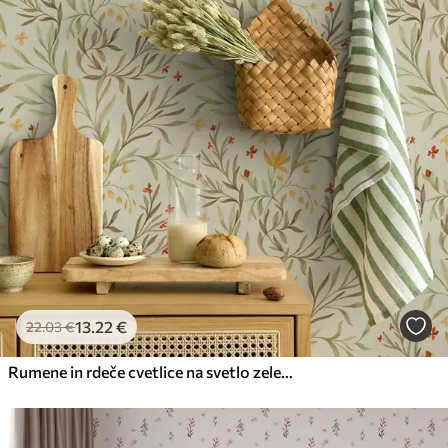
Način uporabe
Brezhibna uporaba
Razpoložljivi materiali
Standard
45
.00
27
.00
€
/m²
Premium
56
.67
34
.00
€
/m²
Premium vinil
13
.22
€
22
.03
€
65
.00
39
.00
€
/m²
Rumene in rdeče cvetlice na svetlo zelenkastem ozadju