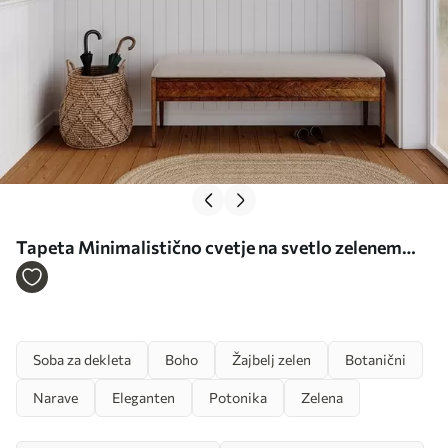
Tapeta Minimalistično cvetje na svetlo zelenem
ozadju Št. a00037
Soba za dekleta
Boho
Žajbelj zelen
Botanični
Narave
Eleganten
Potonika
Zelena