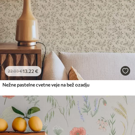
13
.22
€
22
.03
€
Nežne pastelne cvetne veje na bež ozadju