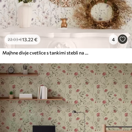
13
.22
€
4
22
.03
€
Majhne divje cvetlice s tankimi stebli na svetlem ozadju