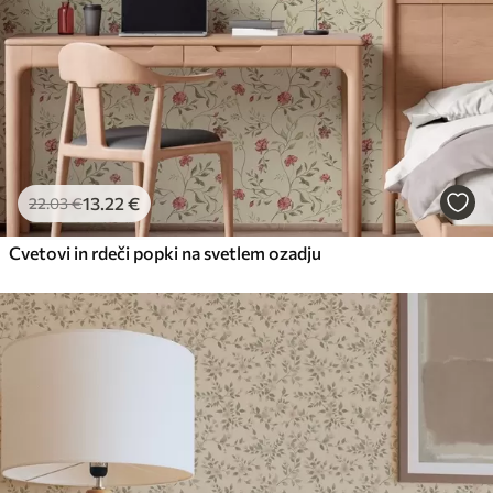
13
.22
€
22
.03
€
Cvetovi in rdeči popki na svetlem ozadju