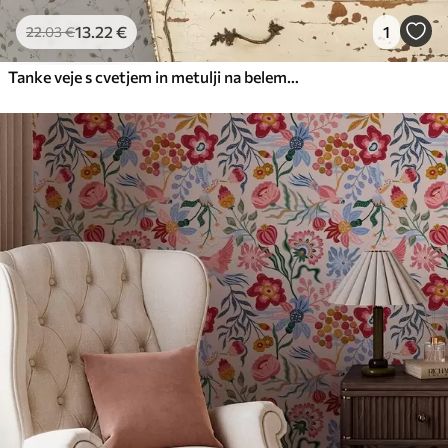
13
.22
€
1
22
.03
€
Tanke veje s cvetjem in metulji na belem ozadju