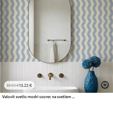
13
.22
€
22
.03
€
Valovit svetlo modri vzorec na svetlem ozadju