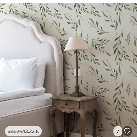
13
.22
€
7
22
.03
€