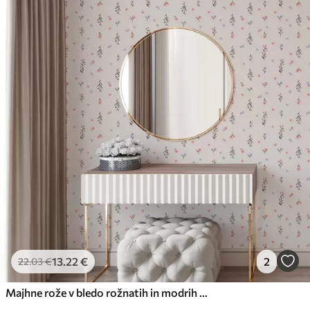
13
.22
€
2
22
.03
€
Majhne rože v bledo rožnatih in modrih tonih na kremnem ozadju