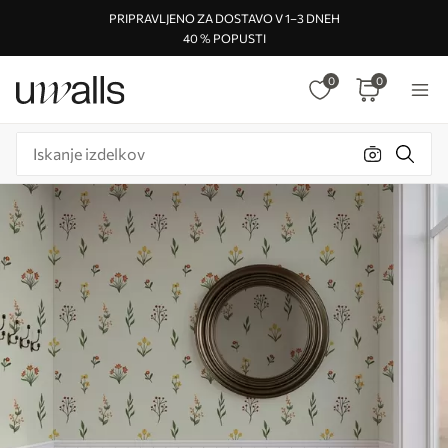
PRIPRAVLJENO ZA DOSTAVO V 1–3 DNEH
40 % POPUSTI
0
0