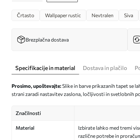
Črtasto
Wallpaper rustic
Nevtralen
Siva
Brezplačna dostava
Specifikacije in material
Dostava in plačilo
P
Prosimo, upoštevajte:
Slike in barve prikazanih tapet se la
strani zaradi nastavitev zaslona, ločljivosti in svetlobnih 
Značilnosti
Material
Izbirate lahko med tremi vi
različne potrebe in proračun