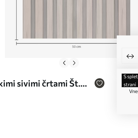
s spletne
imi sivimi črtami Št.
strani
Vnes