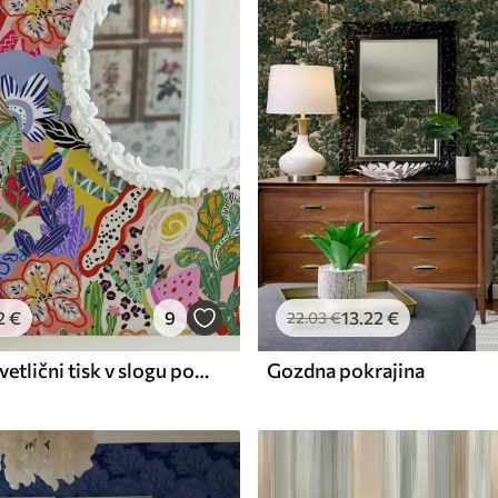
Premium vinil
65
.00
39
.00
€
/m²
2
€
9
13
.22
€
22
.03
€
Abstraktni cvetlični tisk v slogu pop art
Gozdna pokrajina