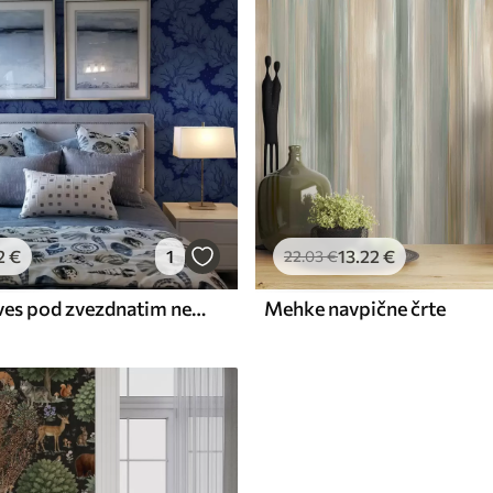
2
€
1
13
.22
€
22
.03
€
Silhuete dreves pod zvezdnatim nebom v odtenkih modre barve
Mehke navpične črte