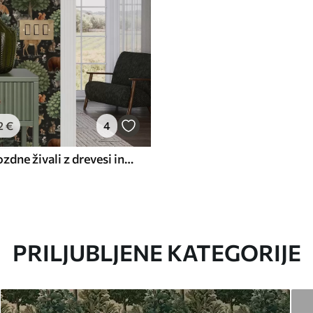
2
€
4
Akvarelne gozdne živali z drevesi in gobami
PRILJUBLJENE KATEGORIJE