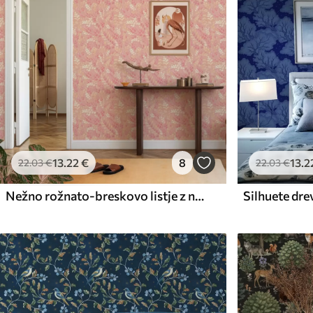
13
.22
€
8
13
.2
22
.03
€
22
.03
€
Nežno rožnato-breskovo listje z nežnim barvnim sijajem