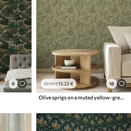
9
13
.22
€
18
22
.03
€
Olive sprigs on a muted yellow-green textured ground