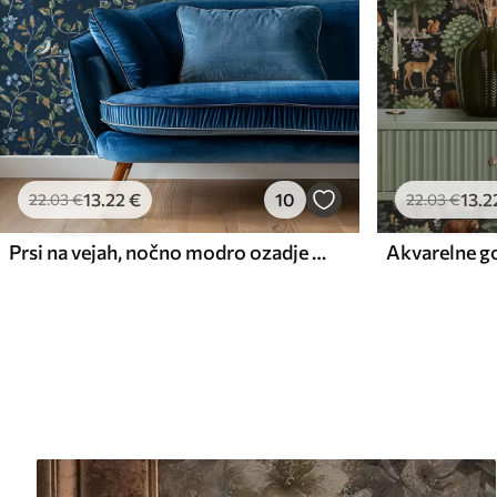
13
.22
€
10
13
.2
22
.03
€
22
.03
€
Prsi na vejah, nočno modro ozadje z iskrami