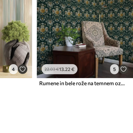
4
13
.22
€
5
22
.03
€
Rumene in bele rože na temnem ozadju