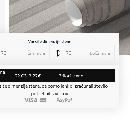
Vnesite dimenzije stene
Širina cm
Dolžina cm
22
.03
13
.22
€
Prikaži ceno
ite dimenzije stene, da bomo lahko izračunali število
potrebnih zvitkov