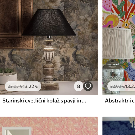
Razpoložljivi materiali
Standard
Premium
45
.00
56
.67
27
.00
€
/m²
34
.00
€
/m²
13
.22
€
8
13
.2
22
.03
€
22
.03
€
Starinski cvetlični kolaž s pavji in metulji