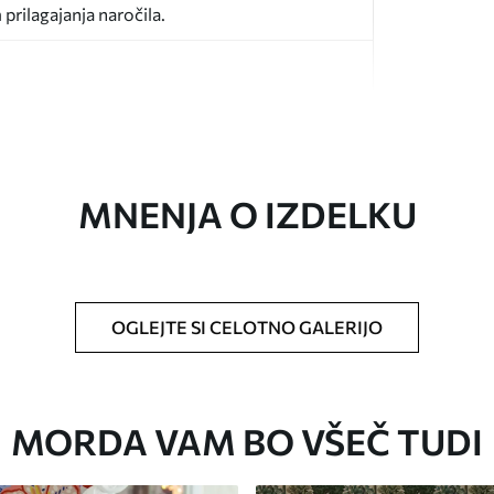
prilagajanja naročila.
MNENJA O IZDELKU
ikosti in razreže na enake trakove širine do 50
o za tapete.
OGLEJTE SI CELOTNO GALERIJO
 z mehko gobo. Tapete z lakiranim
 vodo.
MORDA VAM BO VŠEČ TUDI