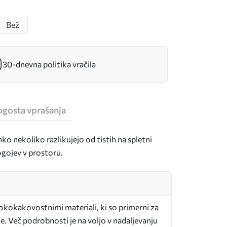
Bež
30-dnevna politika vračila
ogosta vprašanja
hko nekoliko razlikujejo od tistih na spletni
pogojev v prostoru.
sokokakovostnimi materiali, ki so primerni za
e. Več podrobnosti je na voljo v nadaljevanju