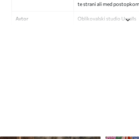
te strani ali med postopkom 
Avtor
Oblikovalski studio Uwalls
Številka člena
a00991v1
Zaključna obdelava
Delno mat.
Proizvodnja
Slika se natisne v želeni vel
cm.
Dodatne možnosti
Dodate lahko lak in/ali lepil
Čiščenje
Ozadje lahko nežno očistite
zaključkom lahko očistite z
Način uporabe
Brezhibna uporaba