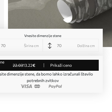
Vnesite dimenzije stene
Širina cm
Dolžina cm
22
.03
13
.22
€
Prikaži ceno
ite dimenzije stene, da bomo lahko izračunali število
potrebnih zvitkov