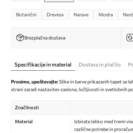
Botanični
Drevesa
Narave
Modra
Nevt
Brezplačna dostava
Specifikacije in material
Dostava in plačilo
P
Prosimo, upoštevajte:
Slike in barve prikazanih tapet se la
strani zaradi nastavitev zaslona, ločljivosti in svetlobnih 
Značilnosti
Material
Izbirate lahko med tremi vi
različne potrebe in proračun