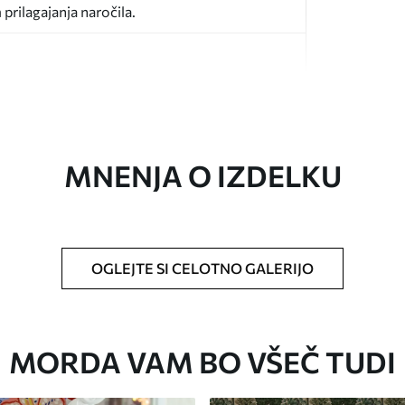
prilagajanja naročila.
MNENJA O IZDELKU
ikosti in razreže na enake trakove širine do 50
o za tapete.
OGLEJTE SI CELOTNO GALERIJO
 z mehko gobo. Tapete z lakiranim
 vodo.
MORDA VAM BO VŠEČ TUDI