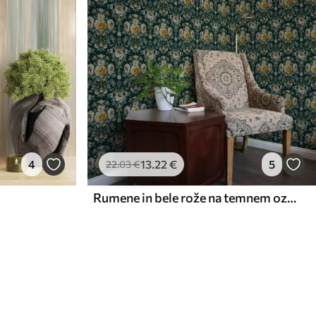
4
13
.22
€
5
22
.03
€
Rumene in bele rože na temnem ozadju