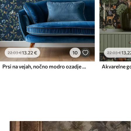
13
.22
€
10
13
.2
22
.03
€
22
.03
€
Prsi na vejah, nočno modro ozadje z iskrami