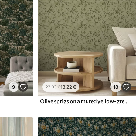
9
13
.22
€
18
22
.03
€
Olive sprigs on a muted yellow-green textured ground