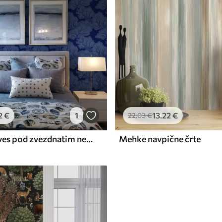
2
€
1
13
.22
€
22
.03
€
Silhuete dreves pod zvezdnatim nebom v odtenkih modre barve
Mehke navpične črte