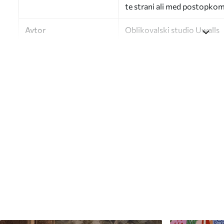
te strani ali med postopkom 
Avtor
Oblikovalski studio Uwalls
Številka člena
a01117v1
Zaključna obdelava
Delno mat.
Proizvodnja
Slika se natisne v želeni vel
cm.
Dodatne možnosti
Dodate lahko lak in/ali lepil
Čiščenje
Ozadje lahko nežno očistite
zaključkom lahko očistite z
Način uporabe
Brezhibna uporaba