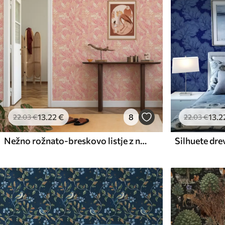
13
.22
€
8
13
.2
22
.03
€
22
.03
€
Nežno rožnato-breskovo listje z nežnim barvnim sijajem