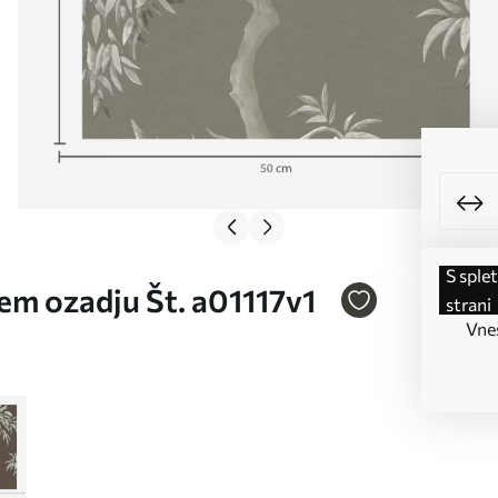
s spletne
vnem ozadju Št. a01117v1
strani
Vnes