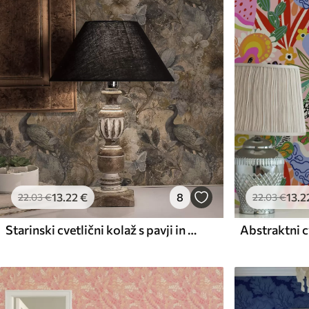
Razpoložljivi materiali
Standard
Premium
45
.00
56
.67
27
.00
€
/m²
34
.00
€
/m²
13
.22
€
8
13
.2
22
.03
€
22
.03
€
Starinski cvetlični kolaž s pavji in metulji