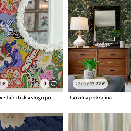
Premium vinil
65
.00
39
.00
€
/m²
2
€
9
13
.22
€
22
.03
€
Abstraktni cvetlični tisk v slogu pop art
Gozdna pokrajina