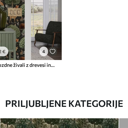
2
€
4
Akvarelne gozdne živali z drevesi in gobami
PRILJUBLJENE KATEGORIJE