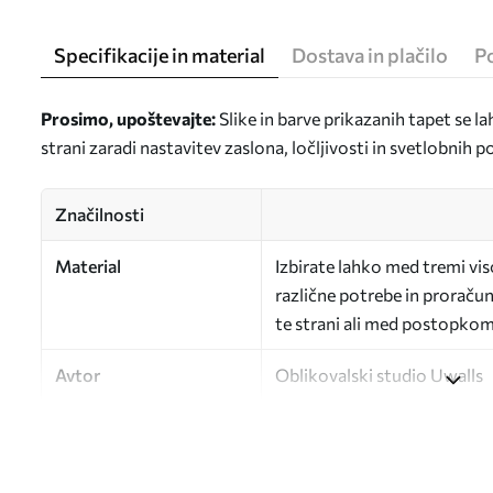
Specifikacije in material
Dostava in plačilo
P
Prosimo, upoštevajte:
Slike in barve prikazanih tapet se la
strani zaradi nastavitev zaslona, ločljivosti in svetlobnih 
Značilnosti
Material
Izbirate lahko med tremi vi
različne potrebe in proračun
te strani ali med postopkom 
Avtor
Oblikovalski studio Uwalls
Številka člena
a01157
Zaključna obdelava
Delno mat.