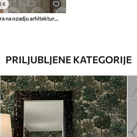
2
€
Žirafa in zebra na ozadju arhitekture in tropskih dreves
PRILJUBLJENE KATEGORIJE