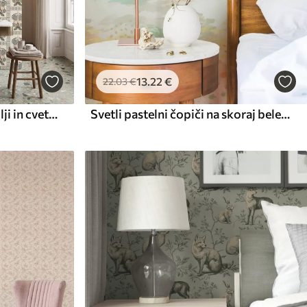
13
.22
€
22
.03
€
Dekorativni vzorec z metulji in cvetovi
Svetli pastelni čopiči na skoraj belem ozadju