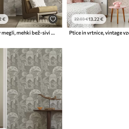
2
€
13
.22
€
22
.03
€
Nežni gozd v megli, mehki bež-sivi toni