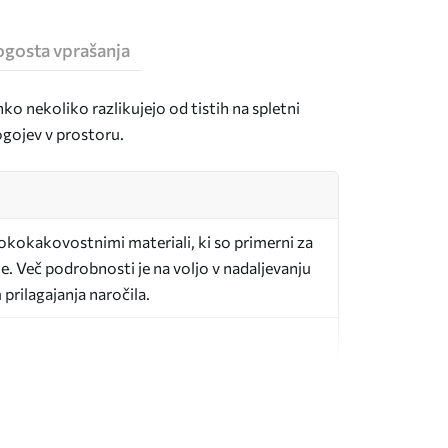
ogosta vprašanja
hko nekoliko razlikujejo od tistih na spletni
pogojev v prostoru.
sokokakovostnimi materiali, ki so primerni za
e. Več podrobnosti je na voljo v nadaljevanju
prilagajanja naročila.