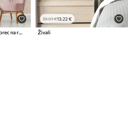
13
.22
€
22
.03
€
Ptice in vrtnice, vintage vzorec na roza barvi
Živali