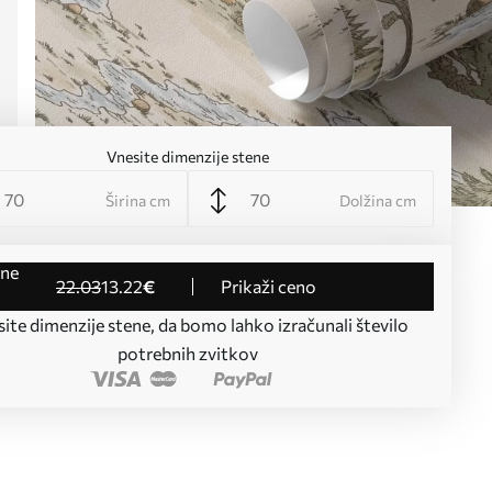
Vnesite dimenzije stene
Širina cm
Dolžina cm
22
.03
13
.22
€
Prikaži ceno
ite dimenzije stene, da bomo lahko izračunali število
potrebnih zvitkov