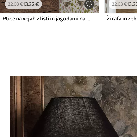
13
.22
€
13
.2
22
.03
€
22
.03
€
Ptice na vejah z listi in jagodami na belem ozadju