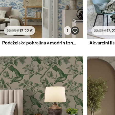
13
.2
13
.22
€
1
22
.03
€
22
.03
€
Podeželska pokrajina v modrih tonih z ovcami in drevesi