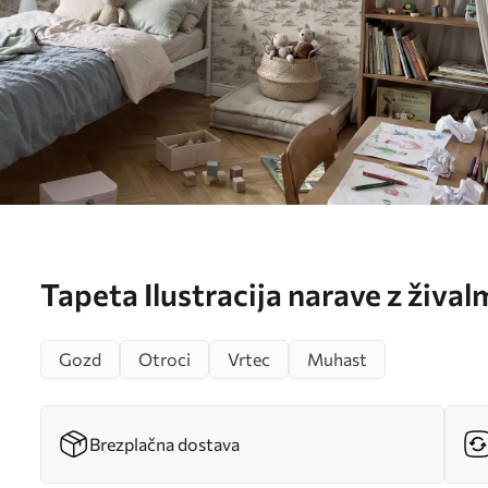
Tapeta Ilustracija narave z žival
Gozd
Otroci
Vrtec
Muhast
Brezplačna dostava