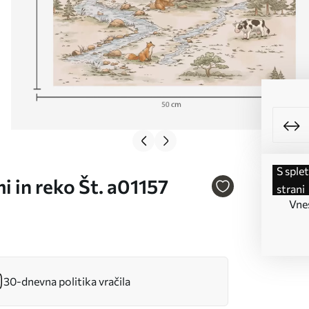
s spletne
mi in reko Št. a01157
strani
Vnes
30-dnevna politika vračila