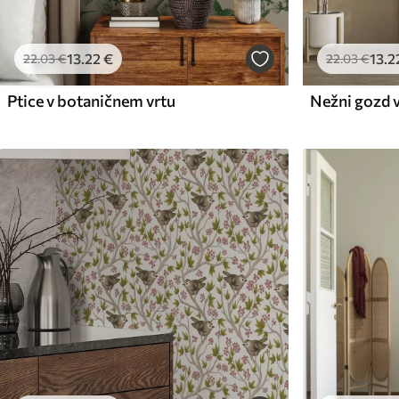
13
.22
€
13
.2
22
.03
€
22
.03
€
Ptice v botaničnem vrtu