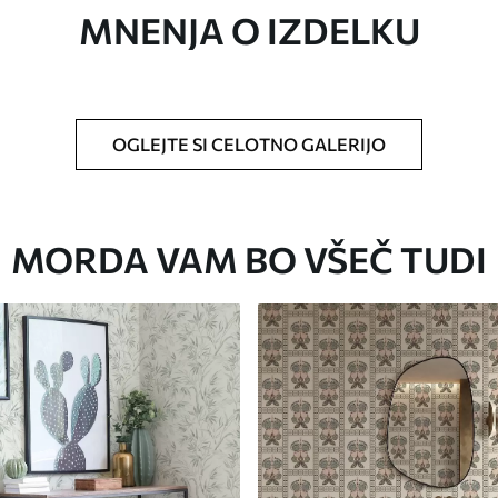
MNENJA O IZDELKU
ikosti in razreže na enake trakove širine do 50
o za tapete.
OGLEJTE SI CELOTNO GALERIJO
 z mehko gobo. Tapete z lakiranim
 vodo.
MORDA VAM BO VŠEČ TUDI
Premium vinil
65
.00
39
.00
€
/m²