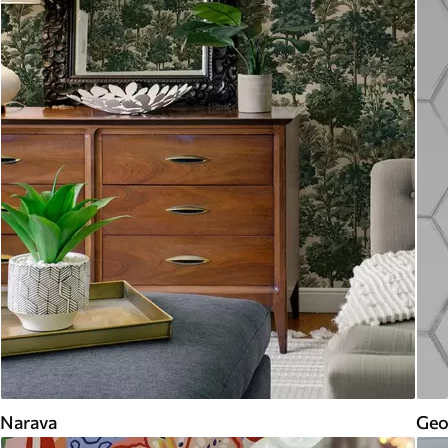
Narava
Geo