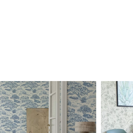
Proizvodnja
Slika se natisne v želeni vel
cm.
Dodatne možnosti
Dodate lahko lak in/ali lepil
Čiščenje
Ozadje lahko nežno očistite
zaključkom lahko očistite z
Način uporabe
Brezhibna uporaba
Razpoložljivi materiali
Standard
Premium
45
.00
56
.67
27
.00
€
/m²
34
.00
€
/m²