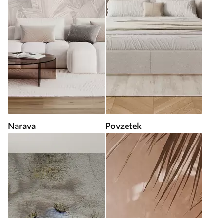
Narava
Povzetek