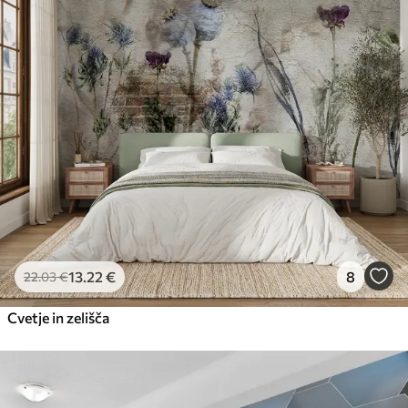
13
.22
€
8
22
.03
€
Cvetje in zelišča