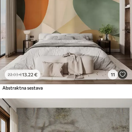
13
.22
€
11
22
.03
€
Abstraktna sestava