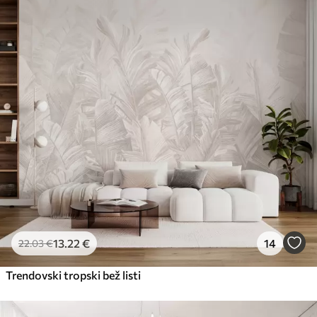
Premium
56
.67
34
.00
€
/m²
Premium vinil
65
.00
39
.00
€
/m²
Peel and Stick
81
.67
49
.00
€
/m²
13
.22
€
14
22
.03
€
Trendovski tropski bež listi