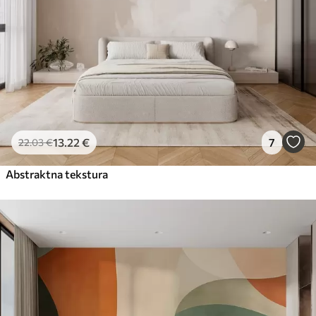
13
.22
€
7
22
.03
€
Abstraktna tekstura