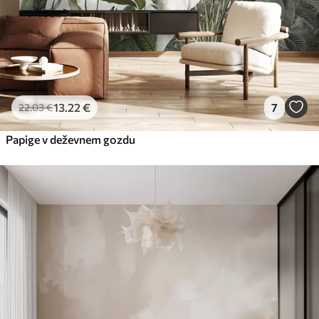
13
.22
€
7
22
.03
€
Papige v deževnem gozdu