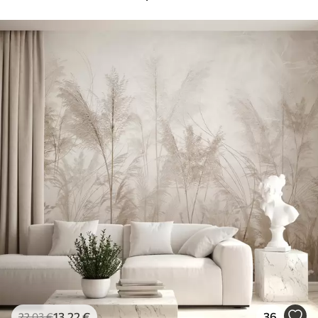
13
.22
€
36
22
.03
€