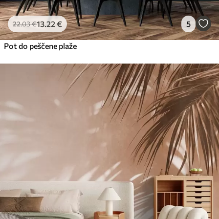
13
.22
€
5
22
.03
€
Pot do peščene plaže