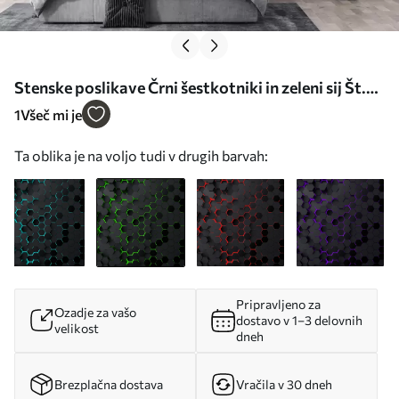
Stenske poslikave Črni šestkotniki in zeleni sij Št.
u93618v1
1
Všeč mi je
Ta oblika je na voljo tudi v drugih barvah:
Pripravljeno za
Ozadje za vašo
dostavo v 1–3 delovnih
velikost
dneh
Brezplačna dostava
Vračila v 30 dneh