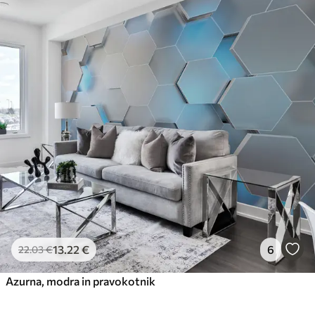
13
.22
€
6
22
.03
€
Azurna, modra in pravokotnik