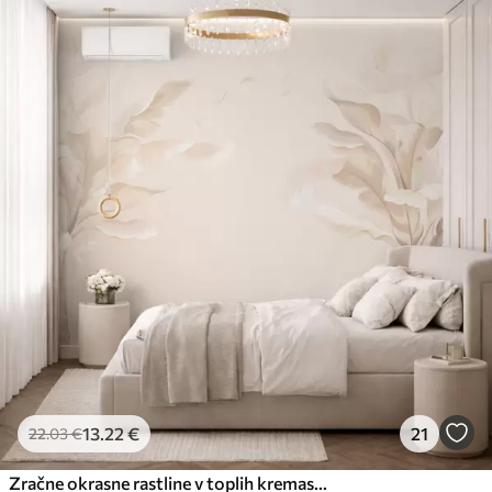
13
.22
€
21
22
.03
€
Zračne okrasne rastline v toplih kremastih odtenkih