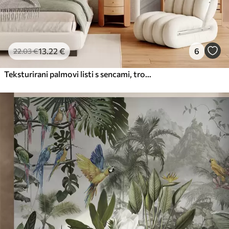
13
.22
€
6
22
.03
€
Teksturirani palmovi listi s sencami, tropsko vzdušje, minimalizem