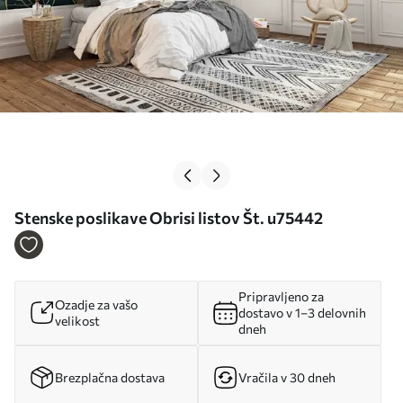
Stenske poslikave Obrisi listov Št. u75442
Pripravljeno za
Ozadje za vašo
dostavo v 1–3 delovnih
velikost
dneh
Brezplačna dostava
Vračila v 30 dneh