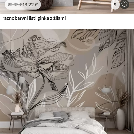
13
.22
€
9
22
.03
€
raznobarvni listi ginka z žilami