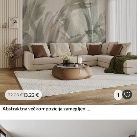
13
.22
€
1
22
.03
€
Abstraktna večkompozicija zamegljenih oblik tropskih listov, podobnih travi, v odtenkih svetlo zelene in sive