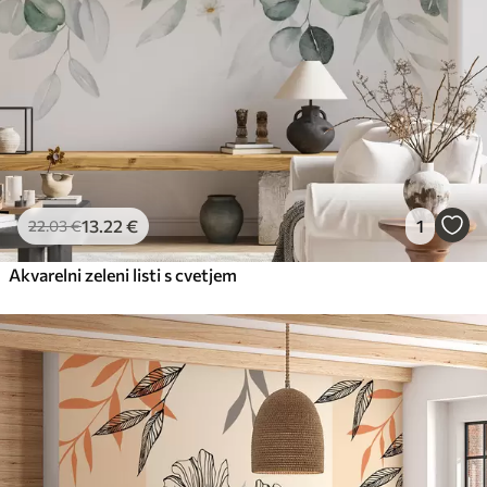
13
.22
€
1
22
.03
€
Akvarelni zeleni listi s cvetjem