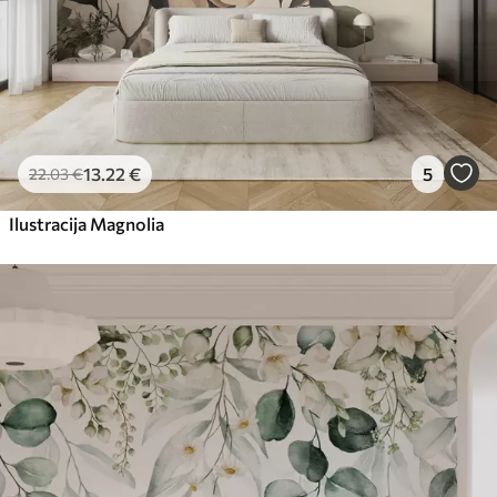
13
.22
€
5
22
.03
€
Ilustracija Magnolia