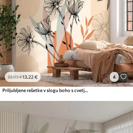
13
.22
€
4
22
.03
€
Priljubljene rešetke v slogu boho s cvetjem