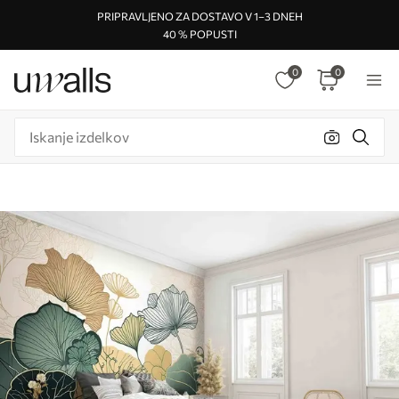
PRIPRAVLJENO ZA DOSTAVO V 1–3 DNEH
40 % POPUSTI
0
0