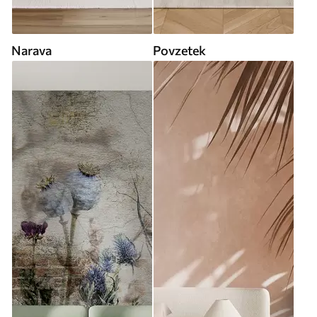
Narava
Povzetek