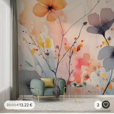
13
.22
€
2
22
.03
€