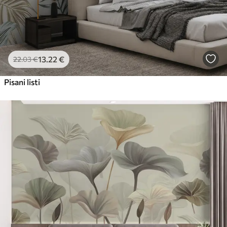
13
.22
€
22
.03
€
Pisani listi