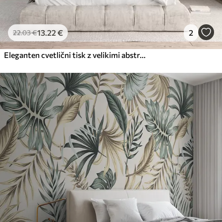
13
.22
€
2
22
.03
€
Eleganten cvetlični tisk z velikimi abstraktnimi linijskimi cvetovi in listi v odtenkih sive in bež barve na svetlem ozadju