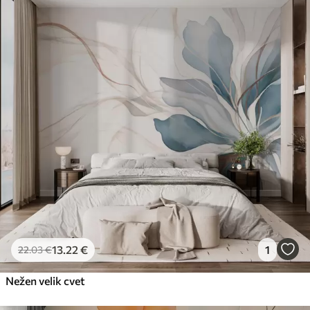
13
.22
€
1
22
.03
€
Nežen velik cvet