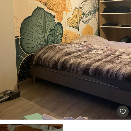
Standard
45
.00
27
.00
€
/m²
Premium
56
.67
34
.00
€
/m²
Premium vinil
65
.00
39
.00
€
/m²
Peel and Stick
81
.67
49
.00
€
/m²