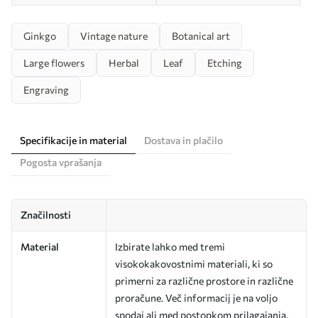
Ginkgo
Vintage nature
Botanical art
Large flowers
Herbal
Leaf
Etching
Engraving
Specifikacije in material
Dostava in plačilo
Pogosta vprašanja
Značilnosti
Material
Izbirate lahko med tremi
visokokakovostnimi materiali, ki so
primerni za različne prostore in različne
proračune. Več informacij je na voljo
spodaj ali med postopkom prilagajanja.