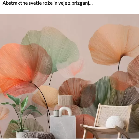
Abstraktne svetle rože in veje z brizganjem barve mokri akvarel