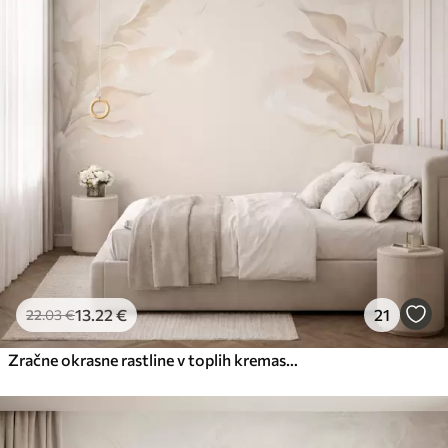
13
.22
€
21
22
.03
€
Zračne okrasne rastline v toplih kremastih odtenkih