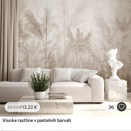
13
.22
€
36
22
.03
€
Visoke rastline v pastelnih barvah