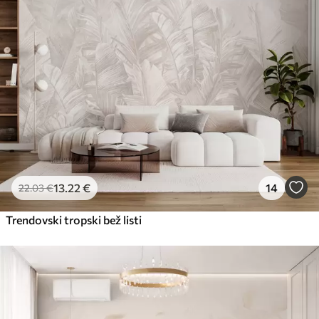
56
.67
34
.00
€
/m²
Premium vinil
65
.00
39
.00
€
/m²
Peel and Stick
81
.67
49
.00
€
/m²
13
.22
€
14
22
.03
€
Trendovski tropski bež listi