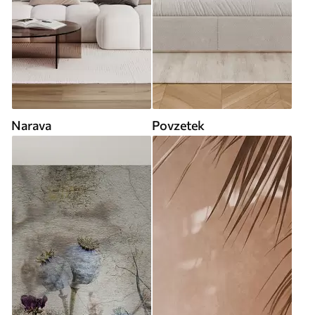
Narava
Povzetek