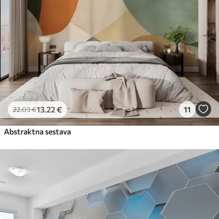
13
.22
€
11
22
.03
€
Abstraktna sestava