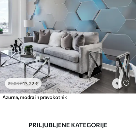
13
.22
€
6
22
.03
€
Azurna, modra in pravokotnik
PRILJUBLJENE KATEGORIJE