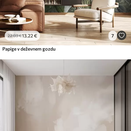
13
.22
€
7
22
.03
€
Papige v deževnem gozdu