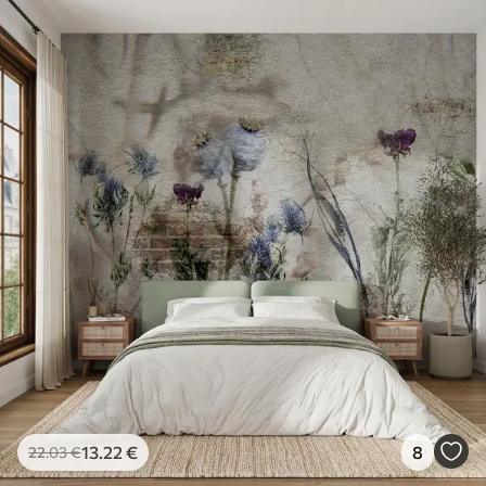
13
.22
€
8
22
.03
€