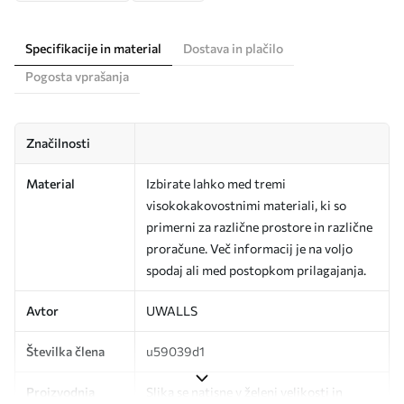
Specifikacije in material
Dostava in plačilo
Pogosta vprašanja
Značilnosti
Material
Izbirate lahko med tremi
visokokakovostnimi materiali, ki so
primerni za različne prostore in različne
proračune. Več informacij je na voljo
spodaj ali med postopkom prilagajanja.
Avtor
UWALLS
Številka člena
u59039d1
Proizvodnja
Slika se natisne v želeni velikosti in