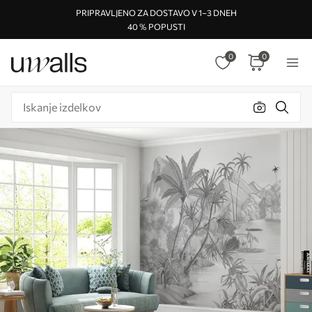
PRIPRAVLJENO ZA DOSTAVO V 1–3 DNEH
40 % POPUSTI
0
0