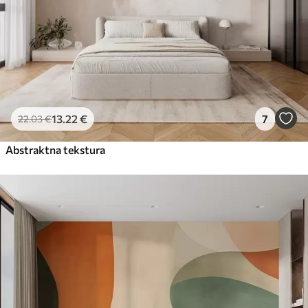
13
.22
€
7
22
.03
€
Abstraktna tekstura