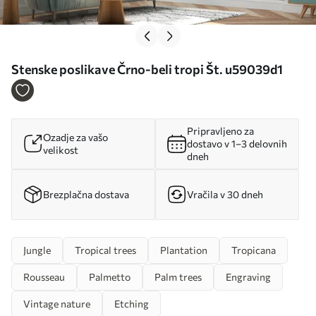
Stenske poslikave Črno-beli tropi Št. u59039d1
Pripravljeno za
Ozadje za vašo
dostavo v 1–3 delovnih
velikost
dneh
Brezplačna dostava
Vračila v 30 dneh
Jungle
Tropical trees
Plantation
Tropicana
Rousseau
Palmetto
Palm trees
Engraving
Vintage nature
Etching