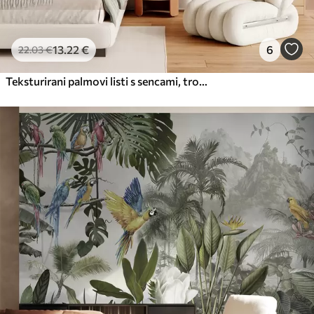
13
.22
€
6
22
.03
€
Teksturirani palmovi listi s sencami, tropsko vzdušje, minimalizem