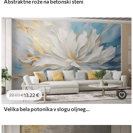
Abstraktne rože na betonski steni
l and Stick
67
49
.00
€
/m²
13
.22
€
22
.03
€
Velika bela potonika v slogu oljnega slikarstva na modro-rumeni podlagi