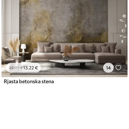
13
.22
€
14
22
.03
€
Rjasta betonska stena