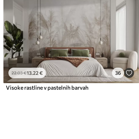
13
.22
€
36
22
.03
€
Visoke rastline v pastelnih barvah