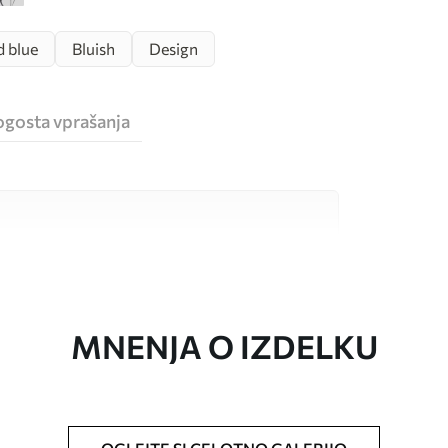
d blue
Bluish
Design
ogosta vprašanja
sokokakovostnimi materiali, ki so primerni za
 proračune. Več informacij je na voljo spodaj ali
a.
MNENJA O IZDELKU