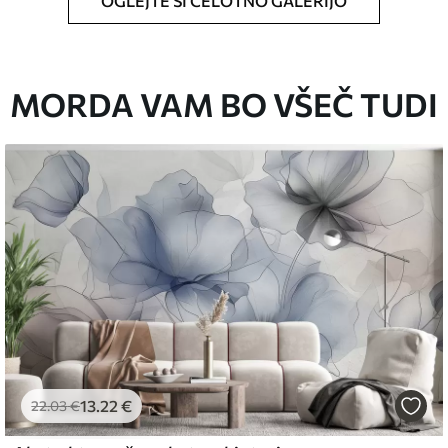
OGLEJTE SI CELOTNO GALERIJO
ikosti in razreže na enake trakove širine do 50
MORDA VAM BO VŠEČ TUDI
o za tapete.
 z mehko gobo. Tapete z lakiranim
 vodo.
emium
67
34
.00
€
/m²
13
.22
€
22
.03
€