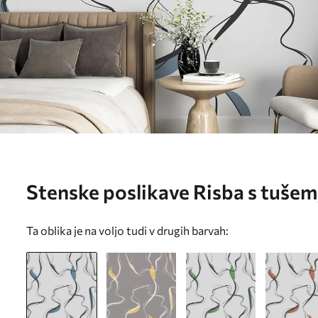
Stenske poslikave Risba s tušem,
geometrijske črte, siva in modra
Ta oblika je na voljo tudi v drugih barvah: