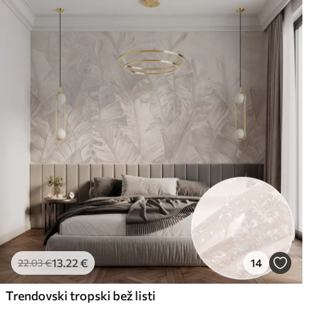
13
.22
€
14
22
.03
€
Trendovski tropski bež listi