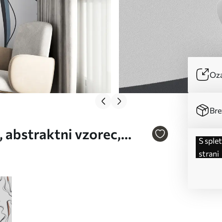
Oza
Bre
 abstraktni vzorec,
s spletne
 Št. u99659
strani