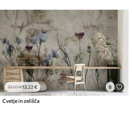
13
.22
€
8
22
.03
€
Cvetje in zelišča