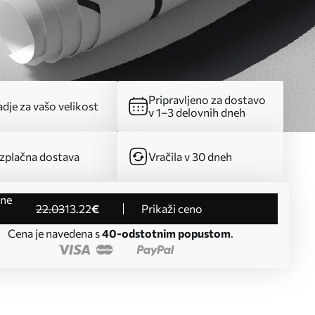
Pripravljeno za dostavo
dje za vašo velikost
v 1–3 delovnih dneh
zplačna dostava
Vračila v 30 dneh
22
.03
13
.22
€
Prikaži ceno
Cena je navedena s
40-odstotnim popustom
.