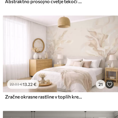
Abstraktno prosojno cvetje tekoči akvarel
13
.22
€
21
22
.03
€
Zračne okrasne rastline v toplih kremastih odtenkih