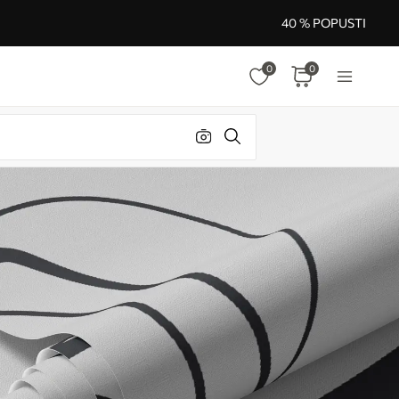
40 % POPUSTI
0
0