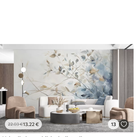
Zaključna obdelava
Delno mat.
Proizvodnja
Slika se natisne v želeni vel
cm.
Poleg tega
Dodate lahko lak in/ali lepil
Čiščenje
Ozadje lahko nežno očistite
zaključkom lahko očistite z
Način uporabe
Brezhibna uporaba
Razpoložljivi materiali
Standard
Pr
45
.00
56
.
27
.00
€
/m²
13
.22
€
13
22
.03
€