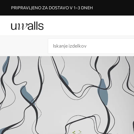
PRIPRAVLJENO ZA DOSTAVO V 1–3 DNEH