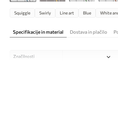
Squiggle
Swirly
Line art
Blue
White an
Specifikacije in material
Dostava in plačilo
P
Značilnosti
Material
Izbirate lahko med tremi vi
različne prostore in različne
med postopkom prilagajanj
Avtor
UWALLS
Številka člena
u99659