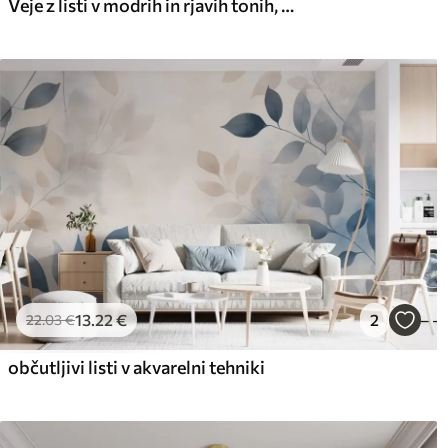
Veje z listi v modrih in rjavih tonih, svetlo ozadje, mehko in občutljivo, akvarelni slog
Premium vinil
Pee
65
.00
81
.
39
.00
€
/m²
13
.22
€
2
22
.03
€
občutljivi listi v akvarelni tehniki