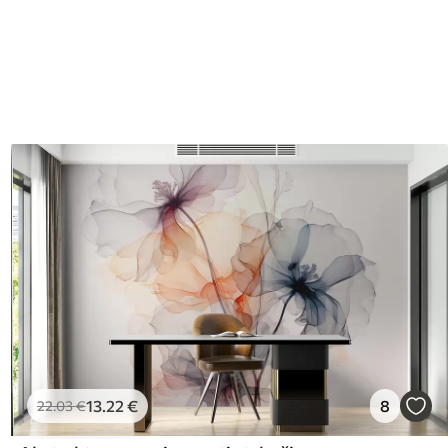
13
.22
€
8
22
.03
€