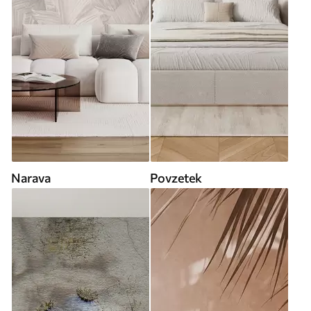
Narava
Povzetek