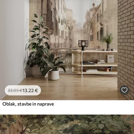
13
.22
€
22
.03
€
Oblak, stavbe in naprave