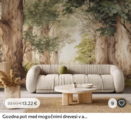
13
.22
€
9
22
.03
€
Gozdna pot med mogočnimi drevesi v akvarelnem slogu