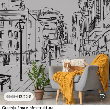
13
.22
€
22
.03
€
Gradnja, črna e infrastruktura