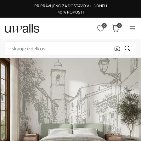
PRIPRAVLJENO ZA DOSTAVO V 1–3 DNEH
40 % POPUSTI
0
0