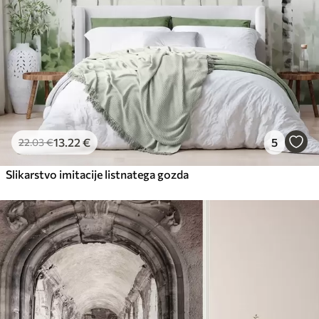
13
.22
€
5
22
.03
€
Slikarstvo imitacije listnatega gozda