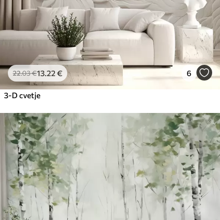
13
.22
€
6
22
.03
€
3-D cvetje