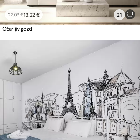
13
.22
€
21
22
.03
€
Očarljiv gozd