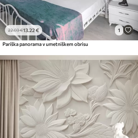
13
.22
€
1
22
.03
€
Pariška panorama v umetniškem obrisu