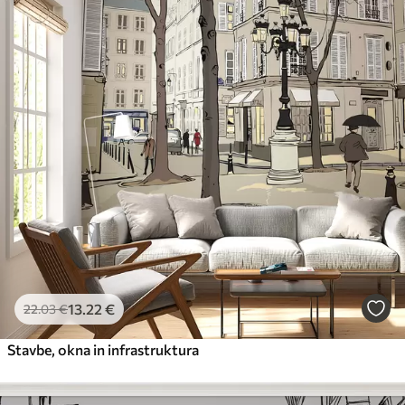
Premium
56
.67
34
.00
€
/m²
Premium vinil
65
.00
39
.00
€
/m²
Peel and Stick
81
.67
49
.00
€
/m²
13
.22
€
22
.03
€
Stavbe, okna in infrastruktura