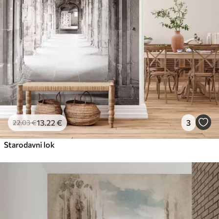
13
.22
€
3
22
.03
€
Starodavni lok