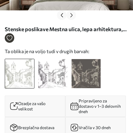
Stenske poslikave Mestna ulica, lepa arhitektura,
stavbe, Sredozemlje, linijska risba, oljčna barva Št.
w03345
Ta oblika je na voljo tudi v drugih barvah:
Pripravljeno za
Ozadje za vašo
dostavo v 1–3 delovnih
velikost
dneh
Brezplačna dostava
Vračila v 30 dneh